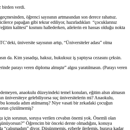
 birden verdi.
eçmesinden, öğrenci sayısının artmasından son derece rahatsız.
lerce papağan gibi tekrar ediliyor, hazırladıkları “çocuklarınız
eğitim kalitesi” kısmını hallederken, ailelerin en hassas olduğu nokta
’deki, üniversite sayısının artıp, “Üniversiteler adası” olma
sın da. Kim yasadışı, haksız, hukuksuz iş yaptıysa cezasını çeksin.
nde parayı veren diploma almıştır” algısı yaratılmasın. (Parayı veren
edemeyen, anaokulu düzeyindeki temel konuları, eğitim alsın almasın
ın üniversiteye gelebiliyorsa suç üniversitelerin mi? Anaokulu,
e bu konuda adım atılmamış? Niye vasati bir zekadaki çocuğun
 sorun çözülmemiş?
uğu için sorunun, soruya verilen cevabın önemi yok. Önemli olan
düşünüyorsun?” Öğrencim bir önceki derste olmadığını, konuya
la “çalışmadım” diyor. Düşünmemiş, ezberle ilerlemiş, buraya kadar