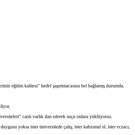
rinin eğitim kalitesi” hedef şaşırtmacasına bel bağlamış durumda.
liyor.
iversiteleri” canlı varlık ilan ederek suçu onlara yüklüyoruz.
ygusu yoksa ister üniversitede çalış, ister kabzımal ol, ister eczacı,