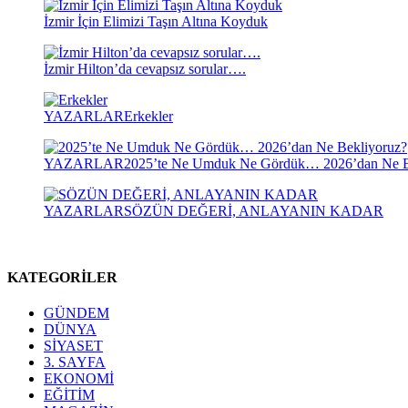
İzmir İçin Elimizi Taşın Altına Koyduk
İzmir Hilton’da cevapsız sorular….
YAZARLAR
Erkekler
YAZARLAR
2025’te Ne Umduk Ne Gördük… 2026’dan Ne B
YAZARLAR
SÖZÜN DEĞERİ, ANLAYANIN KADAR
KATEGORİLER
GÜNDEM
DÜNYA
SİYASET
3. SAYFA
EKONOMİ
EĞİTİM