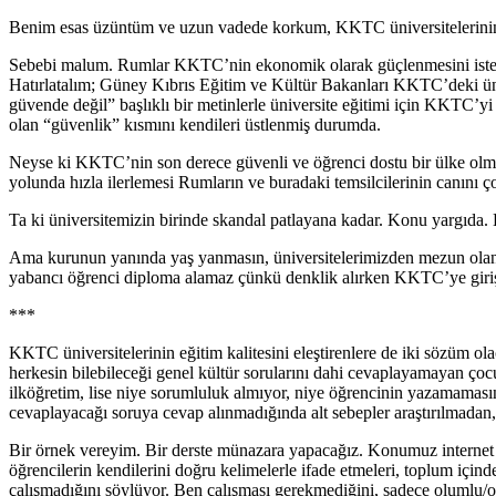
Benim esas üzüntüm ve uzun vadede korkum, KKTC üniversitelerinin iti
Sebebi malum. Rumlar KKTC’nin ekonomik olarak güçlenmesini istemedi
Hatırlatalım; Güney Kıbrıs Eğitim ve Kültür Bakanları KKTC’deki ünive
güvende değil” başlıklı bir metinlerle üniversite eğitimi için KKTC’yi 
olan “güvenlik” kısmını kendileri üstlenmiş durumda.
Neyse ki KKTC’nin son derece güvenli ve öğrenci dostu bir ülke olması
yolunda hızla ilerlemesi Rumların ve buradaki temsilcilerinin canını 
Ta ki üniversitemizin birinde skandal patlayana kadar. Konu yargıda. 
Ama kurunun yanında yaş yanmasın, üniversitelerimizden mezun olan öğ
yabancı öğrenci diploma alamaz çünkü denklik alırken KKTC’ye giriş 
***
KKTC üniversitelerinin eğitim kalitesini eleştirenlere de iki sözüm 
herkesin bilebileceği genel kültür sorularını dahi cevaplayamayan çocu
ilköğretim, lise niye sorumluluk almıyor, niye öğrencinin yazamamas
cevaplayacağı soruya cevap alınmadığında alt sebepler araştırılma
Bir örnek vereyim. Bir derste münazara yapacağız. Konumuz internet öz
öğrencilerin kendilerini doğru kelimelerle ifade etmeleri, toplum iç
çalışmadığını söylüyor. Ben çalışması gerekmediğini, sadece olumlu/