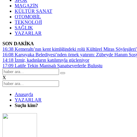
SPOR
MAGAZİN
KÜLTÜR SANAT
OTOMOBİL
TEKNOLOJİ
SAĞLIK
YAZARLAR
SON DAKİKA
16:38
Kemeraltı’nın kent kimliğindeki rolü Kültürel Miras Söyleşileri’
16:08
Karşıyaka Belediyesi’nden örnek yatırım: Zübeyde Hanım Sosyal
14:18
İzmir, kadınların katılımıyla güçleniyor
17:09
Latife Tekin Manisalı Sanatseverlerle Buluştu
X
Anasayfa
YAZARLAR
Suçlu kim?