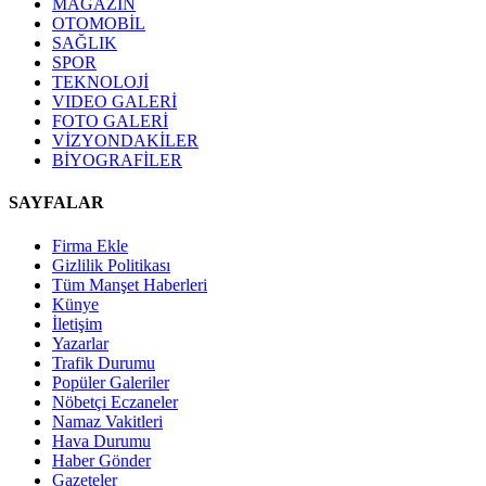
MAGAZİN
OTOMOBİL
SAĞLIK
SPOR
TEKNOLOJİ
VIDEO GALERİ
FOTO GALERİ
VİZYONDAKİLER
BİYOGRAFİLER
SAYFALAR
Firma Ekle
Gizlilik Politikası
Tüm Manşet Haberleri
Künye
İletişim
Yazarlar
Trafik Durumu
Popüler Galeriler
Nöbetçi Eczaneler
Namaz Vakitleri
Hava Durumu
Haber Gönder
Gazeteler