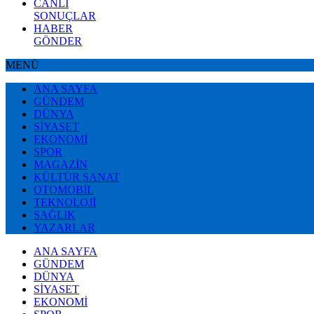
CANLI
SONUÇLAR
HABER
GÖNDER
MENÜ
ANA SAYFA
GÜNDEM
DÜNYA
SİYASET
EKONOMİ
SPOR
MAGAZİN
KÜLTÜR SANAT
OTOMOBİL
TEKNOLOJİ
SAĞLIK
YAZARLAR
ANA SAYFA
GÜNDEM
DÜNYA
SİYASET
EKONOMİ