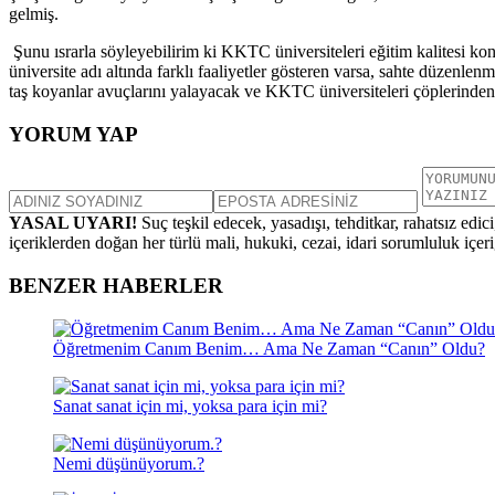
gelmiş.
Şunu ısrarla söyleyebilirim ki KKTC üniversiteleri eğitim kalitesi ko
üniversite adı altında farklı faaliyetler gösteren varsa, sahte düzen
taş koyanlar avuçlarını yalayacak ve KKTC üniversiteleri çöplerinde
YORUM YAP
YASAL UYARI!
Suç teşkil edecek, yasadışı, tehditkar, rahatsız edic
içeriklerden doğan her türlü mali, hukuki, cezai, idari sorumluluk içeriğ
BENZER HABERLER
Öğretmenim Canım Benim… Ama Ne Zaman “Canın” Oldu?
Sanat sanat için mi, yoksa para için mi?
Nemi düşünüyorum.?