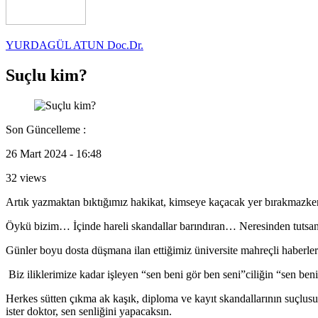
YURDAGÜL ATUN Doc.Dr.
Suçlu kim?
Son Güncelleme :
26 Mart 2024 - 16:48
32 views
Artık yazmaktan bıktığımız hakikat, kimseye kaçacak yer bırakmazken,
Öykü bizim… İçinde hareli skandallar barındıran… Neresinden tutsanı
Günler boyu dosta düşmana ilan ettiğimiz üniversite mahreçli haberleri
Biz iliklerimize kadar işleyen “sen beni gör ben seni”ciliğin “sen beni 
Herkes sütten çıkma ak kaşık, diploma ve kayıt skandallarının suçlusu 
ister doktor, sen senliğini yapacaksın.