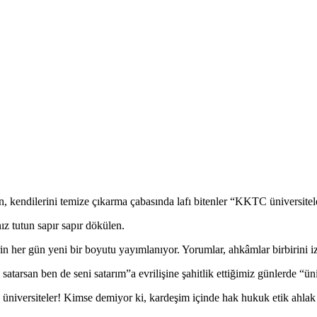
 kendilerini temize çıkarma çabasında lafı bitenler “KKTC üniversitele
z tutun sapır sapır dökülen.
n her gün yeni bir boyutu yayımlanıyor. Yorumlar, ahkâmlar birbirini iz
satarsan ben de seni satarım”a evrilişine şahitlik ettiğimiz günlerde “ün
üniversiteler! Kimse demiyor ki, kardeşim içinde hak hukuk etik ahlak du