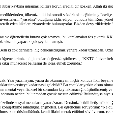
bar kaybına uğraması idi zira körün aradığı bir gözken, Allah iki göz
klerinden, ülkemizin iki lokomotif sektörü olan eğitimin yükselişe g
rsitelerin “yasadışı” olduğunu iddia ediyor, bu iddia tüm Rum yönetici
tercih eden ülkelere ziyaretlerde bulunuyorlar. Bizden devşirdikleriyle “
 ve öğrencilerin burayı çok sevmesi, bu karalamaları fos çıkardı. KKTC
çok sıksa da yapacak çok şey kalmamıştı.
Belli ki çok derinlere, hiç beklemediğimiz yerlere kadar uzanacak. Uzan
rencilerimizin diplomaları değersizleştirilmesin, “KKTC üniversiteleri
çıkış muhaceret belgesini de ibraz etmek zorunda.)
olacak: Yazı yazamayan, yazsa da okunmayan, hiçbir konuda fikir beyan 
klar üniversiteye kadar nasıl gelebildi? Bu çocuklar yetkin olsun olmas
ının mental veya fiziksel bir sorundan kaynaklanacağı düşünülmemiş v
dan, sorunun nedeni bulunmadan çocuk mezun edilmiş? Bulunduysa niye
elinde sosyal mecraların yararı/zararı. Dersimiz “etkili iletişim” old
inde konuşabilme rahatlığına erişmeleri. Bir öğrencime soruyorum: “Ne 
olumsuz ne düşündüğünü, kendi fikrini merak ettiğimi söylüyorum, ısrar