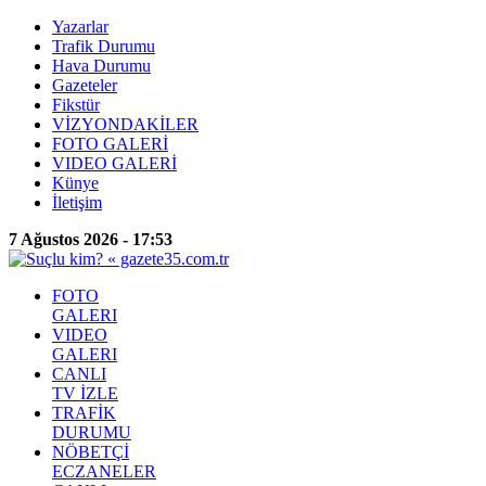
Yazarlar
Trafik Durumu
Hava Durumu
Gazeteler
Fikstür
VİZYONDAKİLER
FOTO GALERİ
VIDEO GALERİ
Künye
İletişim
7 Ağustos 2026 - 17:53
FOTO
GALERI
VIDEO
GALERI
CANLI
TV İZLE
TRAFİK
DURUMU
NÖBETÇİ
ECZANELER