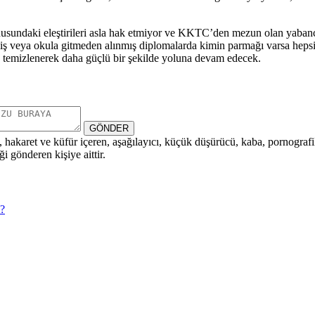
nusundaki eleştirileri asla hak etmiyor ve KKTC’den mezun olan yabancı
lenmiş veya okula gitmeden alınmış diplomalarda kimin parmağı varsa he
n temizlenerek daha güçlü bir şekilde yoluna devam edecek.
GÖNDER
i, hakaret ve küfür içeren, aşağılayıcı, küçük düşürücü, kaba, pornografik,
i gönderen kişiye aittir.