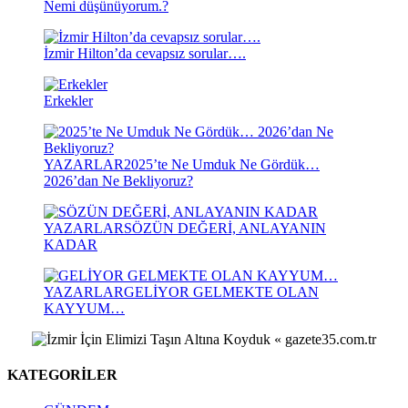
Nemi düşünüyorum.?
İzmir Hilton’da cevapsız sorular….
Erkekler
YAZARLAR
2025’te Ne Umduk Ne Gördük…
2026’dan Ne Bekliyoruz?
YAZARLAR
SÖZÜN DEĞERİ, ANLAYANIN
KADAR
YAZARLAR
GELİYOR GELMEKTE OLAN
KAYYUM…
KATEGORİLER