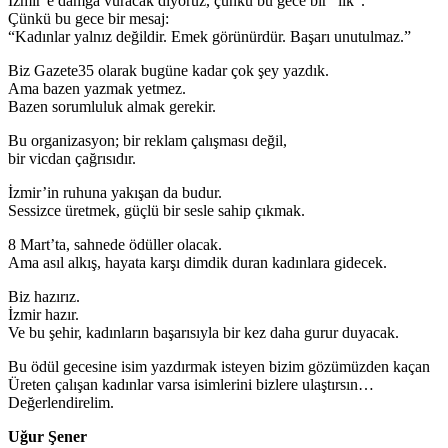
İzmir’e damga vuracak diyoruz, çünkü bu gece bir “ilk”.
Çünkü bu gece bir mesaj:
“Kadınlar yalnız değildir. Emek görünürdür. Başarı unutulmaz.”
Biz Gazete35 olarak bugüne kadar çok şey yazdık.
Ama bazen yazmak yetmez.
Bazen sorumluluk almak gerekir.
Bu organizasyon; bir reklam çalışması değil,
bir vicdan çağrısıdır.
İzmir’in ruhuna yakışan da budur.
Sessizce üretmek, güçlü bir sesle sahip çıkmak.
8 Mart’ta, sahnede ödüller olacak.
Ama asıl alkış, hayata karşı dimdik duran kadınlara gidecek.
Biz hazırız.
İzmir hazır.
Ve bu şehir, kadınların başarısıyla bir kez daha gurur duyacak.
Bu ödül gecesine isim yazdırmak isteyen bizim gözümüzden kaçan
Üreten çalışan kadınlar varsa isimlerini bizlere ulaştırsın…
Değerlendirelim.
Uğur Şener