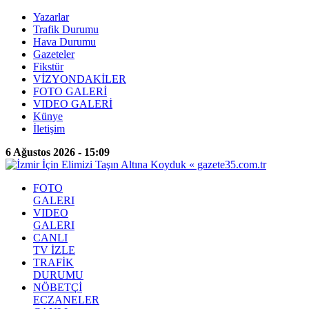
Yazarlar
Trafik Durumu
Hava Durumu
Gazeteler
Fikstür
VİZYONDAKİLER
FOTO GALERİ
VIDEO GALERİ
Künye
İletişim
6 Ağustos 2026 - 15:09
FOTO
GALERI
VIDEO
GALERI
CANLI
TV İZLE
TRAFİK
DURUMU
NÖBETÇİ
ECZANELER