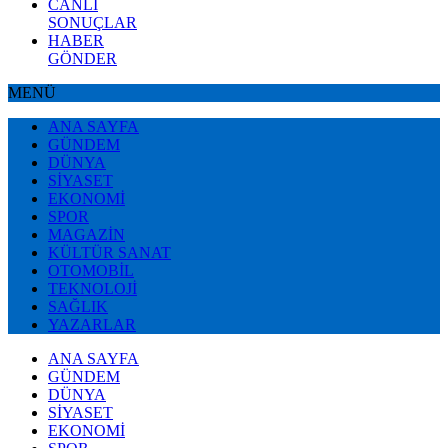
CANLI
SONUÇLAR
HABER
GÖNDER
MENÜ
ANA SAYFA
GÜNDEM
DÜNYA
SİYASET
EKONOMİ
SPOR
MAGAZİN
KÜLTÜR SANAT
OTOMOBİL
TEKNOLOJİ
SAĞLIK
YAZARLAR
ANA SAYFA
GÜNDEM
DÜNYA
SİYASET
EKONOMİ