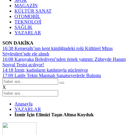
SPOR
MAGAZİN
KÜLTÜR SANAT
OTOMOBİL
TEKNOLOJİ
SAĞLIK
YAZARLAR
SON DAKİKA
16:38
Kemeraltı’nın kent kimliğindeki rolü Kültürel Miras
Söyleşileri’nde ele alındı
16:08
Karşıyaka Belediyesi’nden örnek yatırım: Zübeyde Hanım
Sosyal Tesisi açılıyor!
14:18
İzmir, kadınların katılımıyla güçleniyor
17:09
Latife Tekin Manisalı Sanatseverlerle Buluştu
X
Anasayfa
YAZARLAR
İzmir İçin Elimizi Taşın Altına Koyduk