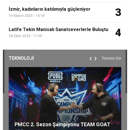
İzmir, kadınların katılımıyla güçleniyor
3
16 Kasım 2025 - 14:18
Latife Tekin Manisalı Sanatseverlerle Buluştu
4
28 Ekim 2025 - 17:09
TEKNOLOJİ
Tümünü Gör
Semruk Games’in Harvest King’i Global
Dünyanın en ince ve en güçlü katlanabilir
amiral gemisi HONOR Magic V6
Bosch Home Comfort Group’tan İleri
PMCC 2. Sezon Şampiyonu TEAM GOAT
Pazarda Oyuncularla Buluştu!
Teknoloji Hava Temizleme Cihazları