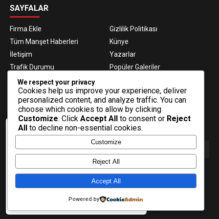
SAYFALAR
Firma Ekle
Gizlilik Politikası
Tüm Manşet Haberleri
Künye
İletişim
Yazarlar
Trafik Durumu
Popüler Galeriler
Nöbetçi Eczaneler
Namaz Vakitleri
We respect your privacy
Cookies help us improve your experience, deliver
Hava Durumu
Haber Gönder
personalized content, and analyze traffic. You can
Gazeteler
Fikstür
choose which cookies to allow by clicking
Customize
. Click
Accept All
to consent or
Reject
E-BÜLTEN ABONELİĞİ
All
to decline non-essential cookies.
Veri politikasındaki amaçlarla sınırlı ve
Customize
mevzuata uygun şekilde çerez
konumlandırmaktayız. Detaylar için veri
politikamızı inceleyebilirsiniz.
Reject All
E-Bülten aboneliği ile haberlere daha hızlı erişin.
Daha fazla bilgi
Accept All
Tamam
Powered by