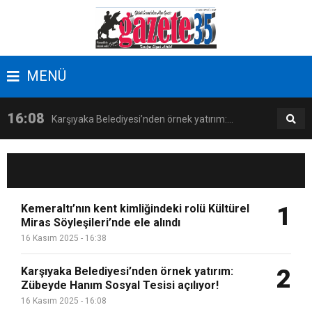
17:09
Latife Tekin Manisalı Sanatseverlerle Buluştu
MENÜ
16:38
Kemeraltı’nın kent kimliğindeki rolü Kültürel
16:08
Karşıyaka Belediyesi’nden örnek yatırım:
Miras Söyleşileri’nde ele alındı
14:18
İzmir, kadınların katılımıyla güçleniyor
Zübeyde Hanım Sosyal Tesisi açılıyor!
17:09
Latife Tekin Manisalı Sanatseverlerle Buluştu
Kemeraltı’nın kent kimliğindeki rolü Kültürel
1
Miras Söyleşileri’nde ele alındı
16 Kasım 2025 - 16:38
16:38
Kemeraltı’nın kent kimliğindeki rolü Kültürel
Karşıyaka Belediyesi’nden örnek yatırım:
2
Zübeyde Hanım Sosyal Tesisi açılıyor!
Miras Söyleşileri’nde ele alındı
16 Kasım 2025 - 16:08