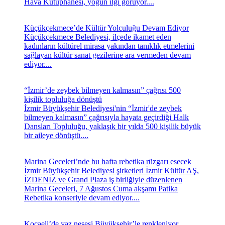
Hava Kütüphanesi, yoğun ilgi görüyor....
Küçükçekmece’de Kültür Yolculuğu Devam Ediyor
Küçükçekmece Belediyesi, ilçede ikamet eden
kadınların kültürel mirasa yakından tanıklık etmelerini
sağlayan kültür sanat gezilerine ara vermeden devam
ediyor....
“İzmir’de zeybek bilmeyen kalmasın” çağrısı 500
kişilik topluluğa dönüştü
İzmir Büyükşehir Belediyesi'nin “İzmir'de zeybek
bilmeyen kalmasın” çağrısıyla hayata geçirdiği Halk
Dansları Topluluğu, yaklaşık bir yılda 500 kişilik büyük
bir aileye dönüştü....
Marina Geceleri’nde bu hafta rebetika rüzgarı esecek
İzmir Büyükşehir Belediyesi şirketleri İzmir Kültür AŞ,
İZDENİZ ve Grand Plaza iş birliğiyle düzenlenen
Marina Geceleri, 7 Ağustos Cuma akşamı Patika
Rebetika konseriyle devam ediyor....
Kocaeli’de yaz neşesi Büyükşehir’le renkleniyor