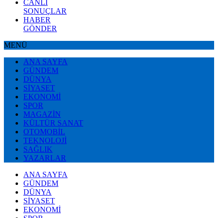
CANLI
SONUÇLAR
HABER
GÖNDER
MENÜ
ANA SAYFA
GÜNDEM
DÜNYA
SİYASET
EKONOMİ
SPOR
MAGAZİN
KÜLTÜR SANAT
OTOMOBİL
TEKNOLOJİ
SAĞLIK
YAZARLAR
ANA SAYFA
GÜNDEM
DÜNYA
SİYASET
EKONOMİ