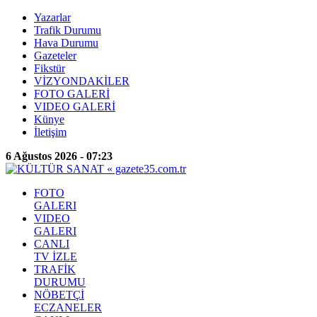
Yazarlar
Trafik Durumu
Hava Durumu
Gazeteler
Fikstür
VİZYONDAKİLER
FOTO GALERİ
VIDEO GALERİ
Künye
İletişim
6 Ağustos 2026 - 07:23
FOTO
GALERI
VIDEO
GALERI
CANLI
TV İZLE
TRAFİK
DURUMU
NÖBETÇİ
ECZANELER