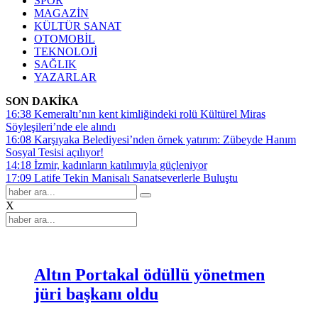
SPOR
MAGAZİN
KÜLTÜR SANAT
OTOMOBİL
TEKNOLOJİ
SAĞLIK
YAZARLAR
SON DAKİKA
16:38
Kemeraltı’nın kent kimliğindeki rolü Kültürel Miras
Söyleşileri’nde ele alındı
16:08
Karşıyaka Belediyesi’nden örnek yatırım: Zübeyde Hanım
Sosyal Tesisi açılıyor!
14:18
İzmir, kadınların katılımıyla güçleniyor
17:09
Latife Tekin Manisalı Sanatseverlerle Buluştu
X
Altın Portakal ödüllü yönetmen
jüri başkanı oldu