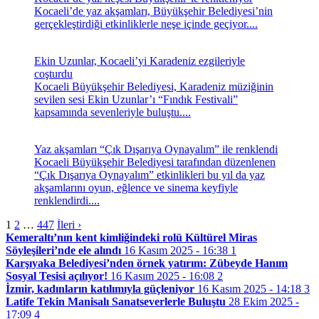
Kocaeli’de yaz akşamları, Büyükşehir Belediyesi’nin
gerçekleştirdiği etkinliklerle neşe içinde geçiyor....
Ekin Uzunlar, Kocaeli’yi Karadeniz ezgileriyle
coşturdu
Kocaeli Büyükşehir Belediyesi, Karadeniz müziğinin
sevilen sesi Ekin Uzunlar’ı “Fındık Festivali”
kapsamında sevenleriyle buluştu....
Yaz akşamları “Çık Dışarıya Oynayalım” ile renklendi
Kocaeli Büyükşehir Belediyesi tarafından düzenlenen
“Çık Dışarıya Oynayalım” etkinlikleri bu yıl da yaz
akşamlarını oyun, eğlence ve sinema keyfiyle
renklendirdi....
1
2
…
447
İleri ›
Kemeraltı’nın kent kimliğindeki rolü Kültürel Miras
Söyleşileri’nde ele alındı
16 Kasım 2025 - 16:38
1
Karşıyaka Belediyesi’nden örnek yatırım: Zübeyde Hanım
Sosyal Tesisi açılıyor!
16 Kasım 2025 - 16:08
2
İzmir, kadınların katılımıyla güçleniyor
16 Kasım 2025 - 14:18
3
Latife Tekin Manisalı Sanatseverlerle Buluştu
28 Ekim 2025 -
17:09
4