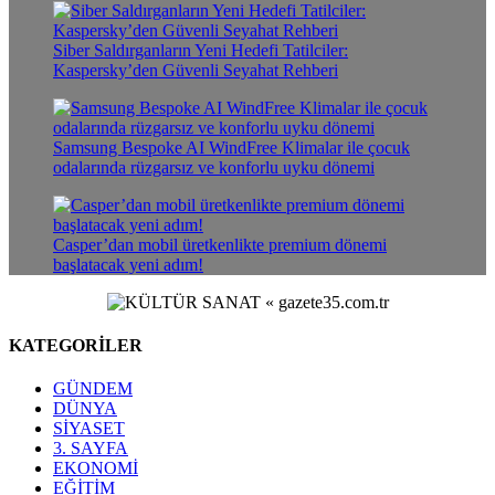
Siber Saldırganların Yeni Hedefi Tatilciler:
Kaspersky’den Güvenli Seyahat Rehberi
Samsung Bespoke AI WindFree Klimalar ile çocuk
odalarında rüzgarsız ve konforlu uyku dönemi
Casper’dan mobil üretkenlikte premium dönemi
başlatacak yeni adım!
KATEGORİLER
GÜNDEM
DÜNYA
SİYASET
3. SAYFA
EKONOMİ
EĞİTİM