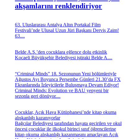
akşamlarını renklendiriyor
63. Uluslararası Antalya Altın Portakal Film
Festivali’nde Ulusal Uzun Jüri Başkanı Derviş Zaim!
63....
Belde A.Ş.’den çocuklara eğlence dolu etkinlik
Kocaeli Büyükşehir Belediyesi iştiraki Belde A....
“Criminal Minds” 18. Sezonunun Yeni bölümleriyle
Ağustos Ayı Boyunca Perşembe Günleri 21.30’da FX
Ekranlarında İzleyicilerle Buluşmaya Devam Ediyor!
Criminal Minds: Evolution ve BAU yepyeni bir
sezonla geri dönüyor....
Çocuklar, Açık Hava Kütüphanesi’nde kitap okuma
alışkanlığı kazanıyorlar
Bağcılar Belediyesi tarafından hayata geçirilen ve okul
öncesi çocuklar ile ilkokul birinci sınıf öğrencilerine
kitap okuma alışkanlığı kazanmasını amaçlayan Açık