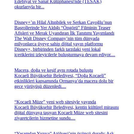
Edebiyat ve Sanat Kütüphanesi'nde (TESAK)
okurlarıyla bir...
Disney+’ın Hilal Altınbilek ve Serkan Çayoğlu’nun
Başrollerinde Yer Aldığı “Öngörü” Filminin Teaser
Afişleri ve Merak Uyandıran İlk Tanıtımı Yayımlandı
The Walt Disney Company’nin tüm dünyada
milyonlarca üyeye sahip dijital yayın platformu
Disney+, birbirinden farklı tarzdaki yeni lokal
içeriklerini izleyicilerle buluşturmaya devam ediyor....
Macera, doğa ve keşif aynı rotada buluştu
Kocaeli Büyükşehir Belediyesi, “Doğa Kocaeli”
etkinlikleri kapsamında Ormanya’da macera dolu bir
gece yürüyüşü düzenledi....
“Kocaeli Müze” yeni web sitesiyle yayında
Kocaeli Büyükşehir Belediyesi, kentin kültürel mirasını
dijital dünyaya taşıyan Kocaeli Müze web sitesini
ziyaretçilerin hizmetine sundu....
“Yaşamdan Yazıya” Atölyesi’nin üçüncü durağı; Aşk