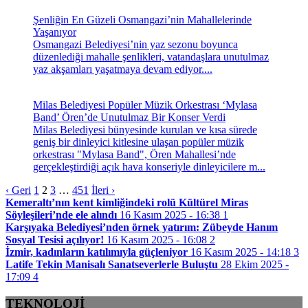
Şenliğin En Güzeli Osmangazi’nin Mahallelerinde
Yaşanıyor
Osmangazi Belediyesi’nin yaz sezonu boyunca
düzenlediği mahalle şenlikleri, vatandaşlara unutulmaz
yaz akşamları yaşatmaya devam ediyor....
Milas Belediyesi Popüler Müzik Orkestrası ‘Mylasa
Band’ Ören’de Unutulmaz Bir Konser Verdi
Milas Belediyesi bünyesinde kurulan ve kısa sürede
geniş bir dinleyici kitlesine ulaşan popüler müzik
orkestrası "Mylasa Band", Ören Mahallesi’nde
gerçekleştirdiği açık hava konseriyle dinleyicilere m...
‹ Geri
1
2
3
…
451
İleri ›
Kemeraltı’nın kent kimliğindeki rolü Kültürel Miras
Söyleşileri’nde ele alındı
16 Kasım 2025 - 16:38
1
Karşıyaka Belediyesi’nden örnek yatırım: Zübeyde Hanım
Sosyal Tesisi açılıyor!
16 Kasım 2025 - 16:08
2
İzmir, kadınların katılımıyla güçleniyor
16 Kasım 2025 - 14:18
3
Latife Tekin Manisalı Sanatseverlerle Buluştu
28 Ekim 2025 -
17:09
4
TEKNOLOJİ