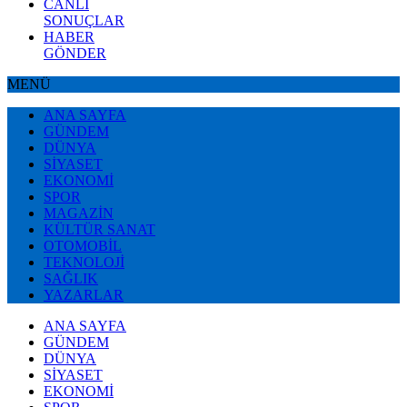
CANLI
SONUÇLAR
HABER
GÖNDER
MENÜ
ANA SAYFA
GÜNDEM
DÜNYA
SİYASET
EKONOMİ
SPOR
MAGAZİN
KÜLTÜR SANAT
OTOMOBİL
TEKNOLOJİ
SAĞLIK
YAZARLAR
ANA SAYFA
GÜNDEM
DÜNYA
SİYASET
EKONOMİ