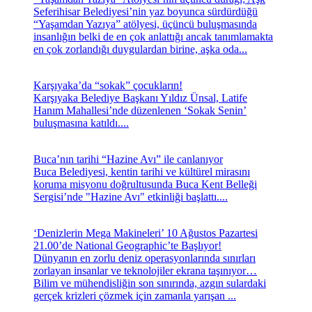
Seferihisar Belediyesi’nin yaz boyunca sürdürdüğü
“Yaşamdan Yazıya” atölyesi, üçüncü buluşmasında
insanlığın belki de en çok anlattığı ancak tanımlamakta
en çok zorlandığı duygulardan birine, aşka oda...
Karşıyaka’da “sokak” çocukların!
Karşıyaka Belediye Başkanı Yıldız Ünsal, Latife
Hanım Mahallesi’nde düzenlenen ‘Sokak Senin’
buluşmasına katıldı....
Buca’nın tarihi “Hazine Avı” ile canlanıyor
Buca Belediyesi, kentin tarihi ve kültürel mirasını
koruma misyonu doğrultusunda Buca Kent Belleği
Sergisi’nde "Hazine Avı" etkinliği başlattı....
‘Denizlerin Mega Makineleri’ 10 Ağustos Pazartesi
21.00’de National Geographic’te Başlıyor!
Dünyanın en zorlu deniz operasyonlarında sınırları
zorlayan insanlar ve teknolojiler ekrana taşınıyor…
Bilim ve mühendisliğin son sınırında, azgın sulardaki
gerçek krizleri çözmek için zamanla yarışan ...