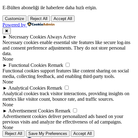
E-Bülten aboneliği ile haberlere daha hızlı erişin.
Customize
Reject All
Accept All
Powered by
✖
►
Necessary Cookies
Always Active
Necessary cookies enable essential site features like secure log-ins
and consent preference adjustments. They do not store personal
data.
None
►
Functional Cookies
Remark
Functional cookies support features like content sharing on social
media, collecting feedback, and enabling third-party tools.
None
►
Analytical Cookies
Remark
Analytical cookies track visitor interactions, providing insights on
metrics like visitor count, bounce rate, and traffic sources.
None
►
Advertisement Cookies
Remark
Advertisement cookies deliver personalized ads based on your
previous visits and analyze the effectiveness of ad campaigns.
None
Reject All
Save My Preferences
Accept All