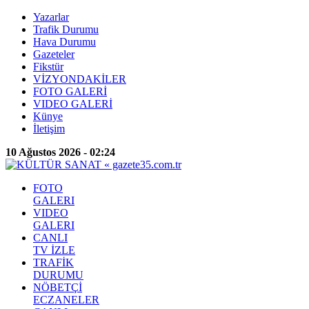
Yazarlar
Trafik Durumu
Hava Durumu
Gazeteler
Fikstür
VİZYONDAKİLER
FOTO GALERİ
VIDEO GALERİ
Künye
İletişim
10 Ağustos 2026 - 02:24
FOTO
GALERI
VIDEO
GALERI
CANLI
TV İZLE
TRAFİK
DURUMU
NÖBETÇİ
ECZANELER