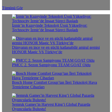
Tümünü Gör
İzmir’in Kuzeyinde Teknoloji Üssü Yükseliyor:
Technocity İzmir’de İnşaat Süreci Başladı
Dünyanın en ince ve en güçlü katlanabilir amiral gemisi
HONOR Magic V6 Türkiye’de
PMCC 2. Sezon Şampiyonu TEAM GOAT Oldu
Bosch Home Comfort Group’tan İleri Teknoloji Hava
Temizleme Cihazları
Semruk Games’in Harvest King’i Global Pazarda
Oyuncularla Buluştu!