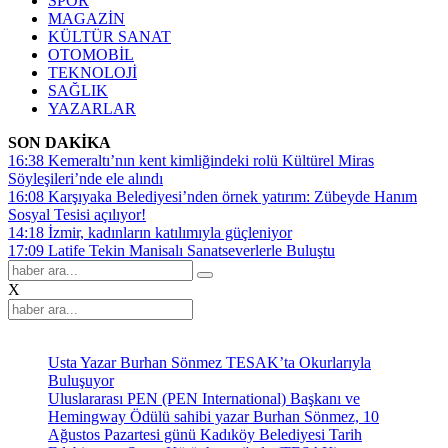
SPOR
MAGAZİN
KÜLTÜR SANAT
OTOMOBİL
TEKNOLOJİ
SAĞLIK
YAZARLAR
SON DAKİKA
16:38
Kemeraltı’nın kent kimliğindeki rolü Kültürel Miras
Söyleşileri’nde ele alındı
16:08
Karşıyaka Belediyesi’nden örnek yatırım: Zübeyde Hanım
Sosyal Tesisi açılıyor!
14:18
İzmir, kadınların katılımıyla güçleniyor
17:09
Latife Tekin Manisalı Sanatseverlerle Buluştu
X
Usta Yazar Burhan Sönmez TESAK’ta Okurlarıyla
Buluşuyor
Uluslararası PEN (PEN International) Başkanı ve
Hemingway Ödülü sahibi yazar Burhan Sönmez, 10
Ağustos Pazartesi günü Kadıköy Belediyesi Tarih