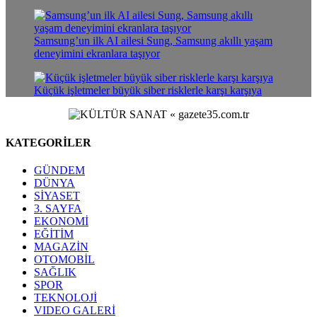
Samsung’un ilk AI ailesi Sung, Samsung akıllı yaşam
deneyimini ekranlara taşıyor
Küçük işletmeler büyük siber risklerle karşı karşıya
KATEGORİLER
GÜNDEM
DÜNYA
SİYASET
3. SAYFA
EKONOMİ
EĞİTİM
MAGAZİN
OTOMOBİL
SAĞLIK
SPOR
TEKNOLOJİ
VIDEO GALERİ