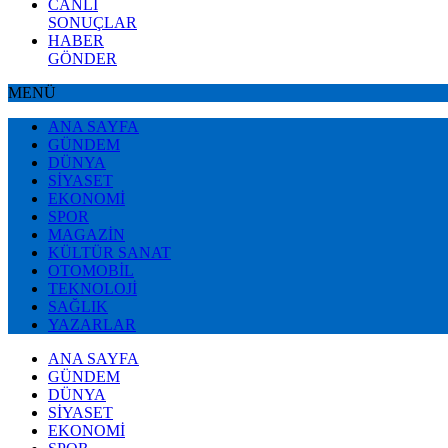
CANLI
SONUÇLAR
HABER
GÖNDER
MENÜ
ANA SAYFA
GÜNDEM
DÜNYA
SİYASET
EKONOMİ
SPOR
MAGAZİN
KÜLTÜR SANAT
OTOMOBİL
TEKNOLOJİ
SAĞLIK
YAZARLAR
ANA SAYFA
GÜNDEM
DÜNYA
SİYASET
EKONOMİ