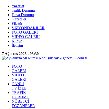
Yazarlar
Trafik Durumu
Hava Durumu
Gazeteler
Fikstür
VİZYONDAKİLER
FOTO GALERİ
VIDEO GALERİ
Künye
İletişim
7 Ağustos 2026 - 08:30
FOTO
GALERI
VIDEO
GALERI
CANLI
TV İZLE
TRAFİK
DURUMU
NÖBETÇİ
ECZANELER