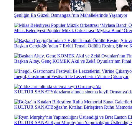
Şenliğin En Güzeli Osmangazi’nin Mahallelerinde Yaşanıyor
Milas Belediyesi Popüler Müzik Orkestrası ‘Mylasa Band’ Öre
Başkan Çerçioğlu’ndan 7 Eylül Temalı Ödüllü Resim, Şiir ve
Başkan Altay, Genç KOMEK Akıl ve Zekâ Oyunları’nın Final T
İnegöl, Gastronomi Festivali İle Lezzetlerini Vitrine Çıkarıyor
KÜLTÜR SANAT
Yıldızların altında sinema keyfi Ormanya’d
KÜLTÜR SANAT
Boğaz’ın Kıtaları Birleştiren Ruhu Memoria
KÜLTÜR SANAT
Ryan Murphy’nin Yapımcılığını Üstlendiği 