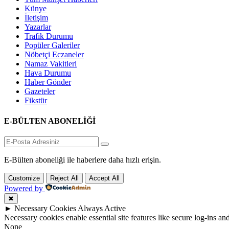
Künye
İletişim
Yazarlar
Trafik Durumu
Popüler Galeriler
Nöbetçi Eczaneler
Namaz Vakitleri
Hava Durumu
Haber Gönder
Gazeteler
Fikstür
E-BÜLTEN ABONELİĞİ
E-Bülten aboneliği ile haberlere daha hızlı erişin.
Customize
Reject All
Accept All
Powered by
✖
►
Necessary Cookies
Always Active
Necessary cookies enable essential site features like secure log-ins a
None