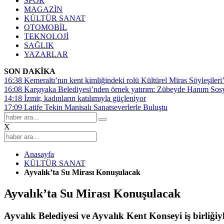
SPOR
MAGAZİN
KÜLTÜR SANAT
OTOMOBİL
TEKNOLOJİ
SAĞLIK
YAZARLAR
SON DAKİKA
16:38
Kemeraltı’nın kent kimliğindeki rolü Kültürel Miras Söyleşileri’
16:08
Karşıyaka Belediyesi’nden örnek yatırım: Zübeyde Hanım Sosyal
14:18
İzmir, kadınların katılımıyla güçleniyor
17:09
Latife Tekin Manisalı Sanatseverlerle Buluştu
X
Anasayfa
KÜLTÜR SANAT
Ayvalık’ta Su Mirası Konuşulacak
Ayvalık’ta Su Mirası Konuşulacak
Ayvalık Belediyesi ve Ayvalık Kent Konseyi iş birliğ