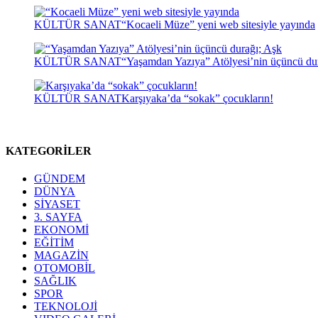
KÜLTÜR SANAT
“Kocaeli Müze” yeni web sitesiyle yayında
KÜLTÜR SANAT
“Yaşamdan Yazıya” Atölyesi’nin üçüncü du
KÜLTÜR SANAT
Karşıyaka’da “sokak” çocukların!
KATEGORİLER
GÜNDEM
DÜNYA
SİYASET
3. SAYFA
EKONOMİ
EĞİTİM
MAGAZİN
OTOMOBİL
SAĞLIK
SPOR
TEKNOLOJİ