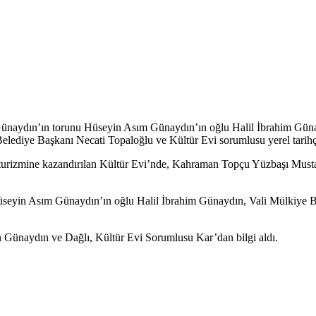
Günaydın’ın torunu Hüseyin Asım Günaydın’ın oğlu Halil İbrahim Güna
Belediye Başkanı Necati Topaloğlu ve Kültür Evi sorumlusu yerel tarihç
izmine kazandırılan Kültür Evi’nde, Kahraman Topçu Yüzbaşı Mustafa Er
üseyin Asım Günaydın’ın oğlu Halil İbrahim Günaydın, Vali Mülkiye Ba
yen Günaydın ve Dağlı, Kültür Evi Sorumlusu Kar’dan bilgi aldı.