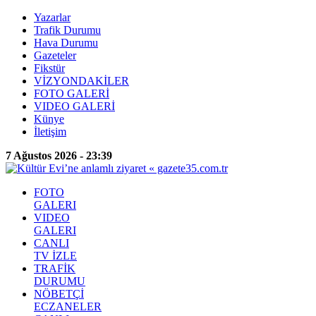
Yazarlar
Trafik Durumu
Hava Durumu
Gazeteler
Fikstür
VİZYONDAKİLER
FOTO GALERİ
VIDEO GALERİ
Künye
İletişim
7 Ağustos 2026 - 23:39
FOTO
GALERI
VIDEO
GALERI
CANLI
TV İZLE
TRAFİK
DURUMU
NÖBETÇİ
ECZANELER