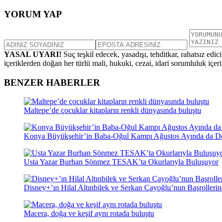
YORUM YAP
YASAL UYARI!
Suç teşkil edecek, yasadışı, tehditkar, rahatsız edic
içeriklerden doğan her türlü mali, hukuki, cezai, idari sorumluluk içeriğ
BENZER HABERLER
Maltepe’de çocuklar kitapların renkli dünyasında buluştu
Konya Büyükşehir’in Baba-Oğul Kampı Ağustos Ayında da 
Usta Yazar Burhan Sönmez TESAK’ta Okurlarıyla Buluşuyor
Disney+’ın Hilal Altınbilek ve Serkan Çayoğlu’nun Başrollerin
Macera, doğa ve keşif aynı rotada buluştu