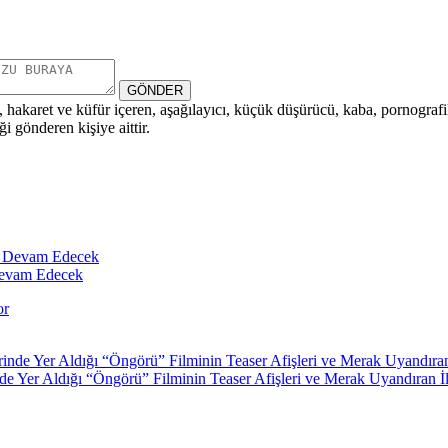
GÖNDER
i, hakaret ve küfür içeren, aşağılayıcı, küçük düşürücü, kaba, pornografik,
i gönderen kişiye aittir.
Devam Edecek
de Yer Aldığı “Öngörü” Filminin Teaser Afişleri ve Merak Uyandıran İ