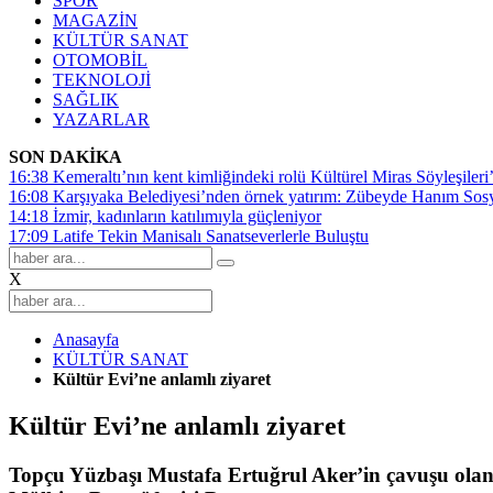
SPOR
MAGAZİN
KÜLTÜR SANAT
OTOMOBİL
TEKNOLOJİ
SAĞLIK
YAZARLAR
SON DAKİKA
16:38
Kemeraltı’nın kent kimliğindeki rolü Kültürel Miras Söyleşileri’
16:08
Karşıyaka Belediyesi’nden örnek yatırım: Zübeyde Hanım Sosyal
14:18
İzmir, kadınların katılımıyla güçleniyor
17:09
Latife Tekin Manisalı Sanatseverlerle Buluştu
X
Anasayfa
KÜLTÜR SANAT
Kültür Evi’ne anlamlı ziyaret
Kültür Evi’ne anlamlı ziyaret
Topçu Yüzbaşı Mustafa Ertuğrul Aker’in çavuşu ola