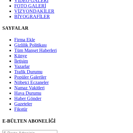
VIDEO GALERİ
FOTO GALERİ
VİZYONDAKİLER
BİYOGRAFİLER
SAYFALAR
Firma Ekle
Gizlilik Politikası
Tüm Manşet Haberleri
Künye
İletişim
Yazarlar
Trafik Durumu
Popüler Galeriler
Nöbetçi Eczaneler
Namaz Vakitleri
Hava Durumu
Haber Gönder
Gazeteler
Fikstür
E-BÜLTEN ABONELİĞİ