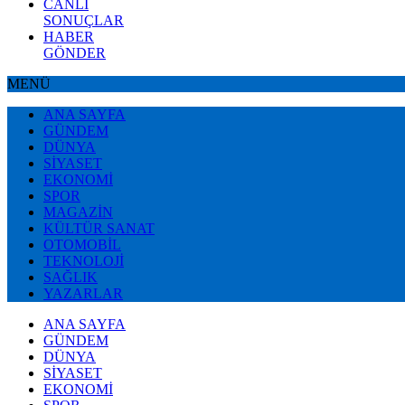
CANLI
SONUÇLAR
HABER
GÖNDER
MENÜ
ANA SAYFA
GÜNDEM
DÜNYA
SİYASET
EKONOMİ
SPOR
MAGAZİN
KÜLTÜR SANAT
OTOMOBİL
TEKNOLOJİ
SAĞLIK
YAZARLAR
ANA SAYFA
GÜNDEM
DÜNYA
SİYASET
EKONOMİ