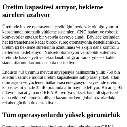
Üretim kapasitesi artıyor, bekleme
süreleri azalıyor
Üretimde hız ve operasyonel çevikliğin merkezde olduğu yatırım
kapsamında otomatik yükleme sistemleri, CNC hatları ve robotik
konveyörler entegre bir yapıyla devreye alındı. Böylece kesimden
hat içi transferlere kadar birçok süreç otomasyonla desteklenirken,
üretim içi bekleme sürelerinin azaltılması ve akışın daha kontrollü
ilerlemesi hedefleniyor. Yüksek otomasyon ve robotik sistemler,
üretimde hassasiyeti ve tekrarlanabilirliği artırarak yüksek kalite
standartlarının korunmasını da destekliyor.
Endüstri 4.0 uyumlu mevcut altyapısıyla halihazırda yıllık 750 bin
adedin üzerinde modül üretim kapasitesine sahip olan şirket, artan
otomasyon ve güçlenen hatlar arası entegrasyon sayesinde üretim
kapasitesini yüzde 35-40 oranında artırmayı hedefliyor. Bu artış, 95
ülkeye ihracat yapan ORKA Banyo’ya yüksek hacimli siparişleri
daha etkin yönetme kabiliyeti kazandırırken global pazarlardaki
rekabet gücünü de destekliyor.
Tüm operasyonlarda yüksek görünürlük
Otomasyonu yalnızca makineleşme olarak ele almayan ORKA