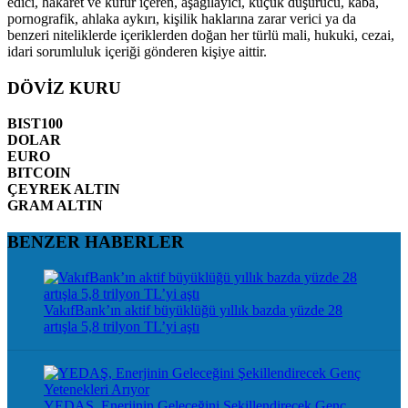
edici, hakaret ve küfür içeren, aşağılayıcı, küçük düşürücü, kaba,
pornografik, ahlaka aykırı, kişilik haklarına zarar verici ya da
benzeri niteliklerde içeriklerden doğan her türlü mali, hukuki, cezai,
idari sorumluluk içeriği gönderen kişiye aittir.
DÖVİZ KURU
BIST100
DOLAR
EURO
BITCOIN
ÇEYREK ALTIN
GRAM ALTIN
BENZER HABERLER
VakıfBank’ın aktif büyüklüğü yıllık bazda yüzde 28
artışla 5,8 trilyon TL’yi aştı
YEDAŞ, Enerjinin Geleceğini Şekillendirecek Genç