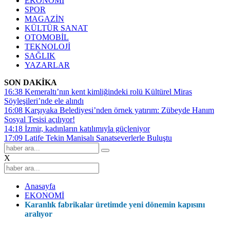
EKONOMİ
SPOR
MAGAZİN
KÜLTÜR SANAT
OTOMOBİL
TEKNOLOJİ
SAĞLIK
YAZARLAR
SON DAKİKA
16:38
Kemeraltı’nın kent kimliğindeki rolü Kültürel Miras
Söyleşileri’nde ele alındı
16:08
Karşıyaka Belediyesi’nden örnek yatırım: Zübeyde Hanım
Sosyal Tesisi açılıyor!
14:18
İzmir, kadınların katılımıyla güçleniyor
17:09
Latife Tekin Manisalı Sanatseverlerle Buluştu
X
Anasayfa
EKONOMİ
Karanlık fabrikalar üretimde yeni dönemin kapısını
aralıyor