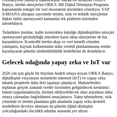
Banyo, üretim süreçlerini ORKA 360 Dijital Dönüşüm Programı
kapsamında entegre bir veri ekosistemi üzerinden yönetiyor. SAP
S/4HANA altyapısı sayesinde üretim, stok ve tedarik süreçlerine
ilişkin farklı operasyonel katmanlar tek platform üzerinden
izlenebiliyor.
Tedarikten üretime, kalite kontrolden lojistiğe dijitalleştirilen süreçler
operasyonel görünürlüğü artırırken karar alma süreçlerine de hız
kazandırıyor. Kontrollü üretim akışı ve veri temelli yönetim
yaklaşımı, kaynak kullanımının daha verimli planlanmasına zemin
hazırlayarak şirketin sürdürülebilirlik hedeflerini de destekliyor.
Gelecek odağında yapay zeka ve IoT var
2026 yılı için güçlü bir büyüme hedefi ortaya koyan ORKA Banyo,
dijitalleşme vizyonunu nesnelerin interneti (IoT) ve yapay zeka
tabanlı projelerle daha ileri taşımayı planlıyor. Makinelerden
toplanan gerçek zamanlı veriler üzerinden geliştirilecek kestirimci
bakım uygulamalarıyla, üretimi etkileyebilecek olası arızaların daha
ortaya çıkmadan öngörülmesi amaçlanıyor. Talep tahminleme, stok
yönetimi ve üretim planlama gibi alanlarda yapay zeka destekli
modellerin devreye alınması da şirketin dijital dönüşüm
yolculuğundaki öncelikli adımlar arasında yer alıyor.