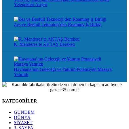
Yetenekleri Arıyor
Zes ve Beefull Teknoloji’den Roaming İş Birliği
K. Menderes’te AKTAŞ Bereketi
Haymana’nın Geleceği ve Yatırım Potansiyeli Masaya
Yatırıldı
KATEGORİLER
GÜNDEM
DÜNYA
SİYASET
3. SAYFA