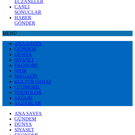
ECZANELER
CANLI
SONUÇLAR
HABER
GÖNDER
MENÜ
ANA SAYFA
GÜNDEM
DÜNYA
SİYASET
EKONOMİ
SPOR
MAGAZİN
KÜLTÜR SANAT
OTOMOBİL
TEKNOLOJİ
SAĞLIK
YAZARLAR
ANA SAYFA
GÜNDEM
DÜNYA
SİYASET