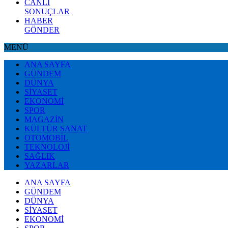
CANLI
SONUÇLAR
HABER
GÖNDER
MENÜ
ANA SAYFA
GÜNDEM
DÜNYA
SİYASET
EKONOMİ
SPOR
MAGAZİN
KÜLTÜR SANAT
OTOMOBİL
TEKNOLOJİ
SAĞLIK
YAZARLAR
ANA SAYFA
GÜNDEM
DÜNYA
SİYASET
EKONOMİ