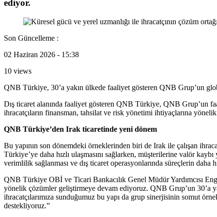
ediyor.
Son Güncelleme :
02 Haziran 2026 - 15:38
10 views
QNB Türkiye, 30’a yakın ülkede faaliyet gösteren QNB Grup’un globa
Dış ticaret alanında faaliyet gösteren QNB Türkiye, QNB Grup’un faali
ihracatçıların finansman, tahsilat ve risk yönetimi ihtiyaçlarına yöneli
QNB Türkiye’den Irak ticaretinde yeni dönem
Bu yapının son dönemdeki örneklerinden biri
de Irak ile çalışan ihr
Türkiye’ye daha hızlı ulaşmasını sağlarken,
müşterilerine valör kaybı 
verimlilik sağlanması ve dış ticaret operasyonlarında süreçlerin daha hı
QNB Türkiye OBİ ve Ticari Bankacılık Genel Müdür Yardımcısı Engin T
yönelik çözümler geliştirmeye devam ediyoruz. QNB Grup’un 30’a yakı
ihracatçılarımıza sunduğumuz bu yapı da grup sinerjisinin somut örne
destekliyoruz.”