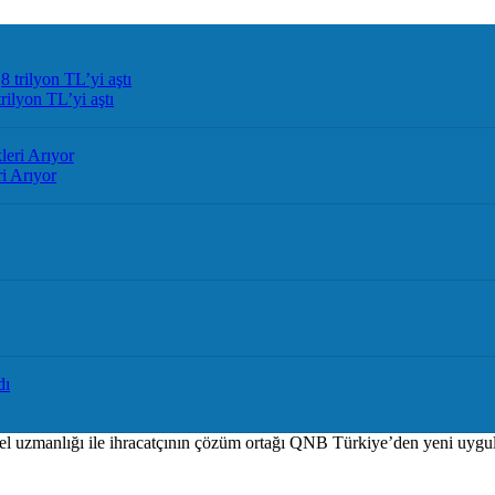
rilyon TL’yi aştı
i Arıyor