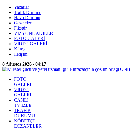
Yazarlar
Trafik Durumu
Hava Durumu
Gazeteler
Fikstür
VİZYONDAKİLER
FOTO GALERİ
VIDEO GALERİ
Künye
İletişim
8 Ağustos 2026 - 04:17
FOTO
GALERI
VIDEO
GALERI
CANLI
TV İZLE
TRAFİK
DURUMU
NÖBETÇİ
ECZANELER