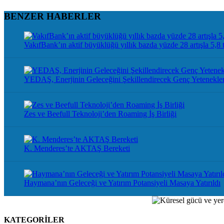
BENZER HABERLER
VakıfBank’ın aktif büyüklüğü yıllık bazda yüzde 28 artışla 5,8 t
YEDAŞ, Enerjinin Geleceğini Şekillendirecek Genç Yetenekler
Zes ve Beefull Teknoloji’den Roaming İş Birliği
K. Menderes’te AKTAŞ Bereketi
Haymana’nın Geleceği ve Yatırım Potansiyeli Masaya Yatırıldı
KATEGORİLER