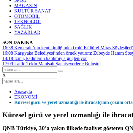
SPOR
MAGAZİN
KÜLTÜR SANAT
OTOMOBİL
TEKNOLOJİ
SAĞLIK
YAZARLAR
SON DAKİKA
16:38
Kemeraltı’nın kent kimliğindeki rolü Kültürel Miras Söyleşileri’
16:08
Karşıyaka Belediyesi’nden örnek yatırım: Zübeyde Hanım Sosyal
14:18
İzmir, kadınların katılımıyla güçleniyor
17:09
Latife Tekin Manisalı Sanatseverlerle Buluştu
X
Anasayfa
EKONOMİ
Küresel gücü ve yerel uzmanlığı ile ihracatçının çözüm o
Küresel gücü ve yerel uzmanlığı ile ihra
QNB Türkiye, 30’a yakın ülkede faaliyet gösteren QN