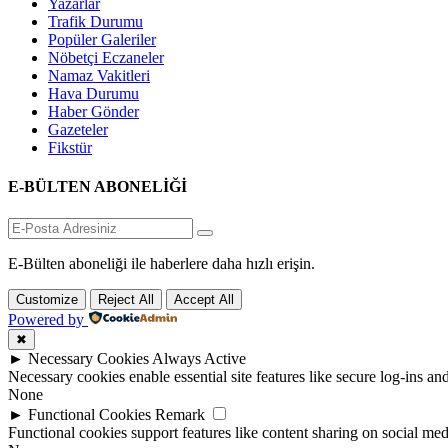
Yazarlar
Trafik Durumu
Popüler Galeriler
Nöbetçi Eczaneler
Namaz Vakitleri
Hava Durumu
Haber Gönder
Gazeteler
Fikstür
E-BÜLTEN ABONELİĞİ
E-Bülten aboneliği ile haberlere daha hızlı erişin.
Customize
Reject All
Accept All
Powered by
✖
►
Necessary Cookies
Always Active
Necessary cookies enable essential site features like secure log-ins a
None
►
Functional Cookies
Remark
Functional cookies support features like content sharing on social medi