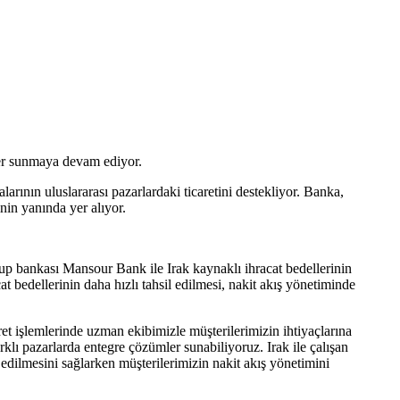
ler sunmaya devam ediyor.
ının uluslararası pazarlardaki ticaretini destekliyor. Banka,
inin yanında yer alıyor.
rup bankası Mansour Bank ile Irak kaynaklı ihracat bedellerinin
 bedellerinin daha hızlı tahsil edilmesi, nakit akış yönetiminde
 işlemlerinde uzman ekibimizle müşterilerimizin ihtiyaçlarına
ark
lı pazarlarda entegre çözümler sunabiliyoruz
. Irak ile çalışan
 edilmesini sağlarken müşterilerimizin nakit akış yönetimini