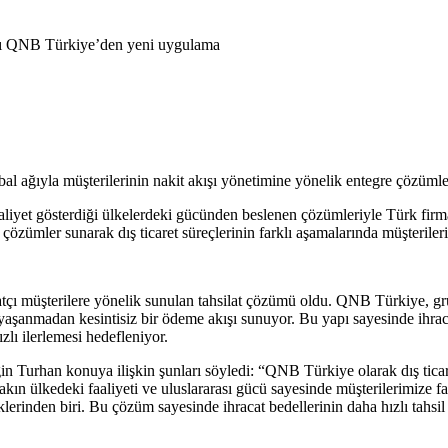
l ağıyla müşterilerinin nakit akışı yönetimine yönelik entegre çözüm
yet gösterdiği ülkelerdeki gücünden beslenen çözümleriyle Türk firmalar
k çözümler sunarak dış ticaret süreçlerinin farklı aşamalarında müşteriler
acatçı müşterilere yönelik sunulan tahsilat çözümü oldu. QNB Türkiye, g
yaşanmadan kesintisiz bir ödeme akışı sunuyor. Bu yapı sayesinde ihracat
zlı ilerlemesi hedefleniyor.
urhan konuya ilişkin şunları söyledi: “QNB Türkiye olarak dış ticaret
n ülkedeki faaliyeti ve uluslararası gücü sayesinde müşterilerimize f
klerind
en biri. Bu çözüm sayesinde ihracat bedellerinin daha hızlı tahsil