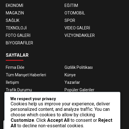
EKONOMİ
EĞİTİM
MAGAZİN
OTOMOBİL
SAĞLIK
SPOR
TEKNOLOJİ
VIDEO GALERİ
FOTO GALERİ
VİZYONDAKİLER
BİYOGRAFİLER
SAYFALAR
Firma Ekle
Gizlilik Politikası
Tüm Manşet Haberleri
Künye
İletişim
Yazarlar
Trafik Durumu
Popüler Galeriler
Nöbetçi Eczaneler
Namaz Vakitleri
We respect your privacy
Cookies help us improve your experience, deliver
Hava Durumu
Haber Gönder
personalized content, and analyze traffic. You can
Gazeteler
Fikstür
choose which cookies to allow by clicking
Customize
. Click
Accept All
to consent or
Reject
E-BÜLTEN ABONELİĞİ
All
to decline non-essential cookies.