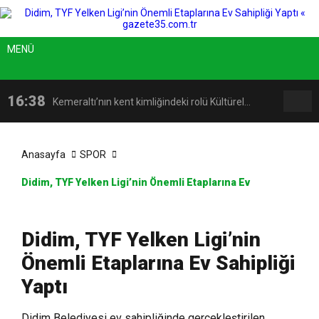
MENÜ
16:38
Kemeraltı’nın kent kimliğindeki rolü Kültürel
16:08
Karşıyaka Belediyesi’nden örnek yatırım:
Miras Söyleşileri’nde ele alındı
Anasayfa
SPOR
Didim, TYF Yelken Ligi’nin Önemli Etaplarına Ev
14:18
İzmir, kadınların katılımıyla güçleniyor
Zübeyde Hanım Sosyal Tesisi açılıyor!
Sahipliği Yaptı
17:09
Latife Tekin Manisalı Sanatseverlerle Buluştu
Didim, TYF Yelken Ligi’nin
Önemli Etaplarına Ev Sahipliği
Yaptı
Didim Belediyesi ev sahipliğinde gerçekleştirilen