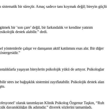
ğı sistematik bir süreçtir. Amaç sadece tanı koymak değil; bireyin güçlü
tmek bir ‘son çare’ değil, bir farkındalık ve kendine yatırım
sikolojik destek alabilir.” dedi.
 yöntemlerle çalışır ve danışanın aktif katılımını esas alır. Bir diğer
östergesidir.”
talıklarla yaşayan bireylerin psikolojik yükü de artıyor. Psikologlar
 stres ise bağışıklık sistemini zayıflatabilir. Psikolojik destek alan
ştu.
profesyonel’ olarak tanımlayan Klinik Psikolog Özgenur Taşkın, “Ruh
ojik dayanıklılığın ilk adımıdır.” diyerek sözlerini tamamladı.