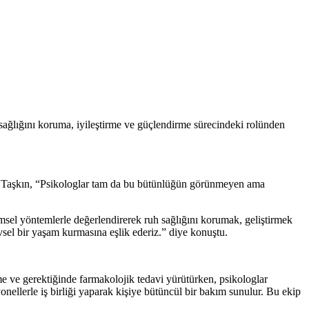
lığını koruma, iyileştirme ve güçlendirme sürecindeki rolünden
nur Taşkın, “Psikologlar tam da bu bütünlüğün görünmeyen ama
imsel yöntemlerle değerlendirerek ruh sağlığını korumak, geliştirmek
sel bir yaşam kurmasına eşlik ederiz.” diye konuştu.
me ve gerektiğinde farmakolojik tedavi yürütürken, psikologlar
yonellerle iş birliği yaparak kişiye bütüncül bir bakım sunulur. Bu ekip