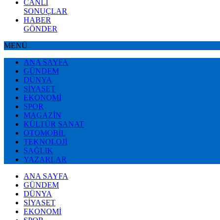
CANLI
SONUÇLAR
HABER
GÖNDER
MENÜ
ANA SAYFA
GÜNDEM
DÜNYA
SİYASET
EKONOMİ
SPOR
MAGAZİN
KÜLTÜR SANAT
OTOMOBİL
TEKNOLOJİ
SAĞLIK
YAZARLAR
ANA SAYFA
GÜNDEM
DÜNYA
SİYASET
EKONOMİ