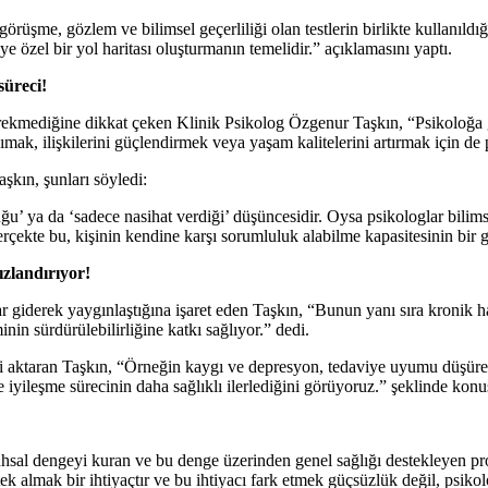
örüşme, gözlem ve bilimsel geçerliliği olan testlerin birlikte kullanıldı
ye özel bir yol haritası oluşturmanın temelidir.” açıklamasını yaptı.
 süreci!
erekmediğine dikkat çeken Klinik Psikolog Özgenur Taşkın, “Psikoloğa gi
nımak, ilişkilerini güçlendirmek veya yaşam kalitelerini artırmak için de p
şkın, şunları söyledi:
ğu’ ya da ‘sadece nasihat verdiği’ düşüncesidir. Oysa psikologlar bilimsel
rçekte bu, kişinin kendine karşı sorumluluk alabilme kapasitesinin bir g
ızlandırıyor!
giderek yaygınlaştığına işaret eden Taşkın, “Bunun yanı sıra kronik has
inin sürdürülebilirliğine katkı sağlıyor.” dedi.
 aktaran Taşkın, “Örneğin kaygı ve depresyon, tedaviye uyumu düşürebilir
 iyileşme sürecinin daha sağlıklı ilerlediğini görüyoruz.” şeklinde konu
ruhsal dengeyi kuran ve bu denge üzerinden genel sağlığı destekleyen 
stek almak bir ihtiyaçtır ve bu ihtiyacı fark etmek güçsüzlük değil, psikol