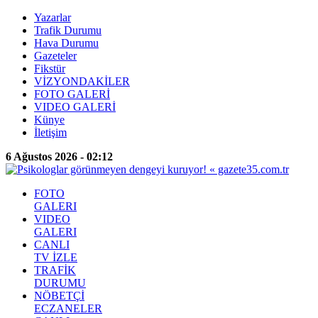
Yazarlar
Trafik Durumu
Hava Durumu
Gazeteler
Fikstür
VİZYONDAKİLER
FOTO GALERİ
VIDEO GALERİ
Künye
İletişim
6 Ağustos 2026 - 02:12
FOTO
GALERI
VIDEO
GALERI
CANLI
TV İZLE
TRAFİK
DURUMU
NÖBETÇİ
ECZANELER