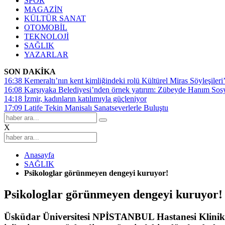
SPOR
MAGAZİN
KÜLTÜR SANAT
OTOMOBİL
TEKNOLOJİ
SAĞLIK
YAZARLAR
SON DAKİKA
16:38
Kemeraltı’nın kent kimliğindeki rolü Kültürel Miras Söyleşileri’
16:08
Karşıyaka Belediyesi’nden örnek yatırım: Zübeyde Hanım Sosyal
14:18
İzmir, kadınların katılımıyla güçleniyor
17:09
Latife Tekin Manisalı Sanatseverlerle Buluştu
X
Anasayfa
SAĞLIK
Psikologlar görünmeyen dengeyi kuruyor!
Psikologlar görünmeyen dengeyi kuruyor!
Üsküdar Üniversitesi NPİSTANBUL Hastanesi Klinik 