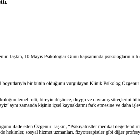
ti.
 Taşkın, 10 Mayıs Psikologlar Günü kapsamında psikologların ruh sağ
osyal boyutlarıyla bir bütün olduğunu vurgulayan Klinik Psikolog Özge
ikoloğun temel rolü, bireyin düşünce, duygu ve davranış süreçlerini bil
iz’ aynı zamanda kişinin içsel kaynaklarını fark etmesine ve daha işlev
lduğunu ifade eden Özgenur Taşkın, “Psikiyatristler medikal değerlendir
nde hekimler, sosyal hizmet uzmanları, fizyoterapistler gibi diğer profes