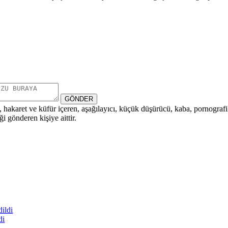
GÖNDER
i, hakaret ve küfür içeren, aşağılayıcı, küçük düşürücü, kaba, pornografik,
i gönderen kişiye aittir.
di