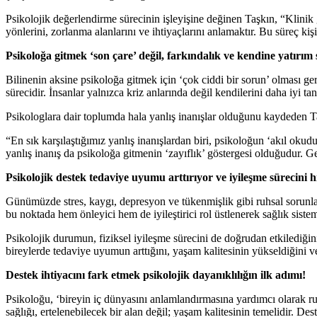
Psikolojik değerlendirme sürecinin işleyişine değinen Taşkın, “Klinik g
yönlerini, zorlanma alanlarını ve ihtiyaçlarını anlamaktır. Bu süreç kişi
Psikoloğa gitmek ‘son çare’ değil, farkındalık ve kendine yatırım
Bilinenin aksine psikoloğa gitmek için ‘çok ciddi bir sorun’ olması g
sürecidir. İnsanlar yalnızca kriz anlarında değil kendilerini daha iyi ta
Psikologlara dair toplumda hala yanlış inanışlar olduğunu kaydeden Ta
“En sık karşılaştığımız yanlış inanışlardan biri, psikoloğun ‘akıl okudu
yanlış inanış da psikoloğa gitmenin ‘zayıflık’ göstergesi olduğudur. Ge
Psikolojik destek tedaviye uyumu arttırıyor ve iyileşme sürecini h
Günümüzde stres, kaygı, depresyon ve tükenmişlik gibi ruhsal sorunlar 
bu noktada hem önleyici hem de iyileştirici rol üstlenerek sağlık sistem
Psikolojik durumun, fiziksel iyileşme sürecini de doğrudan etkilediğini
bireylerde tedaviye uyumun arttığını, yaşam kalitesinin yükseldiğini ve
Destek ihtiyacını fark etmek psikolojik dayanıklılığın ilk adımı!
Psikoloğu, ‘bireyin iç dünyasını anlamlandırmasına yardımcı olarak 
sağlığı, ertelenebilecek bir alan değil; yaşam kalitesinin temelidir. De