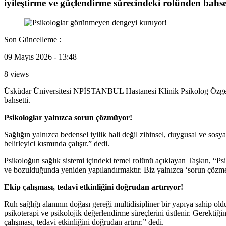
iyileştirme ve güçlendirme sürecindeki rolünden bahset
Son Güncelleme :
09 Mayıs 2026 - 13:48
8 views
Üsküdar Üniversitesi NPİSTANBUL Hastanesi Klinik Psikolog Özgenur
bahsetti.
Psikologlar yalnızca sorun çözmüyor!
Sağlığın yalnızca bedensel iyilik hali değil zihinsel, duygusal ve s
belirleyici kısmında çalışır.” dedi.
Psikoloğun sağlık sistemi içindeki temel rolünü açıklayan Taşkın, “Ps
ve bozulduğunda yeniden yapılandırmaktır. Biz yalnızca ‘sorun çözmey
Ekip çalışması, tedavi etkinliğini doğrudan artırıyor!
Ruh sağlığı alanının doğası gereği multidisipliner bir yapıya sahip o
psikoterapi ve psikolojik değerlendirme süreçlerini üstlenir. Gerektiği
çalışması, tedavi etkinliğini doğrudan artırır.” dedi.