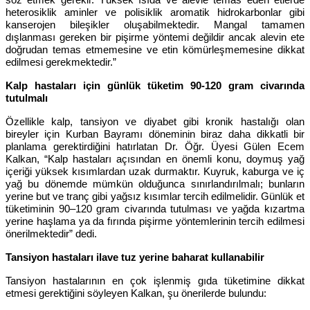
heterosiklik aminler ve polisiklik aromatik hidrokarbonlar gibi
kanserojen bileşikler oluşabilmektedir. Mangal tamamen
dışlanması gereken bir pişirme yöntemi değildir ancak alevin ete
doğrudan temas etmemesine ve etin kömürleşmemesine dikkat
edilmesi gerekmektedir.”
Kalp hastaları için günlük tüketim 90-120 gram civarında
tutulmalı
Özellikle kalp, tansiyon ve diyabet gibi kronik hastalığı olan
bireyler için Kurban Bayramı döneminin biraz daha dikkatli bir
planlama gerektirdiğini hatırlatan Dr. Öğr. Üyesi Gülen Ecem
Kalkan, “Kalp hastaları açısından en önemli konu, doymuş yağ
içeriği yüksek kısımlardan uzak durmaktır. Kuyruk, kaburga ve iç
yağ bu dönemde mümkün olduğunca sınırlandırılmalı; bunların
yerine but ve tranç gibi yağsız kısımlar tercih edilmelidir. Günlük et
tüketiminin 90–120 gram civarında tutulması ve yağda kızartma
yerine haşlama ya da fırında pişirme yöntemlerinin tercih edilmesi
önerilmektedir” dedi.
Tansiyon hastaları ilave tuz yerine baharat kullanabilir
Tansiyon hastalarının en çok işlenmiş gıda tüketimine dikkat
etmesi gerektiğini söyleyen Kalkan, şu önerilerde bulundu: