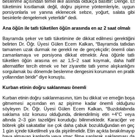
beslenme açısından temel ilke aslında oldukça basittir: Denge. Et
tüketimini kısıtlamak değil, doğru pişirme yöntemleriyle, uygun
porsiyonlarla ve yanına eklenecek sebze, yoğurt, salata gibi
besinlerle dengelemek yeterlidir” dedi.
Ana öğün ile tatlı tüketilen öğün arasında en az 2 saat olmalı
Bayramda şeker ve tatlı tüketimine de dikkat edilmesi gerektiğini
belirten Dr. Öğr. Üyesi Gülen Ecem Kalkan, “Bayramda tatlıdan
tamamen uzak durmak ne gerekli ne de gerçekçidir; önemli olan
zamanlamaya ve porsiyona dikkat etmektir. Ana öğünle tatlı
tüketilen öğün arasına en az 1,5–2 saat koymak, daha hafif
alternatifler tercih etmek ve her ziyarette tatlı yeme alışkanlığını
sorgulamak bu dönemde beslenme dengesini korumanın en pratik
yollarından biridir” diye konuştu.
Kurban etinin doğru saklanması önemli
Kurban etinin doğru saklanmasının, tüm bu dikkat ve emeğin boşa
gitmemesi açısından en az pişirme kadar önemli olduğunu
söyleyen Dr. Öğr. Üyesi Gülen Ecem Kalkan, “Buzdolabında
saklama söz konusu olduğunda, dinlendirilmiş etin +4°C veya
altında 2–3 gün tazeliğini koruduğu bilinmektedir. Karaciğer ve
böbrek gibi sakatatlar ise çok daha çabuk bozulduğundan en geç
1 gün içinde tüketilmeli ya da pişirilmelidir. Etin açıkta bırakılmayıp
hava almayan kaplarda veya streç filme sarılarak saklanması da