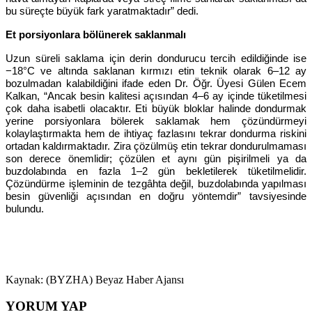
bu süreçte büyük fark yaratmaktadır” dedi.
Et porsiyonlara bölünerek saklanmalı
Uzun süreli saklama için derin dondurucu tercih edildiğinde ise
−18°C ve altında saklanan kırmızı etin teknik olarak 6–12 ay
bozulmadan kalabildiğini ifade eden Dr. Öğr. Üyesi Gülen Ecem
Kalkan, “Ancak besin kalitesi açısından 4–6 ay içinde tüketilmesi
çok daha isabetli olacaktır. Eti büyük bloklar halinde dondurmak
yerine porsiyonlara bölerek saklamak hem çözündürmeyi
kolaylaştırmakta hem de ihtiyaç fazlasını tekrar dondurma riskini
ortadan kaldırmaktadır. Zira çözülmüş etin tekrar dondurulmaması
son derece önemlidir; çözülen et aynı gün pişirilmeli ya da
buzdolabında en fazla 1–2 gün bekletilerek tüketilmelidir.
Çözündürme işleminin de tezgâhta değil, buzdolabında yapılması
besin güvenliği açısından en doğru yöntemdir” tavsiyesinde
bulundu.
Kaynak: (BYZHA) Beyaz Haber Ajansı
YORUM YAP