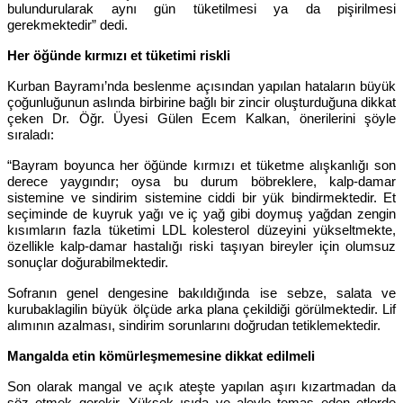
bulundurularak aynı gün tüketilmesi ya da pişirilmesi
gerekmektedir” dedi.
Her öğünde kırmızı et tüketimi riskli
Kurban Bayramı’nda beslenme açısından yapılan hataların büyük
çoğunluğunun aslında birbirine bağlı bir zincir oluşturduğuna dikkat
çeken Dr. Öğr. Üyesi Gülen Ecem Kalkan, önerilerini şöyle
sıraladı:
“Bayram boyunca her öğünde kırmızı et tüketme alışkanlığı son
derece yaygındır; oysa bu durum böbreklere, kalp-damar
sistemine ve sindirim sistemine ciddi bir yük bindirmektedir. Et
seçiminde de kuyruk yağı ve iç yağ gibi doymuş yağdan zengin
kısımların fazla tüketimi LDL kolesterol düzeyini yükseltmekte,
özellikle kalp-damar hastalığı riski taşıyan bireyler için olumsuz
sonuçlar doğurabilmektedir.
Sofranın genel dengesine bakıldığında ise sebze, salata ve
kurubaklagilin büyük ölçüde arka plana çekildiği görülmektedir. Lif
alımının azalması, sindirim sorunlarını doğrudan tetiklemektedir.
Mangalda etin kömürleşmemesine dikkat edilmeli
Son olarak mangal ve açık ateşte yapılan aşırı kızartmadan da
söz etmek gerekir. Yüksek ısıda ve alevle temas eden etlerde