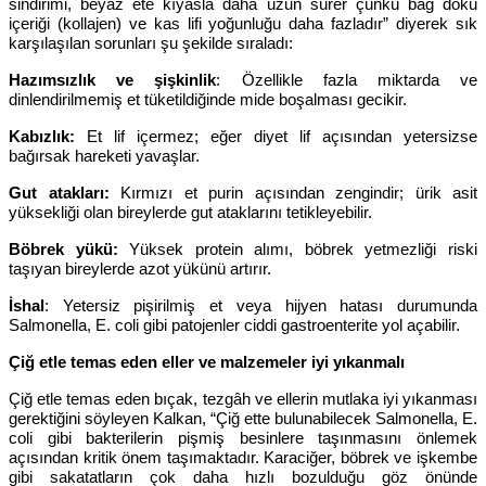
sindirimi, beyaz ete kıyasla daha uzun sürer çünkü bağ doku
içeriği (kollajen) ve kas lifi yoğunluğu daha fazladır” diyerek sık
karşılaşılan sorunları şu şekilde sıraladı:
Hazımsızlık ve şişkinlik
: Özellikle fazla miktarda ve
dinlendirilmemiş et tüketildiğinde mide boşalması gecikir.
Kabızlık:
Et lif içermez; eğer diyet lif açısından yetersizse
bağırsak hareketi yavaşlar.
Gut atakları:
Kırmızı et purin açısından zengindir; ürik asit
yüksekliği olan bireylerde gut ataklarını tetikleyebilir.
Böbrek yükü:
Yüksek protein alımı, böbrek yetmezliği riski
taşıyan bireylerde azot yükünü artırır.
İshal
: Yetersiz pişirilmiş et veya hijyen hatası durumunda
Salmonella, E. coli gibi patojenler ciddi gastroenterite yol açabilir.
Çiğ etle temas eden eller ve malzemeler iyi yıkanmalı
Çiğ etle temas eden bıçak, tezgâh ve ellerin mutlaka iyi yıkanması
gerektiğini söyleyen Kalkan, “Çiğ ette bulunabilecek Salmonella, E.
coli gibi bakterilerin pişmiş besinlere taşınmasını önlemek
açısından kritik önem taşımaktadır. Karaciğer, böbrek ve işkembe
gibi sakatatların çok daha hızlı bozulduğu göz önünde