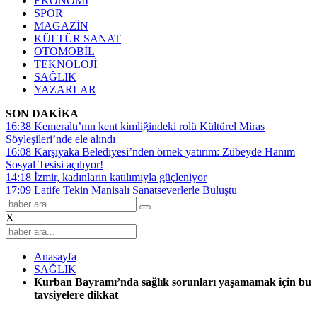
EKONOMİ
SPOR
MAGAZİN
KÜLTÜR SANAT
OTOMOBİL
TEKNOLOJİ
SAĞLIK
YAZARLAR
SON DAKİKA
16:38
Kemeraltı’nın kent kimliğindeki rolü Kültürel Miras
Söyleşileri’nde ele alındı
16:08
Karşıyaka Belediyesi’nden örnek yatırım: Zübeyde Hanım
Sosyal Tesisi açılıyor!
14:18
İzmir, kadınların katılımıyla güçleniyor
17:09
Latife Tekin Manisalı Sanatseverlerle Buluştu
X
Anasayfa
SAĞLIK
Kurban Bayramı’nda sağlık sorunları yaşamamak için bu
tavsiyelere dikkat