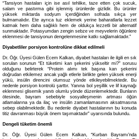
“Tansiyon hastaları için ise asıl tehlike, taze etten çok sucuk,
salam ve pastırma gibi işlenmiş ürünlerde gizlidir. Bu ürünler
yüksek miktarda sodyum içerdiğinden sofrada sıkça yer
bulmamalıdır. Ete ayrıca tuz eklemek yerine baharatlarla lezzet
katmak hem daha sağlıklı hem de oldukça lezzetli bir alternatif
sunmaktadır. Potasyumdan zengin sebze ve meyvelerin öğünlere
eklenmesi de tansiyonun dengelenmesine katkı sağlamaktadır.”
Diyabetliler porsiyon kontrolüne dikkat edilmeli
Dr. Öğr. Üyesi Gülen Ecem Kalkan, diyabet hastaları ile ilgili en sık
sorulan sorunun “Et tüketimi kan şekerini yükseltir mi?” sorusu
olduğunu belirterek “Protein alımı tek başına kan şekerini
doğrudan etkilemez ancak yağlı etlerle birlikte gelen yüksek enerji
yükü, insülin direncini olumsuz yönde etkileyebilmektedir. Bu
nedenle porsiyon kontrolü şarttır. Yanına bol yeşillik ve lif kaynağı
eklenmesi glisemik yanıtı olumlu yönde düzenlemektedir. Bunların
ötesinde, bayram sebebiyle sosyalleşmenin artması öğün
atlamalarına ya da ilaç ve insülin zamanlamasının aksatmasına
sebep olabilmektedir. Bu nedenle diyabet hastalarının bu konuda
titiz davranması büyük önem taşımaktadır” uyarısında bulundu.
Dengeli tüketim önemli
Dr. Öğr. Üyesi Gülen Ecem Kalkan, “Kurban Bayramı’nda