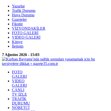
Yazarlar
Trafik Durumu
Hava Durumu
Gazeteler
Fikstür
VİZYONDAKİLER
FOTO GALERİ
VIDEO GALERİ
Künye
İletişim
7 Ağustos 2026 - 15:03
FOTO
GALERI
VIDEO
GALERI
CANLI
TV İZLE
TRAFİK
DURUMU
NÖBETÇİ