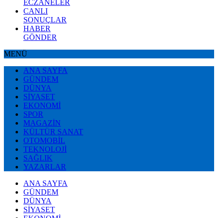
ECZANELER
CANLI
SONUÇLAR
HABER
GÖNDER
MENÜ
ANA SAYFA
GÜNDEM
DÜNYA
SİYASET
EKONOMİ
SPOR
MAGAZİN
KÜLTÜR SANAT
OTOMOBİL
TEKNOLOJİ
SAĞLIK
YAZARLAR
ANA SAYFA
GÜNDEM
DÜNYA
SİYASET