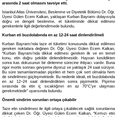
arasında 2 saat olmasını tavsiye etti.
İstanbul Atlas Üniversitesi, Beslenme ve Diyetetik Bölümü Dr. Öğr.
Üyesi Gülen Ecem Kalkan, yaklaşan Kurban Bayramı dolayısıyla
doğru ve dengeli beslenme, et tüketiminde dikkat edilmesi
gerekenlerle ilgili değerlendirmede bulundu.
Kurban eti buzdolabında en az 12-24 saat dinlendirilmeli
Kurban Bayramı’nda taze et tüketimi konusunda dikkat edilmesi
gereken noktalara değinen Dr. Öğr. Üyesi Gülen Ecem Kalkan,
“Kurban Bayramı’nda dikkat edilmesi gereken ilk ve en temel
konu, etin doğru şekilde dinlendirilmesidir. Hayvan kesildikten
sonra kas dokusunun bir dinlenme sürecine ihtiyacı vardır. Buna
rigor mortis sonrası gevşeme diyoruz ve yaklaşık 24 saat sürüyor.
Bu süre tamamlanmadan pişirilen et hem çok sert olmakta hem
de sindirilmesi güçleşmektedir. Bu nedenle ideali, eti buzdolabında
en az 12–24 saat dinlendirdikten sonra pişirmektir. Pişirme
sırasında da etin iç sıcaklığının en az 70°C’ye ulaşması
gerekmektedir” uyarısında bulundu.
Önemli sindirim sorunları ortaya çıkabilir
Taze etin sindirilmesi ile ilgili ortaya çıkabilecek sağlık sorunlarına
dikkat çeken Dr. Öğr. Üyesi Gülen Ecem Kalkan, “Kırmızı etin