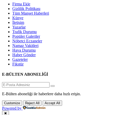
Firma Ekle
Gizlilik Politikası
Tüm Manşet Haberleri
Künye
İletişim
Yazarlar
Trafik Durumu
Popüler Galeriler
Nöbetçi Eczaneler
Namaz Vakitleri
Hava Durumu
Haber Gönder
Gazeteler
Fikstür
E-BÜLTEN ABONELİĞİ
E-Bülten aboneliği ile haberlere daha hızlı erişin.
Customize
Reject All
Accept All
Powered by
✖