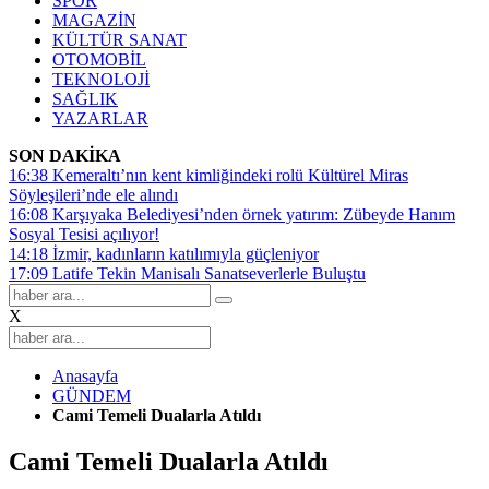
SPOR
MAGAZİN
KÜLTÜR SANAT
OTOMOBİL
TEKNOLOJİ
SAĞLIK
YAZARLAR
SON DAKİKA
16:38
Kemeraltı’nın kent kimliğindeki rolü Kültürel Miras
Söyleşileri’nde ele alındı
16:08
Karşıyaka Belediyesi’nden örnek yatırım: Zübeyde Hanım
Sosyal Tesisi açılıyor!
14:18
İzmir, kadınların katılımıyla güçleniyor
17:09
Latife Tekin Manisalı Sanatseverlerle Buluştu
X
Anasayfa
GÜNDEM
Cami Temeli Dualarla Atıldı
Cami Temeli Dualarla Atıldı