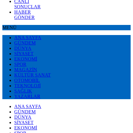
CANLI
SONUÇLAR
HABER
GÖNDER
MENÜ
ANA SAYFA
GÜNDEM
DÜNYA
SİYASET
EKONOMİ
SPOR
MAGAZİN
KÜLTÜR SANAT
OTOMOBİL
TEKNOLOJİ
SAĞLIK
YAZARLAR
ANA SAYFA
GÜNDEM
DÜNYA
SİYASET
EKONOMİ