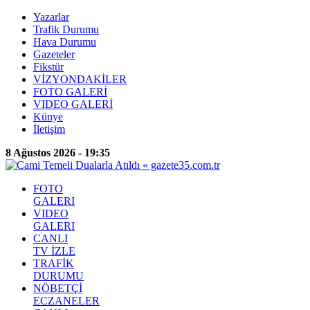
Yazarlar
Trafik Durumu
Hava Durumu
Gazeteler
Fikstür
VİZYONDAKİLER
FOTO GALERİ
VIDEO GALERİ
Künye
İletişim
8 Ağustos 2026 - 19:35
FOTO
GALERI
VIDEO
GALERI
CANLI
TV İZLE
TRAFİK
DURUMU
NÖBETÇİ
ECZANELER