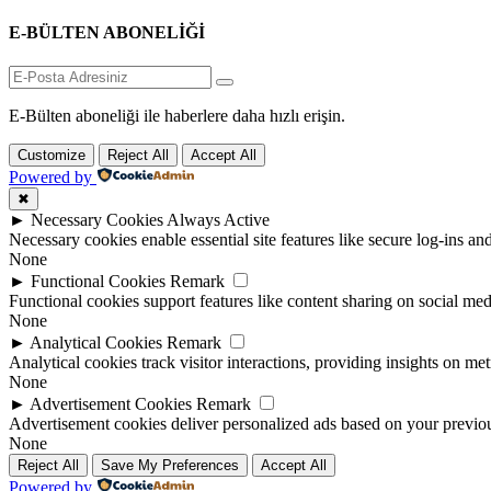
E-BÜLTEN ABONELİĞİ
E-Bülten aboneliği ile haberlere daha hızlı erişin.
Customize
Reject All
Accept All
Powered by
✖
►
Necessary Cookies
Always Active
Necessary cookies enable essential site features like secure log-ins a
None
►
Functional Cookies
Remark
Functional cookies support features like content sharing on social medi
None
►
Analytical Cookies
Remark
Analytical cookies track visitor interactions, providing insights on metr
None
►
Advertisement Cookies
Remark
Advertisement cookies deliver personalized ads based on your previous
None
Reject All
Save My Preferences
Accept All
Powered by