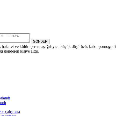
GÖNDER
i, hakaret ve küfür içeren, aşağılayıcı, küçük düşürücü, kaba, pornografik,
i gönderen kişiye aittir.
andı