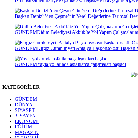
İzmit istikameti trafiğe kapatılacak: Başiskele Kavşağı’nda gece
Başkan Denizli’den Çeşme’nin Yerel Değerlerine Tarımsal Des
GÜNDEM
Didim Belediyesi Akbük’te Yol Yapım Çalışmalarını
GÜNDEM
Kırgız Cumhuriyeti Antalya Başkonsolosu Başkan Vek
GÜNDEM
Yayla yollarında asfaltlama çalışmaları başladı
KATEGORİLER
GÜNDEM
DÜNYA
SİYASET
3. SAYFA
EKONOMİ
EĞİTİM
MAGAZİN
OTOMOBİL