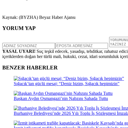
Kaynak: (BYZHA) Beyaz Haber Ajansı
YORUM YAP
YASAL UYARI!
Suç teşkil edecek, yasadışı, tehditkar, rahatsız edic
içeriklerden doğan her türlü mali, hukuki, cezai, idari sorumluluk içeriğ
BENZER HABERLER
Sığacık’tan güçlü mesaj: “Deniz bizim, Sığacık hepimizin”
Başkan Aydın Osmangazi’nin Nabzını Sahada Tuttu
Burhaniye Belediyesi’nde 2026 Yılı Toplu İş Sözleşmesi İmzal