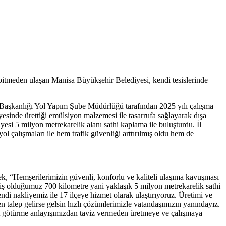
 bitmeden ulaşan Manisa Büyükşehir Belediyesi, kendi tesislerinde
si Başkanlığı Yol Yapım Şube Müdürlüğü tarafından 2025 yılı çalışma
sinde ürettiği emülsiyon malzemesi ile tasarrufa sağlayarak dışa
esi 5 milyon metrekarelik alanı sathi kaplama ile buluşturdu. İl
l çalışmaları ile hem trafik güvenliği arttırılmış oldu hem de
ek, “Hemşerilerimizin güvenli, konforlu ve kaliteli ulaşıma kavuşması
emiş olduğumuz 700 kilometre yani yaklaşık 5 milyon metrekarelik sathi
i nakliyemiz ile 17 ilçeye hizmet olarak ulaştırıyoruz. Üretimi ve
 talep gelirse gelsin hızlı çözümlerimizle vatandaşımızın yanındayız.
met götürme anlayışımızdan taviz vermeden üretmeye ve çalışmaya