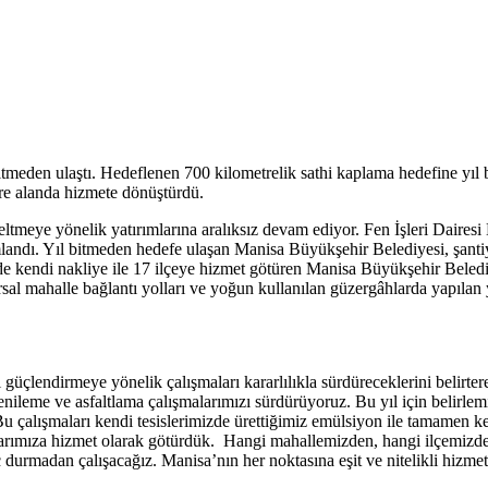
itmeden ulaştı. Hedeflenen 700 kilometrelik sathi kaplama hedefine yıl
are alanda hizmete dönüştürdü.
eltmeye yönelik yatırımlarına aralıksız devam ediyor. Fen İşleri Daire
ndı. Yıl bitmeden hedefe ulaşan Manisa Büyükşehir Belediyesi, şantiye
de kendi nakliye ile 17 ilçeye hizmet götüren Manisa Büyükşehir Belediy
sal mahalle bağlantı yolları ve yoğun kullanılan güzergâhlarda yapılan yo
çlendirmeye yönelik çalışmaları kararlılıkla sürdüreceklerini belirter
 yenileme ve asfaltlama çalışmalarımızı sürdürüyoruz. Bu yıl için belirl
çalışmaları kendi tesislerimizde ürettiğimiz emülsiyon ile tamamen kend
larımıza hizmet olarak götürdük. Hangi mahallemizden, hangi ilçemizden
 durmadan çalışacağız. Manisa’nın her noktasına eşit ve nitelikli hiz