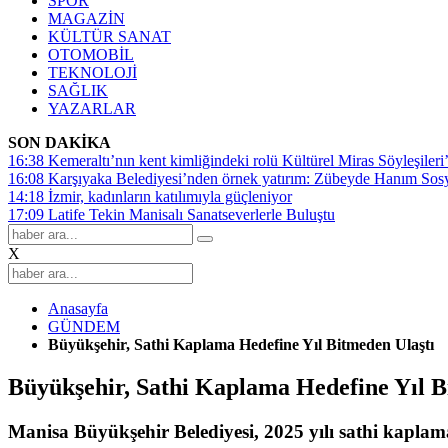
SPOR
MAGAZİN
KÜLTÜR SANAT
OTOMOBİL
TEKNOLOJİ
SAĞLIK
YAZARLAR
SON DAKİKA
16:38
Kemeraltı’nın kent kimliğindeki rolü Kültürel Miras Söyleşileri’
16:08
Karşıyaka Belediyesi’nden örnek yatırım: Zübeyde Hanım Sosyal
14:18
İzmir, kadınların katılımıyla güçleniyor
17:09
Latife Tekin Manisalı Sanatseverlerle Buluştu
X
Anasayfa
GÜNDEM
Büyükşehir, Sathi Kaplama Hedefine Yıl Bitmeden Ulaştı
Büyükşehir, Sathi Kaplama Hedefine Yıl B
Manisa Büyükşehir Belediyesi, 2025 yılı sathi kaplama