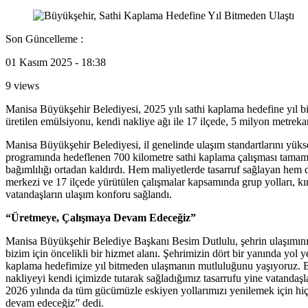
Son Güncelleme :
01 Kasım 2025 - 18:38
9 views
Manisa Büyükşehir Belediyesi, 2025 yılı sathi kaplama hedefine yıl b
üretilen emülsiyonu, kendi nakliye ağı ile 17 ilçede, 5 milyon metrek
Manisa Büyükşehir Belediyesi, il genelinde ulaşım standartlarını yüks
programında hedeflenen 700 kilometre sathi kaplama çalışması tamamla
bağımlılığı ortadan kaldırdı. Hem maliyetlerde tasarruf sağlayan hem 
merkezi ve 17 ilçede yürütülen çalışmalar kapsamında grup yolları, kır
vatandaşların ulaşım konforu sağlandı.
“Üretmeye, Çalışmaya Devam Edeceğiz”
Manisa Büyükşehir Belediye Başkanı Besim Dutlulu, şehrin ulaşımını gü
bizim için öncelikli bir hizmet alanı. Şehrimizin dört bir yanında yol
kaplama hedefimize yıl bitmeden ulaşmanın mutluluğunu yaşıyoruz. Bu 
nakliyeyi kendi içimizde tutarak sağladığımız tasarrufu yine vatandaş
2026 yılında da tüm gücümüzle eskiyen yollarımızı yenilemek için hiç
devam edeceğiz” dedi.