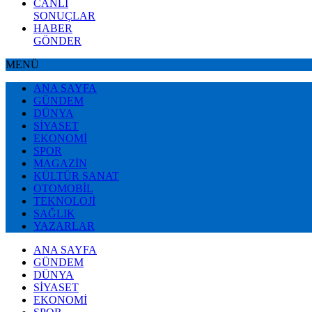
CANLI
SONUÇLAR
HABER
GÖNDER
MENÜ
ANA SAYFA
GÜNDEM
DÜNYA
SİYASET
EKONOMİ
SPOR
MAGAZİN
KÜLTÜR SANAT
OTOMOBİL
TEKNOLOJİ
SAĞLIK
YAZARLAR
ANA SAYFA
GÜNDEM
DÜNYA
SİYASET
EKONOMİ