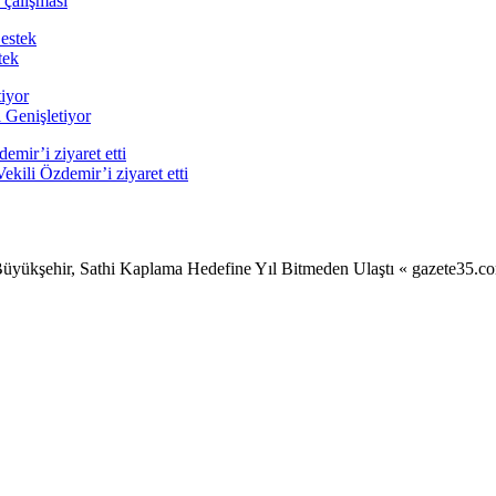
 çalışması
tek
 Genişletiyor
ili Özdemir’i ziyaret etti