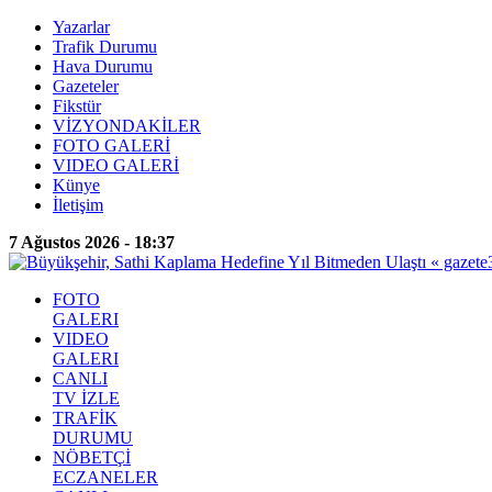
Yazarlar
Trafik Durumu
Hava Durumu
Gazeteler
Fikstür
VİZYONDAKİLER
FOTO GALERİ
VIDEO GALERİ
Künye
İletişim
7 Ağustos 2026 - 18:37
FOTO
GALERI
VIDEO
GALERI
CANLI
TV İZLE
TRAFİK
DURUMU
NÖBETÇİ
ECZANELER