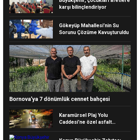
Büyükşehir, çocukları afetlere
karşı bilinçlendiriyor
Gökeyüp Mahallesi’nin Su
Sorunu Çözüme Kavuşturuldu
Bornova’ya 7 dönümlük cennet bahçesi
Karamürsel Plaj Yolu
Caddesi’ne özel asfalt
dokunuşu