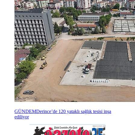
GÜNDEM
Derince’de 120 yataklı sağlık tesisi inşa
ediliyor