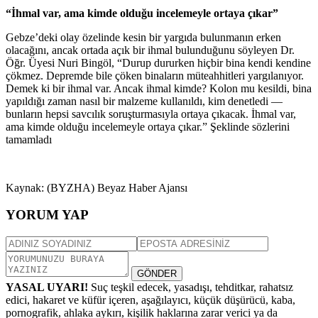
“İhmal var, ama kimde olduğu incelemeyle ortaya çıkar”
Gebze’deki olay özelinde kesin bir yargıda bulunmanın erken
olacağını, ancak ortada açık bir ihmal bulunduğunu söyleyen Dr.
Öğr. Üyesi Nuri Bingöl, “Durup dururken hiçbir bina kendi kendine
çökmez. Depremde bile çöken binaların müteahhitleri yargılanıyor.
Demek ki bir ihmal var. Ancak ihmal kimde? Kolon mu kesildi, bina
yapıldığı zaman nasıl bir malzeme kullanıldı, kim denetledi —
bunların hepsi savcılık soruşturmasıyla ortaya çıkacak. İhmal var,
ama kimde olduğu incelemeyle ortaya çıkar.” Şeklinde sözlerini
tamamladı
Kaynak: (BYZHA) Beyaz Haber Ajansı
YORUM YAP
GÖNDER
YASAL UYARI!
Suç teşkil edecek, yasadışı, tehditkar, rahatsız
edici, hakaret ve küfür içeren, aşağılayıcı, küçük düşürücü, kaba,
pornografik, ahlaka aykırı, kişilik haklarına zarar verici ya da