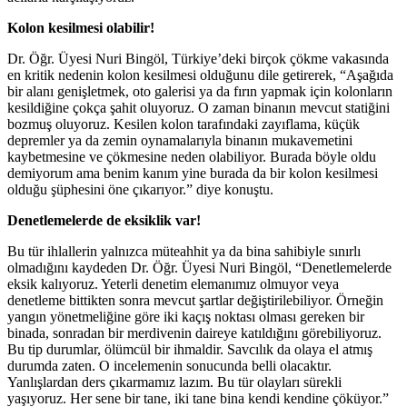
Kolon kesilmesi olabilir!
Dr. Öğr. Üyesi Nuri Bingöl, Türkiye’deki birçok çökme vakasında
en kritik nedenin kolon kesilmesi olduğunu dile getirerek, “Aşağıda
bir alanı genişletmek, oto galerisi ya da fırın yapmak için kolonların
kesildiğine çokça şahit oluyoruz. O zaman binanın mevcut statiğini
bozmuş oluyoruz. Kesilen kolon tarafındaki zayıflama, küçük
depremler ya da zemin oynamalarıyla binanın mukavemetini
kaybetmesine ve çökmesine neden olabiliyor. Burada böyle oldu
demiyorum ama benim kanım yine burada da bir kolon kesilmesi
olduğu şüphesini öne çıkarıyor.” diye konuştu.
Denetlemelerde de eksiklik var!
Bu tür ihlallerin yalnızca müteahhit ya da bina sahibiyle sınırlı
olmadığını kaydeden Dr. Öğr. Üyesi Nuri Bingöl, “Denetlemelerde
eksik kalıyoruz. Yeterli denetim elemanımız olmuyor veya
denetleme bittikten sonra mevcut şartlar değiştirilebiliyor. Örneğin
yangın yönetmeliğine göre iki kaçış noktası olması gereken bir
binada, sonradan bir merdivenin daireye katıldığını görebiliyoruz.
Bu tip durumlar, ölümcül bir ihmaldir. Savcılık da olaya el atmış
durumda zaten. O incelemenin sonucunda belli olacaktır.
Yanlışlardan ders çıkarmamız lazım. Bu tür olayları sürekli
yaşıyoruz. Her sene bir tane, iki tane bina kendi kendine çöküyor.”