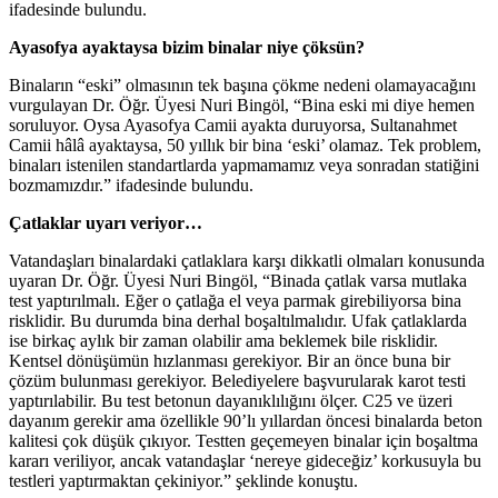
ifadesinde bulundu.
Ayasofya ayaktaysa bizim binalar niye çöksün?
Binaların “eski” olmasının tek başına çökme nedeni olamayacağını
vurgulayan Dr. Öğr. Üyesi Nuri Bingöl, “Bina eski mi diye hemen
soruluyor. Oysa Ayasofya Camii ayakta duruyorsa, Sultanahmet
Camii hâlâ ayaktaysa, 50 yıllık bir bina ‘eski’ olamaz. Tek problem,
binaları istenilen standartlarda yapmamamız veya sonradan statiğini
bozmamızdır.” ifadesinde bulundu.
Çatlaklar uyarı veriyor…
Vatandaşları binalardaki çatlaklara karşı dikkatli olmaları konusunda
uyaran Dr. Öğr. Üyesi Nuri Bingöl, “Binada çatlak varsa mutlaka
test yaptırılmalı. Eğer o çatlağa el veya parmak girebiliyorsa bina
risklidir. Bu durumda bina derhal boşaltılmalıdır. Ufak çatlaklarda
ise birkaç aylık bir zaman olabilir ama beklemek bile risklidir.
Kentsel dönüşümün hızlanması gerekiyor. Bir an önce buna bir
çözüm bulunması gerekiyor. Belediyelere başvurularak karot testi
yaptırılabilir. Bu test betonun dayanıklılığını ölçer. C25 ve üzeri
dayanım gerekir ama özellikle 90’lı yıllardan öncesi binalarda beton
kalitesi çok düşük çıkıyor. Testten geçemeyen binalar için boşaltma
kararı veriliyor, ancak vatandaşlar ‘nereye gideceğiz’ korkusuyla bu
testleri yaptırmaktan çekiniyor.” şeklinde konuştu.