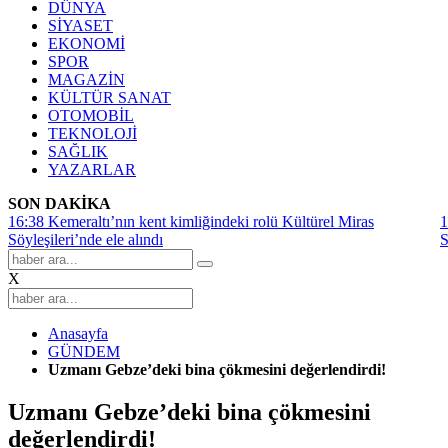
DÜNYA
SİYASET
EKONOMİ
SPOR
MAGAZİN
KÜLTÜR SANAT
OTOMOBİL
TEKNOLOJİ
SAĞLIK
YAZARLAR
SON DAKİKA
16:38
Kemeraltı’nın kent kimliğindeki rolü Kültürel Miras
1
Söyleşileri’nde ele alındı
S
X
Anasayfa
GÜNDEM
Uzmanı Gebze’deki bina çökmesini değerlendirdi!
Uzmanı Gebze’deki bina çökmesini
değerlendirdi!