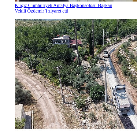
Kırgız Cumhuriyeti Antalya Başkonsolosu Başkan
Vekili Özdemir’i ziyaret etti