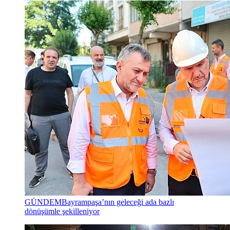
GÜNDEM
Bayrampaşa’nın geleceği ada bazlı
dönüşümle şekilleniyor