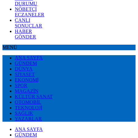
DURUMU
NÖBETÇİ
ECZANELER
CANLI
SONUÇLAR
HABER
GÖNDER
MENÜ
ANA SAYFA
GÜNDEM
DÜNYA
SİYASET
EKONOMİ
SPOR
MAGAZİN
KÜLTÜR SANAT
OTOMOBİL
TEKNOLOJİ
SAĞLIK
YAZARLAR
ANA SAYFA
GÜNDEM