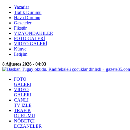
Yazarlar
Trafik Durumu
Hava Durumu
Gazeteler
Fikstür
VİZYONDAKİLER
FOTO GALERİ
VIDEO GALERİ
Künye
İletişim
8 Ağustos 2026 - 04:03
FOTO
GALERI
VIDEO
GALERI
CANLI
TV İZLE
TRAFİK
DURUMU
NÖBETÇİ
ECZANELER