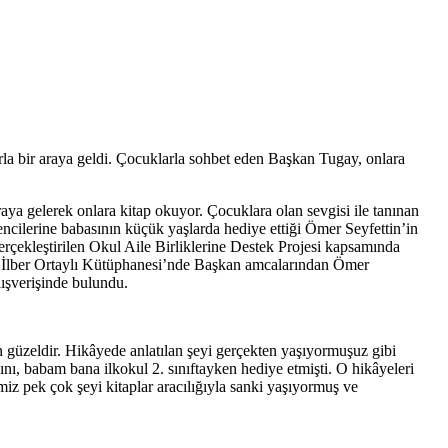
la bir araya geldi. Çocuklarla sohbet eden Başkan Tugay, onlara
aya gelerek onlara kitap okuyor. Çocuklara olan sevgisi ile tanınan
cilerine babasının küçük yaşlarda hediye ettiği Ömer Seyfettin’in
çekleştirilen Okul Aile Birliklerine Destek Projesi kapsamında
dan İlber Ortaylı Kütüphanesi’nde Başkan amcalarından Ömer
lışverişinde bulundu.
 güzeldir. Hikâyede anlatılan şeyi gerçekten yaşıyormuşuz gibi
nı, babam bana ilkokul 2. sınıftayken hediye etmişti. O hikâyeleri
z pek çok şeyi kitaplar aracılığıyla sanki yaşıyormuş ve