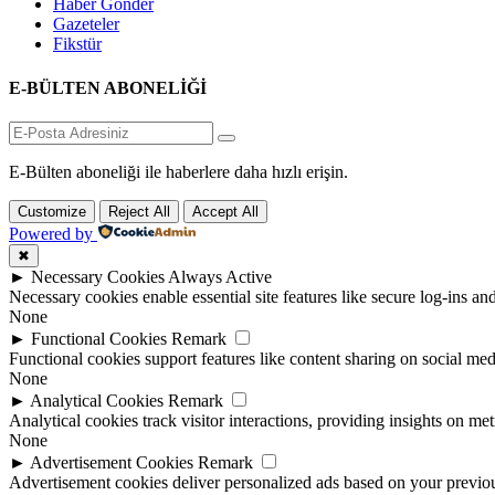
Haber Gönder
Gazeteler
Fikstür
E-BÜLTEN ABONELİĞİ
E-Bülten aboneliği ile haberlere daha hızlı erişin.
Customize
Reject All
Accept All
Powered by
✖
►
Necessary Cookies
Always Active
Necessary cookies enable essential site features like secure log-ins a
None
►
Functional Cookies
Remark
Functional cookies support features like content sharing on social medi
None
►
Analytical Cookies
Remark
Analytical cookies track visitor interactions, providing insights on metr
None
►
Advertisement Cookies
Remark
Advertisement cookies deliver personalized ads based on your previous