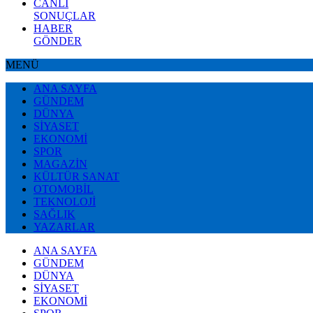
CANLI
SONUÇLAR
HABER
GÖNDER
MENÜ
ANA SAYFA
GÜNDEM
DÜNYA
SİYASET
EKONOMİ
SPOR
MAGAZİN
KÜLTÜR SANAT
OTOMOBİL
TEKNOLOJİ
SAĞLIK
YAZARLAR
ANA SAYFA
GÜNDEM
DÜNYA
SİYASET
EKONOMİ