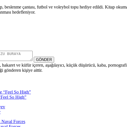
, beslenme çantası, futbol ve voleybol topu hediye edildi. Kitap okuma et
lanması hedefleniyor.
GÖNDER
i, hakaret ve küfür içeren, aşağılayıcı, küçük düşürücü, kaba, pornografik,
i gönderen kişiye aittir.
“Feel So High”
v
aval Forces