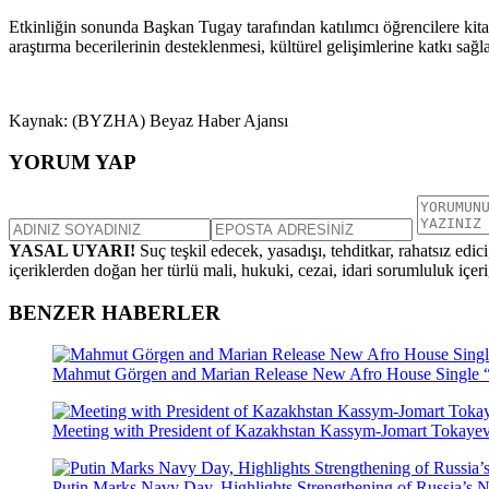
Etkinliğin sonunda Başkan Tugay tarafından katılımcı öğrencilere kitap
araştırma becerilerinin desteklenmesi, kültürel gelişimlerine katkı sağ
Kaynak: (BYZHA) Beyaz Haber Ajansı
YORUM YAP
YASAL UYARI!
Suç teşkil edecek, yasadışı, tehditkar, rahatsız edic
içeriklerden doğan her türlü mali, hukuki, cezai, idari sorumluluk içeriğ
BENZER HABERLER
Mahmut Görgen and Marian Release New Afro House Single 
Meeting with President of Kazakhstan Kassym-Jomart Tokaye
Putin Marks Navy Day, Highlights Strengthening of Russia’s N