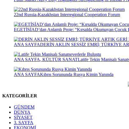
22nd Russia-Kazakhstan Interregional Cooperation Forum
EGETİSİAD’dan Anlamlı Proje: “Kırsalda Okumayan Çocuk 
ANA SAYFA
DERİN AKLIN SESSİZ EMRİ; TÜRKİYE 
ANA SAYFA, KÜLTÜR SANAT
Latife Tekin Manisalı Sanat
ANA SAYFA
Kıbrıs Sorununda Rusya Kimin Yanında
KATEGORİLER
GÜNDEM
DÜNYA
SİYASET
3. SAYFA
EKONOMİ