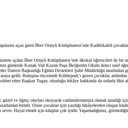
ılarını açan giren İlber Ortaylı Kütüphanesi’nde Kadifekaleli çocuklar
ete açılan İlber Ortaylı Kütüphanesi’nde ilkokul öğrencileri ile bir ar
miz günlerde Konak Vali Kazım Paşa İlköğretim Okulu ikinci sınıf öğren
er Dairesi Başkanlığı Eğitim Destekleri Şube Müdürlüğü tarafından ger
e bir araya geldi. Buluşma öncesinde Kültürpark’ı gezen çocuklar, ardın
a sohbet eden Başkan Tugay, okuduğu hikâye hakkında da onlarla fikir a
üzel ve ilginç olayları okuyarak canlandırmamıza olanak tanıdığı için
arlardan biridir. Onun çocuklar için yazdığı hikâyelerden oluşan kitabı
ever. Hayal etmek için kitaplar çok iyidir. Yaşamadığımız, görmediğimi