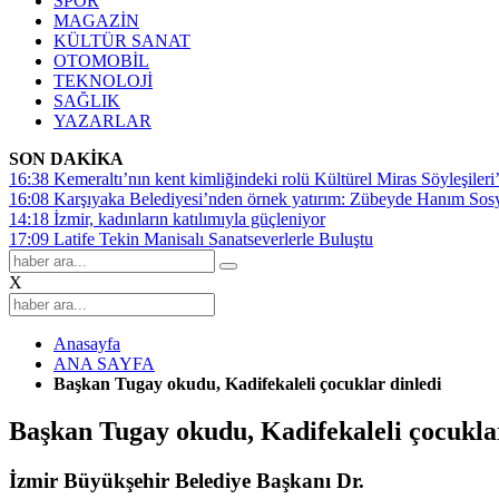
SPOR
MAGAZİN
KÜLTÜR SANAT
OTOMOBİL
TEKNOLOJİ
SAĞLIK
YAZARLAR
SON DAKİKA
16:38
Kemeraltı’nın kent kimliğindeki rolü Kültürel Miras Söyleşileri’
16:08
Karşıyaka Belediyesi’nden örnek yatırım: Zübeyde Hanım Sosyal
14:18
İzmir, kadınların katılımıyla güçleniyor
17:09
Latife Tekin Manisalı Sanatseverlerle Buluştu
X
Anasayfa
ANA SAYFA
Başkan Tugay okudu, Kadifekaleli çocuklar dinledi
Başkan Tugay okudu, Kadifekaleli çocukla
İzmir Büyükşehir Belediye Başkanı Dr.