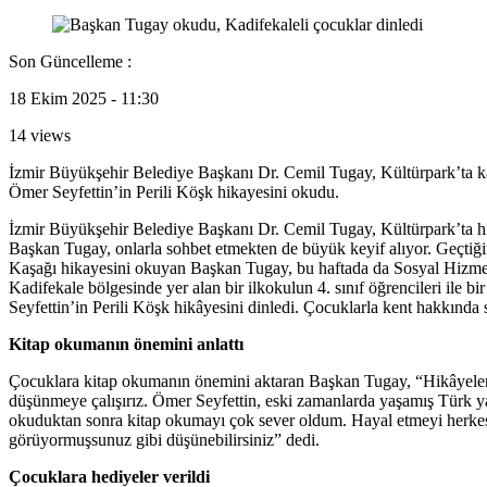
Son Güncelleme :
18 Ekim 2025 - 11:30
14 views
İzmir Büyükşehir Belediye Başkanı Dr. Cemil Tugay, Kültürpark’ta kap
Ömer Seyfettin’in Perili Köşk hikayesini okudu.
İzmir Büyükşehir Belediye Başkanı Dr. Cemil Tugay, Kültürpark’ta hizm
Başkan Tugay, onlarla sohbet etmekten de büyük keyif alıyor. Geçtiği
Kaşağı hikayesini okuyan Başkan Tugay, bu haftada da Sosyal Hizmetl
Kadifekale bölgesinde yer alan bir ilkokulun 4. sınıf öğrencileri il
Seyfettin’in Perili Köşk hikâyesini dinledi. Çocuklarla kent hakkınd
Kitap okumanın önemini anlattı
Çocuklara kitap okumanın önemini aktaran Başkan Tugay, “Hikâyeler, g
düşünmeye çalışırız. Ömer Seyfettin, eski zamanlarda yaşamış Türk yaz
okuduktan sonra kitap okumayı çok sever oldum. Hayal etmeyi herkes s
görüyormuşsunuz gibi düşünebilirsiniz” dedi.
Çocuklara hediyeler verildi