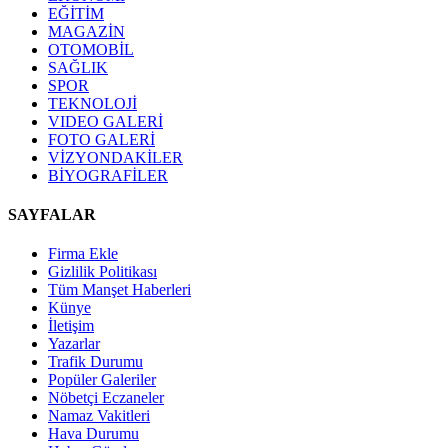
EĞİTİM
MAGAZİN
OTOMOBİL
SAĞLIK
SPOR
TEKNOLOJİ
VIDEO GALERİ
FOTO GALERİ
VİZYONDAKİLER
BİYOGRAFİLER
SAYFALAR
Firma Ekle
Gizlilik Politikası
Tüm Manşet Haberleri
Künye
İletişim
Yazarlar
Trafik Durumu
Popüler Galeriler
Nöbetçi Eczaneler
Namaz Vakitleri
Hava Durumu