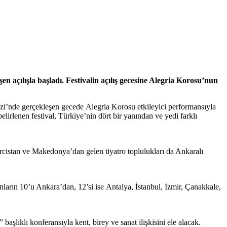
n açılışla başladı. Festivalin açılış gecesine Alegria Korosu’nun
kezi’nde gerçekleşen gecede Alegria Korosu etkileyici performansıyla
irlenen festival, Türkiye’nin dört bir yanından ve yedi farklı
ürcistan ve Makedonya’dan gelen tiyatro toplulukları da Ankaralı
unların 10’u Ankara’dan, 12’si ise Antalya, İstanbul, İzmir, Çanakkale,
şlıklı konferansıyla kent, birey ve sanat ilişkisini ele alacak.