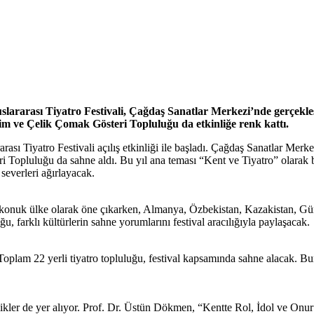
slararası Tiyatro Festivali, Çağdaş Sanatlar Merkezi’nde gerçekleşe
m ve Çelik Çomak Gösteri Topluluğu da etkinliğe renk kattı.
rası Tiyatro Festivali açılış etkinliği ile başladı. Çağdaş Sanatlar Mer
 Topluluğu da sahne aldı. Bu yıl ana teması “Kent ve Tiyatro” olarak bel
 severleri ağırlayacak.
İran konuk ülke olarak öne çıkarken, Almanya, Özbekistan, Kazakistan, G
u, farklı kültürlerin sahne yorumlarını festival aracılığıyla paylaşacak.
. Toplam 22 yerli tiyatro topluluğu, festival kapsamında sahne alacak. B
kler de yer alıyor. Prof. Dr. Üstün Dökmen, “Kentte Rol, İdol ve Onur” ba