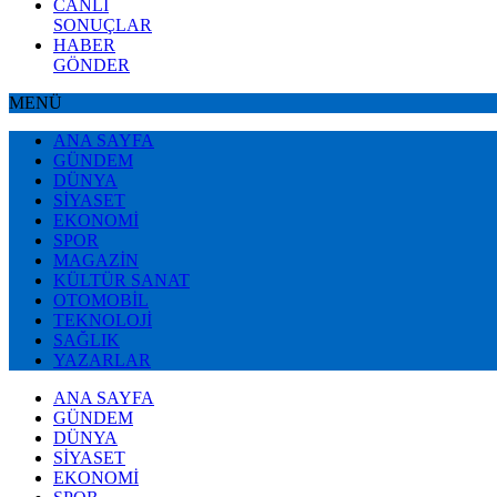
CANLI
SONUÇLAR
HABER
GÖNDER
MENÜ
ANA SAYFA
GÜNDEM
DÜNYA
SİYASET
EKONOMİ
SPOR
MAGAZİN
KÜLTÜR SANAT
OTOMOBİL
TEKNOLOJİ
SAĞLIK
YAZARLAR
ANA SAYFA
GÜNDEM
DÜNYA
SİYASET
EKONOMİ