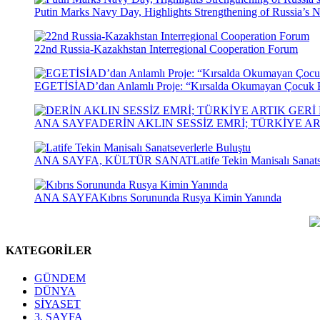
Putin Marks Navy Day, Highlights Strengthening of Russia’s N
22nd Russia-Kazakhstan Interregional Cooperation Forum
EGETİSİAD’dan Anlamlı Proje: “Kırsalda Okumayan Çocuk 
ANA SAYFA
DERİN AKLIN SESSİZ EMRİ; TÜRKİYE 
ANA SAYFA, KÜLTÜR SANAT
Latife Tekin Manisalı Sanat
ANA SAYFA
Kıbrıs Sorununda Rusya Kimin Yanında
KATEGORİLER
GÜNDEM
DÜNYA
SİYASET
3. SAYFA