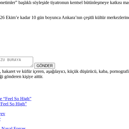
mler” başlıklı söyleşide tiyatronun kentsel bütünleşmeye katkısı masaya
 26 Ekim’e kadar 10 gün boyunca Ankara’nın çeşitli kültür merkezlerind
GÖNDER
i, hakaret ve küfür içeren, aşağılayıcı, küçük düşürücü, kaba, pornografik,
i gönderen kişiye aittir.
“Feel So High”
v