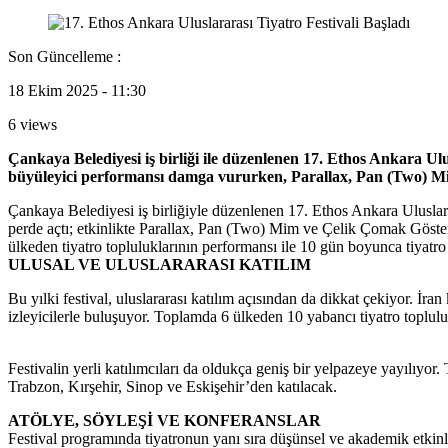
Son Güncelleme :
18 Ekim 2025 - 11:30
6 views
Çankaya Belediyesi iş birliği ile düzenlenen 17. Ethos Ankara Ulu
büyüleyici performansı damga vururken, Parallax, Pan (Two) Mi
Çankaya Belediyesi iş birliğiyle düzenlenen 17. Ethos Ankara Uluslara
perde açtı; etkinlikte Parallax, Pan (Two) Mim ve Çelik Çomak Gösteri
ülkeden tiyatro topluluklarının performansı ile 10 gün boyunca tiyatro
ULUSAL VE ULUSLARARASI KATILIM
Bu yılki festival, uluslararası katılım açısından da dikkat çekiyor. 
izleyicilerle buluşuyor. Toplamda 6 ülkeden 10 yabancı tiyatro topluluğ
Festivalin yerli katılımcıları da oldukça geniş bir yelpazeye yayılıyor
Trabzon, Kırşehir, Sinop ve Eskişehir’den katılacak.
ATÖLYE, SÖYLEŞİ VE KONFERANSLAR
Festival programında tiyatronun yanı sıra düşünsel ve akademik etkinli