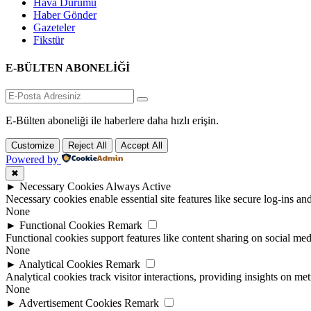
Hava Durumu
Haber Gönder
Gazeteler
Fikstür
E-BÜLTEN ABONELİĞİ
E-Bülten aboneliği ile haberlere daha hızlı erişin.
Customize
Reject All
Accept All
Powered by
✖
►
Necessary Cookies
Always Active
Necessary cookies enable essential site features like secure log-ins a
None
►
Functional Cookies
Remark
Functional cookies support features like content sharing on social medi
None
►
Analytical Cookies
Remark
Analytical cookies track visitor interactions, providing insights on metr
None
►
Advertisement Cookies
Remark