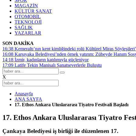
SPOR
MAGAZİN
KÜLTÜR SANAT
OTOMOBİL
TEKNOLOJİ
SAĞLIK
YAZARLAR
SON DAKİKA
16:38
Kemeraltı’nın kent kimliğindeki rolü Kültürel Miras Söyleşileri’
16:08
Karşıyaka Belediyesi’nden örnek yatırım: Zübeyde Hanım Sosyal
14:18
İzmir, kadınların katılımıyla güçleniyor
17:09
Latife Tekin Manisalı Sanatseverlerle Buluştu
X
Anasayfa
ANA SAYFA
17. Ethos Ankara Uluslararası Tiyatro Festivali Başladı
17. Ethos Ankara Uluslararası Tiyatro Fest
Çankaya Belediyesi iş birliği ile düzenlenen 17.