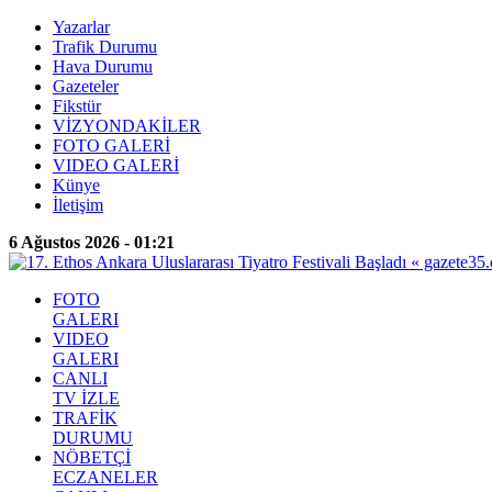
Yazarlar
Trafik Durumu
Hava Durumu
Gazeteler
Fikstür
VİZYONDAKİLER
FOTO GALERİ
VIDEO GALERİ
Künye
İletişim
6 Ağustos 2026 - 01:21
FOTO
GALERI
VIDEO
GALERI
CANLI
TV İZLE
TRAFİK
DURUMU
NÖBETÇİ
ECZANELER