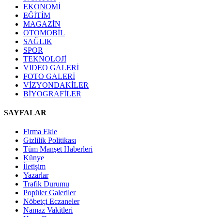
EKONOMİ
EĞİTİM
MAGAZİN
OTOMOBİL
SAĞLIK
SPOR
TEKNOLOJİ
VIDEO GALERİ
FOTO GALERİ
VİZYONDAKİLER
BİYOGRAFİLER
SAYFALAR
Firma Ekle
Gizlilik Politikası
Tüm Manşet Haberleri
Künye
İletişim
Yazarlar
Trafik Durumu
Popüler Galeriler
Nöbetçi Eczaneler
Namaz Vakitleri