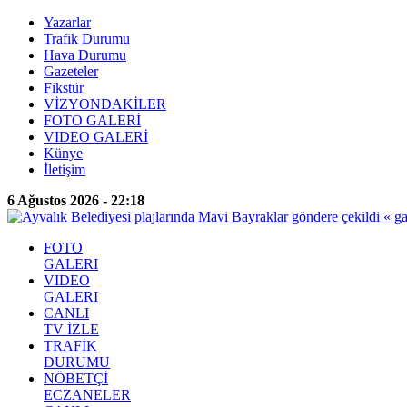
Yazarlar
Trafik Durumu
Hava Durumu
Gazeteler
Fikstür
VİZYONDAKİLER
FOTO GALERİ
VIDEO GALERİ
Künye
İletişim
6 Ağustos 2026 - 22:18
FOTO
GALERI
VIDEO
GALERI
CANLI
TV İZLE
TRAFİK
DURUMU
NÖBETÇİ
ECZANELER