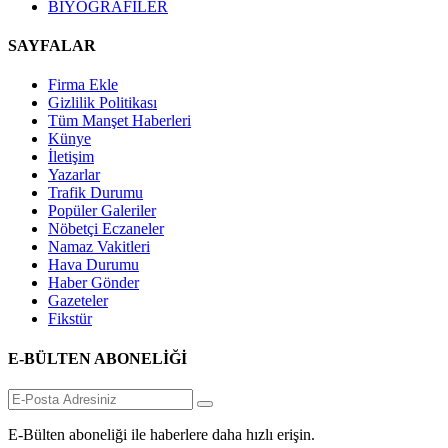
BİYOGRAFİLER
SAYFALAR
Firma Ekle
Gizlilik Politikası
Tüm Manşet Haberleri
Künye
İletişim
Yazarlar
Trafik Durumu
Popüler Galeriler
Nöbetçi Eczaneler
Namaz Vakitleri
Hava Durumu
Haber Gönder
Gazeteler
Fikstür
E-BÜLTEN ABONELİĞİ
E-Bülten aboneliği ile haberlere daha hızlı erişin.