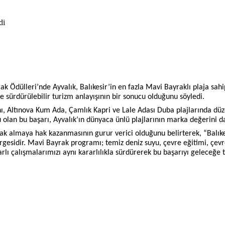
k Ödülleri’nde Ayvalık, Balıkesir’in en fazla Mavi Bayraklı plaja sahi
e sürdürülebilir turizm anlayışının bir sonucu olduğunu söyledi.
anı, Altınova Kum Ada, Çamlık Kapri ve Lale Adası Duba plajlarında d
u olan bu başarı, Ayvalık’ın dünyaca ünlü plajlarının marka değerini d
ak almaya hak kazanmasının gurur verici olduğunu belirterek, “Balıkesi
gesidir. Mavi Bayrak programı; temiz deniz suyu, çevre eğitimi, çevre 
rlı çalışmalarımızı aynı kararlılıkla sürdürerek bu başarıyı geleceğ