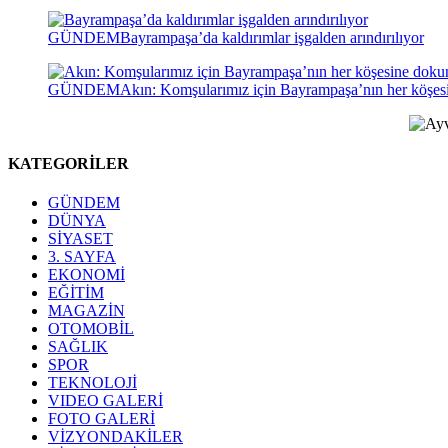
GÜNDEM
Bayrampaşa’da kaldırımlar işgalden arındırılıyor
GÜNDEM
Akın: Komşularımız için Bayrampaşa’nın her köşe
KATEGORİLER
GÜNDEM
DÜNYA
SİYASET
3. SAYFA
EKONOMİ
EĞİTİM
MAGAZİN
OTOMOBİL
SAĞLIK
SPOR
TEKNOLOJİ
VIDEO GALERİ
FOTO GALERİ
VİZYONDAKİLER