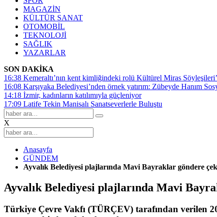
SPOR
MAGAZİN
KÜLTÜR SANAT
OTOMOBİL
TEKNOLOJİ
SAĞLIK
YAZARLAR
SON DAKİKA
16:38
Kemeraltı’nın kent kimliğindeki rolü Kültürel Miras Söyleşileri’
16:08
Karşıyaka Belediyesi’nden örnek yatırım: Zübeyde Hanım Sosyal
14:18
İzmir, kadınların katılımıyla güçleniyor
17:09
Latife Tekin Manisalı Sanatseverlerle Buluştu
X
Anasayfa
GÜNDEM
Ayvalık Belediyesi plajlarında Mavi Bayraklar göndere çek
Ayvalık Belediyesi plajlarında Mavi Bayra
Türkiye Çevre Vakfı (TÜRÇEV) tarafından verilen 2026