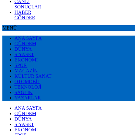
CANLI
SONUÇLAR
HABER
GÖNDER
MENÜ
ANA SAYFA
GÜNDEM
DÜNYA
SİYASET
EKONOMİ
SPOR
MAGAZİN
KÜLTÜR SANAT
OTOMOBİL
TEKNOLOJİ
SAĞLIK
YAZARLAR
ANA SAYFA
GÜNDEM
DÜNYA
SİYASET
EKONOMİ