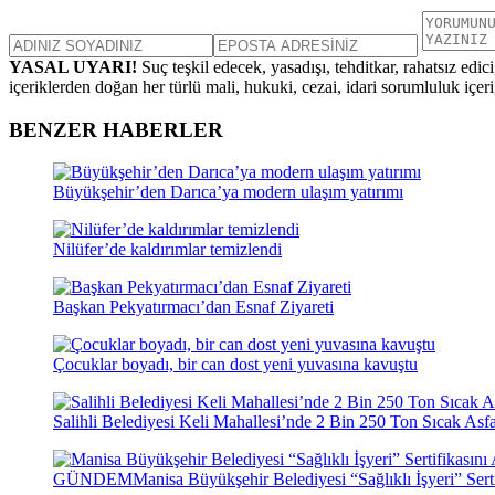
YASAL UYARI!
Suç teşkil edecek, yasadışı, tehditkar, rahatsız edic
içeriklerden doğan her türlü mali, hukuki, cezai, idari sorumluluk içeriğ
BENZER HABERLER
Büyükşehir’den Darıca’ya modern ulaşım yatırımı
Nilüfer’de kaldırımlar temizlendi
Başkan Pekyatırmacı’dan Esnaf Ziyareti
Çocuklar boyadı, bir can dost yeni yuvasına kavuştu
Salihli Belediyesi Keli Mahallesi’nde 2 Bin 250 Ton Sıcak Asf
GÜNDEM
Manisa Büyükşehir Belediyesi “Sağlıklı İşyeri” Serti