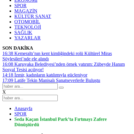
EKONOMİ
SPOR
MAGAZİN
KÜLTÜR SANAT
OTOMOBİL
TEKNOLOJİ
SAĞLIK
YAZARLAR
SON DAKİKA
16:38
Kemeraltı’nın kent kimliğindeki rolü Kültürel Miras
Söyleşileri’nde ele alındı
16:08
Karşıyaka Belediyesi’nden örnek yatırım: Zübeyde Hanım
Sosyal Tesisi açılıyor!
14:18
İzmir, kadınların katılımıyla güçleniyor
17:09
Latife Tekin Manisalı Sanatseverlerle Buluştu
X
Anasayfa
SPOR
Seda Kaçan İstanbul Park’ta Fırtınayı Zafere
Dönüştürdü