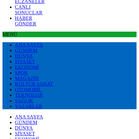
ECZANELER
CANLI
SONUÇLAR
HABER
GÖNDER
MENÜ
ANA SAYFA
GÜNDEM
DÜNYA
SİYASET
EKONOMİ
SPOR
MAGAZİN
KÜLTÜR SANAT
OTOMOBİL
TEKNOLOJİ
SAĞLIK
YAZARLAR
ANA SAYFA
GÜNDEM
DÜNYA
SİYASET