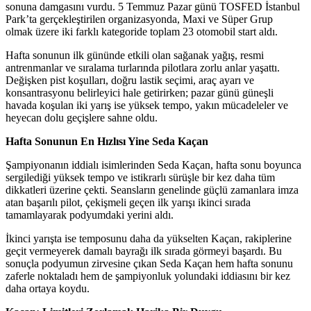
sonuna damgasını vurdu. 5 Temmuz Pazar günü TOSFED İstanbul
Park’ta gerçekleştirilen organizasyonda, Maxi ve Süper Grup
olmak üzere iki farklı kategoride toplam 23 otomobil start aldı.
Hafta sonunun ilk gününde etkili olan sağanak yağış, resmi
antrenmanlar ve sıralama turlarında pilotlara zorlu anlar yaşattı.
Değişken pist koşulları, doğru lastik seçimi, araç ayarı ve
konsantrasyonu belirleyici hale getirirken; pazar günü güneşli
havada koşulan iki yarış ise yüksek tempo, yakın mücadeleler ve
heyecan dolu geçişlere sahne oldu.
Hafta Sonunun En Hızlısı Yine Seda Kaçan
Şampiyonanın iddialı isimlerinden Seda Kaçan, hafta sonu boyunca
sergilediği yüksek tempo ve istikrarlı sürüşle bir kez daha tüm
dikkatleri üzerine çekti. Seansların genelinde güçlü zamanlara imza
atan başarılı pilot, çekişmeli geçen ilk yarışı ikinci sırada
tamamlayarak podyumdaki yerini aldı.
İkinci yarışta ise temposunu daha da yükselten Kaçan, rakiplerine
geçit vermeyerek damalı bayrağı ilk sırada görmeyi başardı. Bu
sonuçla podyumun zirvesine çıkan Seda Kaçan hem hafta sonunu
zaferle noktaladı hem de şampiyonluk yolundaki iddiasını bir kez
daha ortaya koydu.