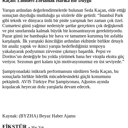
Kaçan: Limitleri Zorlamak Harika Bir Duygu
Yarışın ardından değerlendirmelerde bulunan Seda Kaçan, elde ettiği
sonuçtan duyduğu mutluluğu şu sözlerle dile getirdi: “İstanbul Park
gibi teknik ve dünyaca ünlü bir pistte yarışmak her zaman çok özel.
Cumartesi günü yağmur nedeniyle şartlar gerçekten çok değişkendi
ve pist sınırlarında kalmak büyük bir konsantrasyon gerektiriyordu.
Pazar günü ise bambaşka bir hava ve tamamen kurumuş bir asfaltla
karşılaştık. İlk yarıştaki ikinciliğin ardından ekibimle birlikte detaylı
bir analiz yaptık ve ikinci yarışta hedeflediğimiz tempoyu
yakalayarak podyumun zirvesine çıkmayı başardık. Pepsi ve
Doritos’un desteğiyle bu yolda yürümek bana her virajda ekstra güç
veriyor. Sezonun geri kalanı için motivasyonumuz en üst seviyede.”
Şampiyonadaki istikrarlı performansını sürdüren Seda Kaçan, bu
sonuçlarla birlikte liderlik mücadelesindeki güçlü konumunu
pekiştirdi. AVIS Türkiye Pist Şampiyonası, Ağustos ayında
koşulacak heyecan dolu yarışlarla devam edecek.
Kaynak: (BYZHA) Beyaz Haber Ajansı
FİKSTÜR -
Maç Yok