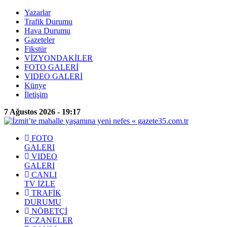
Yazarlar
Trafik Durumu
Hava Durumu
Gazeteler
Fikstür
VİZYONDAKİLER
FOTO GALERİ
VIDEO GALERİ
Künye
İletişim
7 Ağustos 2026 - 19:17
FOTO
GALERI
VIDEO
GALERI
CANLI
TV İZLE
TRAFİK
DURUMU
NÖBETÇİ
ECZANELER