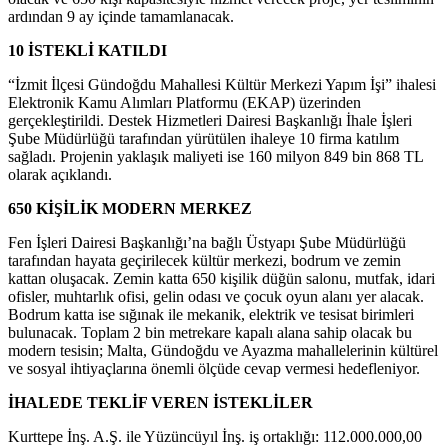
ardından 9 ay içinde tamamlanacak.
10 İSTEKLİ KATILDI
“İzmit İlçesi Gündoğdu Mahallesi Kültür Merkezi Yapım İşi” ihalesi
Elektronik Kamu Alımları Platformu (EKAP) üzerinden
gerçekleştirildi. Destek Hizmetleri Dairesi Başkanlığı İhale İşleri
Şube Müdürlüğü tarafından yürütülen ihaleye 10 firma katılım
sağladı. Projenin yaklaşık maliyeti ise 160 milyon 849 bin 868 TL
olarak açıklandı.
650 KİŞİLİK MODERN MERKEZ
Fen İşleri Dairesi Başkanlığı’na bağlı Üstyapı Şube Müdürlüğü
tarafından hayata geçirilecek kültür merkezi, bodrum ve zemin
kattan oluşacak. Zemin katta 650 kişilik düğün salonu, mutfak, idari
ofisler, muhtarlık ofisi, gelin odası ve çocuk oyun alanı yer alacak.
Bodrum katta ise sığınak ile mekanik, elektrik ve tesisat birimleri
bulunacak. Toplam 2 bin metrekare kapalı alana sahip olacak bu
modern tesisin; Malta, Gündoğdu ve Ayazma mahallelerinin kültürel
ve sosyal ihtiyaçlarına önemli ölçüde cevap vermesi hedefleniyor.
İHALEDE TEKLİF VEREN İSTEKLİLER
Kurttepe İnş. A.Ş. ile Yüzüncüyıl İnş. iş ortaklığı: 112.000.000,00