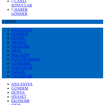
CANLI
SONUÇLAR
HABER
GÖNDER
MENÜ
ANA SAYFA
GÜNDEM
DÜNYA
SİYASET
EKONOMİ
SPOR
MAGAZİN
KÜLTÜR SANAT
OTOMOBİL
TEKNOLOJİ
SAĞLIK
YAZARLAR
ANA SAYFA
GÜNDEM
DÜNYA
SİYASET
EKONOMİ