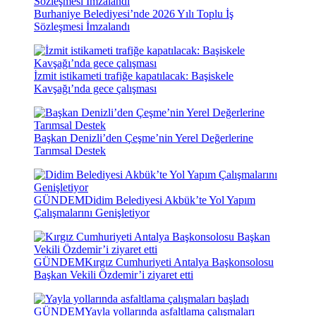
Burhaniye Belediyesi’nde 2026 Yılı Toplu İş
Sözleşmesi İmzalandı
İzmit istikameti trafiğe kapatılacak: Başiskele
Kavşağı’nda gece çalışması
Başkan Denizli’den Çeşme’nin Yerel Değerlerine
Tarımsal Destek
GÜNDEM
Didim Belediyesi Akbük’te Yol Yapım
Çalışmalarını Genişletiyor
GÜNDEM
Kırgız Cumhuriyeti Antalya Başkonsolosu
Başkan Vekili Özdemir’i ziyaret etti
GÜNDEM
Yayla yollarında asfaltlama çalışmaları