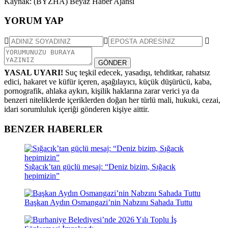
Kaynak: (BYZHA) Beyaz Haber Ajansı
YORUM YAP
GÖNDER
YASAL UYARI!
Suç teşkil edecek, yasadışı, tehditkar, rahatsız
edici, hakaret ve küfür içeren, aşağılayıcı, küçük düşürücü, kaba,
pornografik, ahlaka aykırı, kişilik haklarına zarar verici ya da
benzeri niteliklerde içeriklerden doğan her türlü mali, hukuki, cezai,
idari sorumluluk içeriği gönderen kişiye aittir.
BENZER HABERLER
Sığacık’tan güçlü mesaj: “Deniz bizim, Sığacık
hepimizin”
Başkan Aydın Osmangazi’nin Nabzını Sahada Tuttu