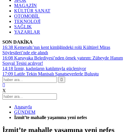
SPOR
MAGAZİN
KÜLTÜR SANAT
OTOMOBİL
TEKNOLOJİ
SAĞLIK
YAZARLAR
SON DAKİKA
16:38
Kemeraltı’nın kent kimliğindeki rolü Kültürel Miras
Söyleşileri’nde ele alındı
16:08
Karşıyaka Belediyesi’nden örnek yatırım: Zübeyde Hanım
Sosyal Tesisi açılıyor!
14:18
İzmir, kadınların katılımıyla güçleniyor
17:09
Latife Tekin Manisalı Sanatseverlerle Buluştu
X
Anasayfa
GÜNDEM
İzmit’te mahalle yaşamına yeni nefes
İzmit’te mahalle yaşamına yeni nefes