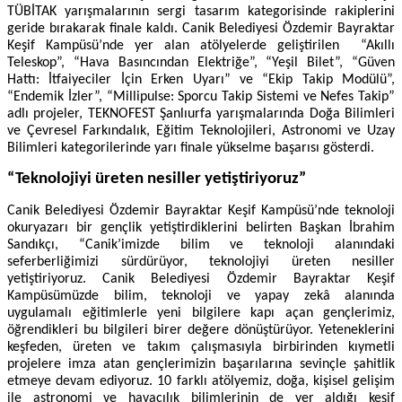
TÜBİTAK yarışmalarının sergi tasarım kategorisinde rakiplerini
geride bırakarak finale kaldı. Canik Belediyesi Özdemir Bayraktar
Keşif Kampüsü’nde yer alan atölyelerde geliştirilen “Akıllı
Teleskop”, “Hava Basıncından Elektriğe”, “Yeşil Bilet”, “Güven
Hattı: İtfaiyeciler İçin Erken Uyarı” ve “Ekip Takip Modülü”,
“Endemik İzler”, “Millipulse: Sporcu Takip Sistemi ve Nefes Takip”
adlı projeler, TEKNOFEST Şanlıurfa yarışmalarında Doğa Bilimleri
ve Çevresel Farkındalık, Eğitim Teknolojileri, Astronomi ve Uzay
Bilimleri kategorilerinde yarı finale yükselme başarısı gösterdi.
“Teknolojiyi üreten nesiller yetiştiriyoruz”
Canik Belediyesi Özdemir Bayraktar Keşif Kampüsü’nde teknoloji
okuryazarı bir gençlik yetiştirdiklerini belirten Başkan İbrahim
Sandıkçı, “Canik’imizde bilim ve teknoloji alanındaki
seferberliğimizi sürdürüyor, teknolojiyi üreten nesiller
yetiştiriyoruz. Canik Belediyesi Özdemir Bayraktar Keşif
Kampüsümüzde bilim, teknoloji ve yapay zekâ alanında
uygulamalı eğitimlerle yeni bilgilere kapı açan gençlerimiz,
öğrendikleri bu bilgileri birer değere dönüştürüyor. Yeteneklerini
keşfeden, üreten ve takım çalışmasıyla birbirinden kıymetli
projelere imza atan gençlerimizin başarılarına sevinçle şahitlik
etmeye devam ediyoruz. 10 farklı atölyemiz, doğa, kişisel gelişim
ile astronomi ve havacılık bilimlerinin de yer aldığı keşif