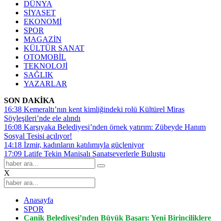
DÜNYA
SİYASET
EKONOMİ
SPOR
MAGAZİN
KÜLTÜR SANAT
OTOMOBİL
TEKNOLOJİ
SAĞLIK
YAZARLAR
SON DAKİKA
16:38
Kemeraltı’nın kent kimliğindeki rolü Kültürel Miras
Söyleşileri’nde ele alındı
16:08
Karşıyaka Belediyesi’nden örnek yatırım: Zübeyde Hanım
Sosyal Tesisi açılıyor!
14:18
İzmir, kadınların katılımıyla güçleniyor
17:09
Latife Tekin Manisalı Sanatseverlerle Buluştu
X
Anasayfa
SPOR
Canik Belediyesi’nden Büyük Başarı: Yeni Birinciliklere