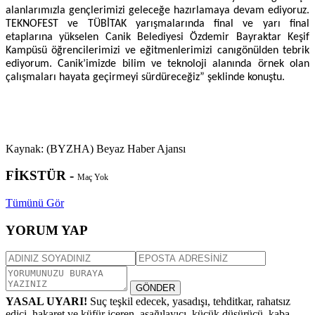
alanlarımızla gençlerimizi geleceğe hazırlamaya devam ediyoruz.
TEKNOFEST ve TÜBİTAK yarışmalarında final ve yarı final
etaplarına yükselen Canik Belediyesi Özdemir Bayraktar Keşif
Kampüsü öğrencilerimizi ve eğitmenlerimizi canıgönülden tebrik
ediyorum. Canik’imizde bilim ve teknoloji alanında örnek olan
çalışmaları hayata geçirmeyi sürdüreceğiz” şeklinde konuştu.
Kaynak: (BYZHA) Beyaz Haber Ajansı
FİKSTÜR -
Maç Yok
Tümünü Gör
YORUM YAP
GÖNDER
YASAL UYARI!
Suç teşkil edecek, yasadışı, tehditkar, rahatsız
edici, hakaret ve küfür içeren, aşağılayıcı, küçük düşürücü, kaba,