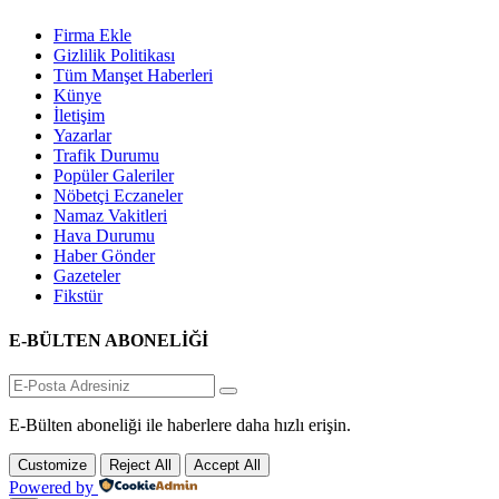
Firma Ekle
Gizlilik Politikası
Tüm Manşet Haberleri
Künye
İletişim
Yazarlar
Trafik Durumu
Popüler Galeriler
Nöbetçi Eczaneler
Namaz Vakitleri
Hava Durumu
Haber Gönder
Gazeteler
Fikstür
E-BÜLTEN ABONELİĞİ
E-Bülten aboneliği ile haberlere daha hızlı erişin.
Customize
Reject All
Accept All
Powered by