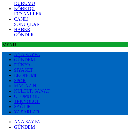
DURUMU
NÖBETÇİ
ECZANELER
CANLI
SONUÇLAR
HABER
GÖNDER
MENÜ
ANA SAYFA
GÜNDEM
DÜNYA
SİYASET
EKONOMİ
SPOR
MAGAZİN
KÜLTÜR SANAT
OTOMOBİL
TEKNOLOJİ
SAĞLIK
YAZARLAR
ANA SAYFA
GÜNDEM