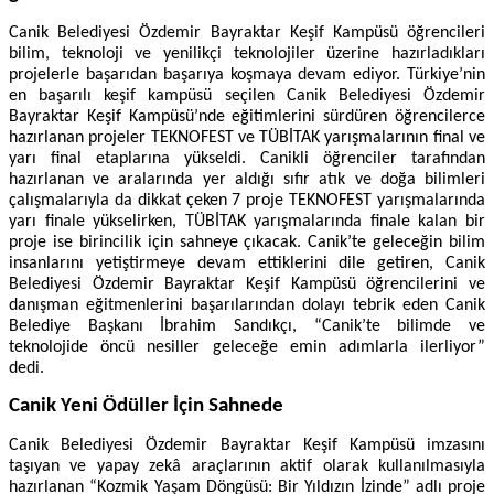
Canik Belediyesi Özdemir Bayraktar Keşif Kampüsü öğrencileri
bilim, teknoloji ve yenilikçi teknolojiler üzerine hazırladıkları
projelerle başarıdan başarıya koşmaya devam ediyor. Türkiye’nin
en başarılı keşif kampüsü seçilen Canik Belediyesi Özdemir
Bayraktar Keşif Kampüsü’nde eğitimlerini sürdüren öğrencilerce
hazırlanan projeler TEKNOFEST ve TÜBİTAK yarışmalarının final ve
yarı final etaplarına yükseldi. Canikli öğrenciler tarafından
hazırlanan ve aralarında yer aldığı sıfır atık ve doğa bilimleri
çalışmalarıyla da dikkat çeken 7 proje TEKNOFEST yarışmalarında
yarı finale yükselirken, TÜBİTAK yarışmalarında finale kalan bir
proje ise birincilik için sahneye çıkacak. Canik’te geleceğin bilim
insanlarını yetiştirmeye devam ettiklerini dile getiren, Canik
Belediyesi Özdemir Bayraktar Keşif Kampüsü öğrencilerini ve
danışman eğitmenlerini başarılarından dolayı tebrik eden Canik
Belediye Başkanı İbrahim Sandıkçı, “Canik’te bilimde ve
teknolojide öncü nesiller geleceğe emin adımlarla ilerliyor”
dedi.
Canik Yeni Ödüller İçin Sahnede
Canik Belediyesi Özdemir Bayraktar Keşif Kampüsü imzasını
taşıyan ve yapay zekâ araçlarının aktif olarak kullanılmasıyla
hazırlanan “Kozmik Yaşam Döngüsü: Bir Yıldızın İzinde” adlı proje