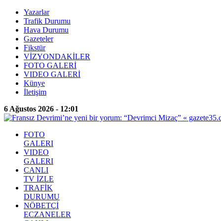
Yazarlar
Trafik Durumu
Hava Durumu
Gazeteler
Fikstür
VİZYONDAKİLER
FOTO GALERİ
VIDEO GALERİ
Künye
İletişim
6 Ağustos 2026 - 12:01
FOTO
GALERI
VIDEO
GALERI
CANLI
TV İZLE
TRAFİK
DURUMU
NÖBETÇİ
ECZANELER