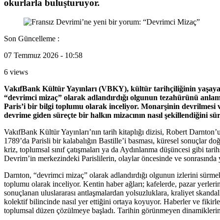
okurlarla buluşturuyor.
Son Güncelleme :
07 Temmuz 2026 - 10:58
6 views
VakıfBank Kültür Yayınları (VBKY), kültür tarihçiliğinin yaşa
“devrimci mizaç” olarak adlandırdığı olgunun tezahürünü anlamak i
Paris’i bir bilgi toplumu olarak inceliyor. Monarşinin devrilmesi
devrime giden süreçte bir halkın mizacının nasıl şekillendiğini s
VakıfBank Kültür Yayınları’nın tarih kitaplığı dizisi, Robert Darnto
1789’da Parisli bir kalabalığın Bastille’i basması, küresel sonuçlar d
kriz, toplumsal sınıf çatışmaları ya da Aydınlanma düşüncesi gibi tarih
Devrim’in merkezindeki Parislilerin, olaylar öncesinde ve sonrasında 
Darnton, “devrimci mizaç” olarak adlandırdığı olgunun izlerini sürmek içi
toplumu olarak inceliyor. Kentin haber ağları; kafelerde, pazar yerle
sonuçlanan uluslararası antlaşmalardan yolsuzluklara, kraliyet skandall
kolektif bilincinde nasıl yer ettiğini ortaya koyuyor. Haberler ve fikirl
toplumsal düzen çözülmeye başladı. Tarihin görünmeyen dinamiklerini 