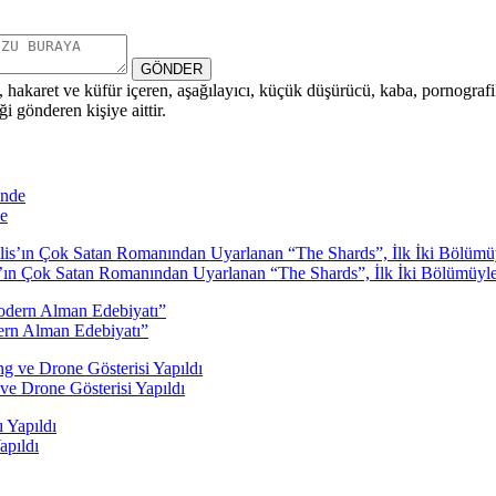
GÖNDER
i, hakaret ve küfür içeren, aşağılayıcı, küçük düşürücü, kaba, pornografik,
i gönderen kişiye aittir.
de
is’ın Çok Satan Romanından Uyarlanan “The Shards”, İlk İki Bölümüyl
dern Alman Edebiyatı”
ve Drone Gösterisi Yapıldı
apıldı