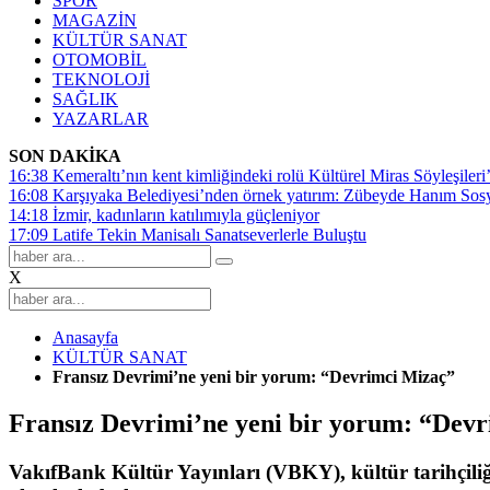
SPOR
MAGAZİN
KÜLTÜR SANAT
OTOMOBİL
TEKNOLOJİ
SAĞLIK
YAZARLAR
SON DAKİKA
16:38
Kemeraltı’nın kent kimliğindeki rolü Kültürel Miras Söyleşileri’
16:08
Karşıyaka Belediyesi’nden örnek yatırım: Zübeyde Hanım Sosyal
14:18
İzmir, kadınların katılımıyla güçleniyor
17:09
Latife Tekin Manisalı Sanatseverlerle Buluştu
X
Anasayfa
KÜLTÜR SANAT
Fransız Devrimi’ne yeni bir yorum: “Devrimci Mizaç”
Fransız Devrimi’ne yeni bir yorum: “Dev
VakıfBank Kültür Yayınları (VBKY), kültür tarihçili