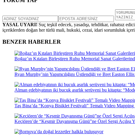
YORUM YAP
YASAL UYARI!
Suç teşkil edecek, yasadışı, tehditkar, rahatsız edic
içeriklerden doğan her türlü mali, hukuki, cezai, idari sorumluluk içeriğ
BENZER HABERLER
Boğaz’ın Kıtaları Birleştiren Ruhu Memorial Sanat Galerilerin
Ryan Murphy’nin Yapımcılığını Üstlendiği ve Bret Easton Ell
Alman edebiyatının iki buçuk asırlık serüveni bu kitapta: “Mo
Taş Bina’da “Konya Bisiklet Festivali” Temalı Video Mapping 
Keçiören’de “Keşmir Dayanışma Günü”ne Özel Sergi Açılışı Y