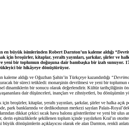
yan en büyük isimlerinden Robert Darnton’un kaleme aldığı
“Devri
çin broşürler, kitaplar, yeraltı yayınları, şarkılar, şiirler ve ha
 ve yeni bir toplumun doğuşuna dair bambaşka bir izah sunuyor. 174
ürükleyici bir hikâyeye dönüştürüyor.
n’un kaleme aldığı ve Oğuzhan Şahin’in Türkçeye kazandırdığı
“Devrimc
oğuracak bir süreci tetikledi: monarşinin devrilmesi ve yeni bir toplum
sel dinamiklerin bir sonucu olarak değerlendirir. Kültür tarihçiliğinin ö
yaşananlara dair düşünceleri, inançları ve zihniyetleri, bu dönüşümün y
n broşürler, kitaplar, yeraltı yayınları, şarkılar, şiirler ve halka açık p
rinde, park banklarında ve dedikodunun merkezi sayılan Palais-Royal’dek
arından dikkat çekici sıcak hava balonu gösterilerine ve yeni bir ulus an
er, derin eşitsizliklerle şekillenen toplum içinde yayılırken Kral’ın otor
büyük dönüşümlerin açıklayıcısı olarak ele alan Darnton, renkli anlatım