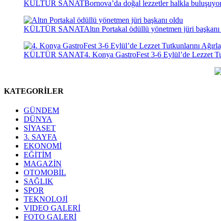
KÜLTÜR SANAT
Bornova’da doğal lezzetler halkla buluşuyo
KÜLTÜR SANAT
Altın Portakal ödüllü yönetmen jüri başkanı
KÜLTÜR SANAT
4. Konya GastroFest 3-6 Eylül’de Lezzet Tu
KATEGORİLER
GÜNDEM
DÜNYA
SİYASET
3. SAYFA
EKONOMİ
EĞİTİM
MAGAZİN
OTOMOBİL
SAĞLIK
SPOR
TEKNOLOJİ
VIDEO GALERİ
FOTO GALERİ