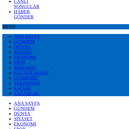
CANLI
SONUÇLAR
HABER
GÖNDER
MENÜ
ANA SAYFA
GÜNDEM
DÜNYA
SİYASET
EKONOMİ
SPOR
MAGAZİN
KÜLTÜR SANAT
OTOMOBİL
TEKNOLOJİ
SAĞLIK
YAZARLAR
ANA SAYFA
GÜNDEM
DÜNYA
SİYASET
EKONOMİ