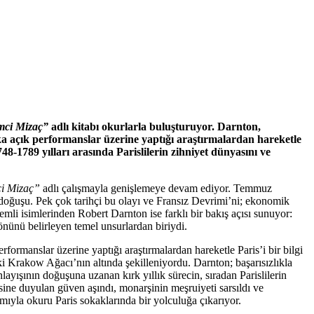
mci Mizaç”
adlı kitabı okurlarla buluşturuyor. Darnton,
lka açık performanslar üzerine yaptığı araştırmalardan hareketle
8-1789 yılları arasında Parislilerin zihniyet dünyasını ve
i Mizaç”
adlı çalışmayla genişlemeye devam ediyor. Temmuz
un doğuşu. Pek çok tarihçi bu olayı ve Fransız Devrimi’ni; ekonomik
nemli isimlerinden Robert Darnton ise farklı bir bakış açısı sunuyor:
önünü belirleyen temel unsurlardan biriydi.
erformanslar üzerine yaptığı araştırmalardan hareketle Paris’i bir bilgi
i Krakow Ağacı’nın altında şekilleniyordu. Darnton; başarısızlıkla
layışının doğuşuna uzanan kırk yıllık sürecin, sıradan Parislilerin
itesine duyulan güven aşındı, monarşinin meşruiyeti sarsıldı ve
ıyla okuru Paris sokaklarında bir yolculuğa çıkarıyor.