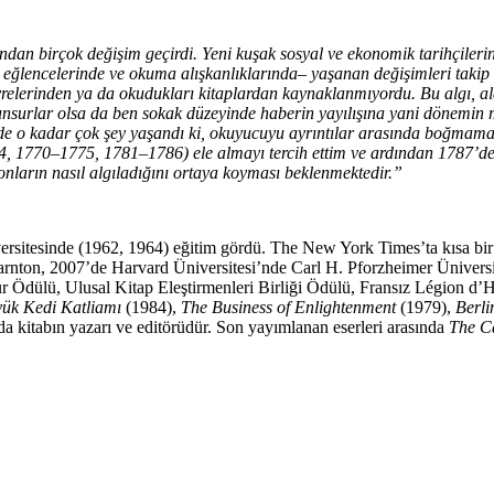
ndan birçok değişim geçirdi. Yeni kuşak sosyal ve ekonomik tarihçilerin
, eğlencelerinde ve okuma alışkanlıkların­da– yaşanan değişimleri takip
çevrelerinden ya da okudukları kitaplardan kaynaklanmıyordu. Bu algı, ald
unsurlar olsa da ben sokak düze­yinde haberin yayılışına yani dönemin med
nde o kadar çok şey yaşandı ki, okuyucuyu ay­rıntılar arasında boğmama
, 1770–1775, 1781–1786) ele almayı tercih ettim ve ardından 1787’den
i onların nasıl algıladığını ortaya koyması beklenmektedir.”
rsitesinde (1962, 1964) eğitim gördü. The New York Times’ta kısa bir 
arnton, 2007’de Harvard Üniversitesi’nde Carl H. Pforzheimer Ünivers
r Ödülü, Ulusal Kitap Eleştirmenleri Birliği Ödülü, Fransız Légion d’H
ük Kedi Katliamı
(1984),
The Business of Enlightenment
(1979),
Berli
a kitabın yazarı ve editörüdür. Son yayımlanan eserleri arasında
The C