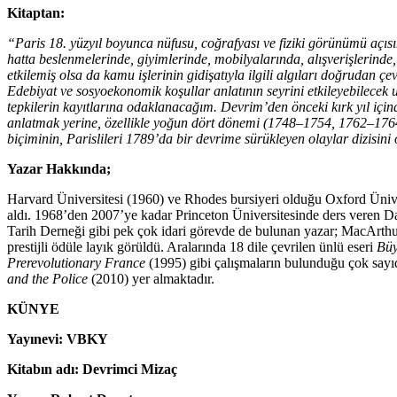
Kitaptan:
“Paris 18. yüzyıl boyunca nüfusu, coğrafyası ve fiziki görünümü açısı
hatta beslenmelerinde, giyim­lerinde, mobilyalarında, alışverişlerinde
etkilemiş olsa da kamu işlerinin gidişatıyla ilgili algıları doğrudan 
Edebiyat ve sosyoeko­nomik koşullar anlatının seyrini etkileyebilecek 
tepkilerin kayıtlarına odaklanacağım. Devrim’den önceki kırk yıl içi
anlatmak yerine, özellikle yoğun dört dönemi (1748–1754, 1762–1764
biçiminin, Parislileri 1789’da bir devrime sürük­leyen olaylar dizisin
Yazar Hakkında;
Harvard Üniversitesi (1960) ve Rhodes bursiyeri olduğu Oxford Ünive
aldı. 1968’den 2007’ye kadar Princeton Üniversitesinde ders veren D
Tarih Derneği gibi pek çok idari görevde de bulunan yazar; MacArthu
prestijli ödüle layık görüldü. Aralarında 18 dile çevrilen ünlü eseri
Büy
Prerevolutionary France
(1995) gibi çalışmaların bulunduğu çok sayıd
and the Police
(2010) yer almaktadır.
KÜNYE
Yayınevi: VBKY
Kitabın adı:
Devrimci Mizaç