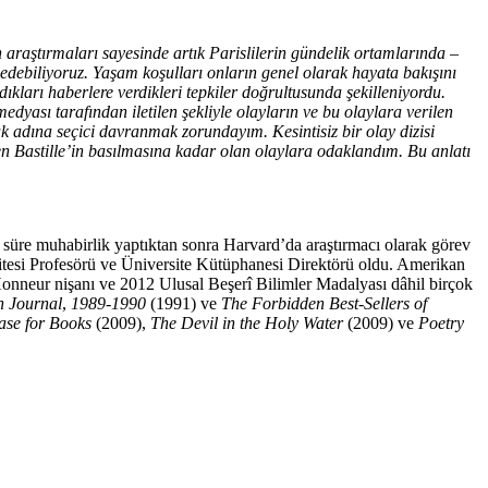
 araştırmaları sayesinde artık Parislilerin gündelik ortamlarında –
 edebiliyoruz. Yaşam koşulları onların genel olarak hayata bakışını
ıkları haberlere verdikleri tepkiler doğrultusunda şekilleniyordu.
yası tarafından iletilen şekliyle olayla­rın ve bu olaylara verilen
k adına seçici davranmak zorundayım. Kesintisiz bir olay dizisi
 Bastille’in basılmasına kadar olan olaylara odaklandım. Bu anlatı
süre muhabirlik yaptıktan sonra Harvard’da araştırmacı olarak görev
itesi Profesörü ve Üniversite Kütüphanesi Direktörü oldu. Amerikan
onneur nişanı ve 2012 Ulusal Beşerî Bilimler Madalyası dâhil birçok
n Journal
,
1989-1990
(1991) ve
The Forbidden Best-Sellers of
ase for Books
(2009),
The Devil in the Holy Water
(2009) ve
Poetry