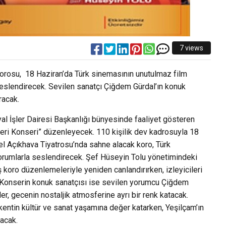
7 views
Korosu, 18 Haziran’da Türk sinemasının unutulmaz film
eslendirecek. Sevilen sanatçı Çiğdem Gürdal’ın konuk
racak.
al İşler Dairesi Başkanlığı bünyesinde faaliyet gösteren
eri Konseri” düzenleyecek. 110 kişilik dev kadrosuyla 18
 Açıkhava Tiyatrosu’nda sahne alacak koro, Türk
yorumlarla seslendirecek. Şef Hüseyin Tolu yönetimindeki
 koro düzenlemeleriyle yeniden canlandırırken, izleyicileri
 Konserin konuk sanatçısı ise sevilen yorumcu Çiğdem
er, gecenin nostaljik atmosferine ayrı bir renk katacak.
k, kentin kültür ve sanat yaşamına değer katarken, Yeşilçam’ın
racak.