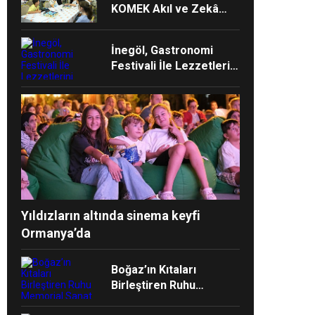
KOMEK Akıl ve Zekâ
Oyunları’nın Final
Turunda Öğrencilerin
İnegöl, Gastronomi
Heyecanını Paylaştı
Festivali İle Lezzetlerini
Vitrine Çıkarıyor
Yıldızların altında sinema keyfi
Ormanya’da
Boğaz’ın Kıtaları
Birleştiren Ruhu
Memorial Sanat