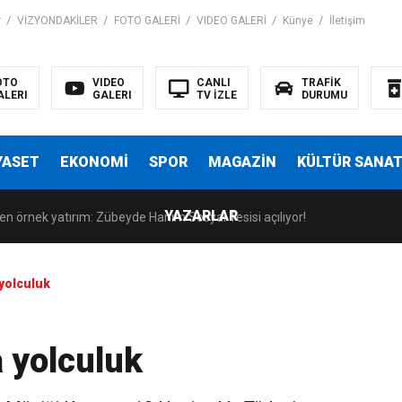
r
VİZYONDAKİLER
FOTO GALERİ
VIDEO GALERİ
Künye
İletişim
OTO
VIDEO
CANLI
TRAFİK
ALERI
GALERI
TV İZLE
DURUMU
anatseverlerle Buluştu
YASET
EKONOMİ
SPOR
MAGAZİN
KÜLTÜR SANA
indeki rolü Kültürel Miras Söyleşileri’nde ele alındı
YAZARLAR
en örnek yatırım: Zübeyde Hanım Sosyal Tesisi açılıyor!
ıyla güçleniyor
 yolculuk
anatseverlerle Buluştu
a yolculuk
indeki rolü Kültürel Miras Söyleşileri’nde ele alındı