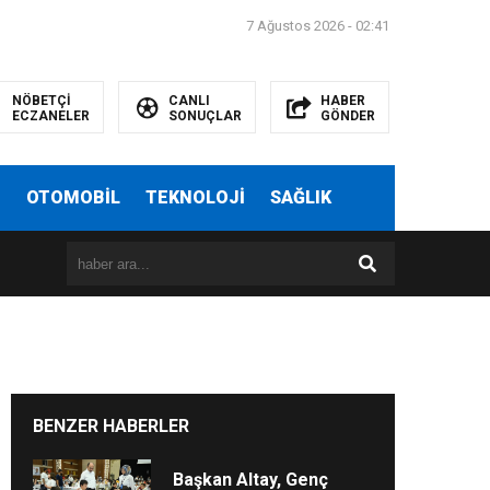
7 Ağustos 2026 - 02:41
NÖBETÇİ
CANLI
HABER
ECZANELER
SONUÇLAR
GÖNDER
T
OTOMOBİL
TEKNOLOJİ
SAĞLIK
BENZER HABERLER
Başkan Altay, Genç