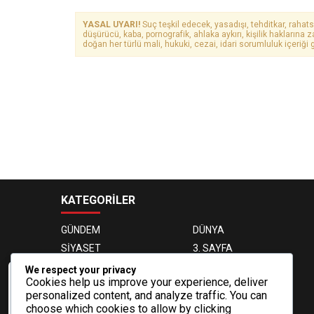
YASAL UYARI!
Suç teşkil edecek, yasadışı, tehditkar, rahats
düşürücü, kaba, pornografik, ahlaka aykırı, kişilik haklarına z
doğan her türlü mali, hukuki, cezai, idari sorumluluk içeriği g
KATEGORİLER
GÜNDEM
DÜNYA
SİYASET
3. SAYFA
EKONOMİ
EĞİTİM
We respect your privacy
Cookies help us improve your experience, deliver
MAGAZİN
OTOMOBİL
Veri politikasındaki amaçlarla sınırlı ve
personalized content, and analyze traffic. You can
mevzuata uygun şekilde çerez
SAĞLIK
SPOR
choose which cookies to allow by clicking
konumlandırmaktayız. Detaylar için veri