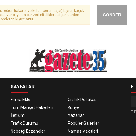
ız edici, hakaret ve küfür içeren, aşağılayıcı, küçük
GÖNDER
arar verici ya da benzeri niteliklerde içeriklerden
önderen kişiye aittir.
SAYFALAR
E
Firma Ekle
Gizlilik Politikası
Tüm Manşet Haberleri
Künye
E-B
İletişim
Yazarlar
Trafik Durumu
Popüler Galeriler
Nöbetçi Eczaneler
Namaz Vakitleri