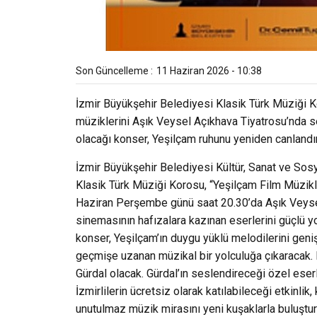
Son Güncelleme :
11 Haziran 2026 - 10:38
İzmir Büyükşehir Belediyesi Klasik Türk Müziği 
müziklerini Aşık Veysel Açıkhava Tiyatrosu’nda s
olacağı konser, Yeşilçam ruhunu yeniden canlandı
İzmir Büyükşehir Belediyesi Kültür, Sanat ve Sosy
Klasik Türk Müziği Korosu, “Yeşilçam Film Müzikl
Haziran Perşembe günü saat 20.30’da Aşık Veysel
sinemasının hafızalara kazınan eserlerini güçlü 
konser, Yeşilçam’ın duygu yüklü melodilerini geniş
geçmişe uzanan müzikal bir yolculuğa çıkaracak.
Gürdal olacak. Gürdal’ın seslendireceği özel eserl
İzmirlilerin ücretsiz olarak katılabileceği etkinli
unutulmaz müzik mirasını yeni kuşaklarla buluştu