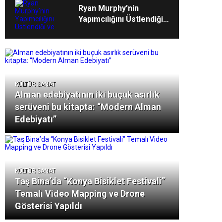
Galerilerinde
Ryan Murphy’nin
Yapımcılığını Üstlendiği
ve Bret Easton Ellis’ın
Çok Satan Romanından
Uyarlanan “The
Shards”, İlk İki
Bölümüyle Şimdi
Sadece Disney+’ta
KÜLTÜR SANAT
Alman edebiyatının iki buçuk asırlık
Yayında!
serüveni bu kitapta: “Modern Alman
Edebiyatı”
KÜLTÜR SANAT
Taş Bina’da “Konya Bisiklet Festivali”
Temalı Video Mapping ve Drone
Gösterisi Yapıldı