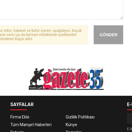
ız edici, hakaret ve küfür içeren, aşağılayıcı, küçük
GÖNDER
arar verici ya da benzeri niteliklerde içeriklerden
önderen kişiye aittir.
SAYFALAR
E
Firma Ekle
Gizlilik Politikası
Tüm Manşet Haberleri
Künye
E-B