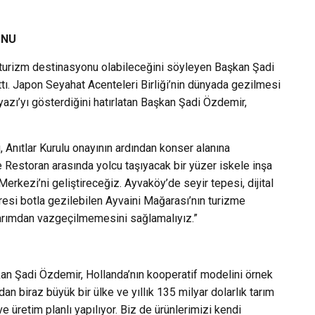
ONU
bir turizm destinasyonu olabileceğini söyleyen Başkan Şadi
lattı. Japon Seyahat Acenteleri Birliği’nin dünyada gezilmesi
azı’yı gösterdiğini hatırlatan Başkan Şadi Özdemir,
 Anıtlar Kurulu onayının ardından konser alanına
 Restoran arasında yolcu taşıyacak bir yüzer iskele inşa
Merkezi’ni geliştireceğiz. Ayvaköy’de seyir tepesi, dijital
tresi botla gezilebilen Ayvaini Mağarası’nın turizme
tarımdan vazgeçilmemesini sağlamalıyız.”
n Şadi Özdemir, Hollanda’nın kooperatif modelini örnek
n biraz büyük bir ülke ve yıllık 135 milyar dolarlık tarım
ve üretim planlı yapılıyor. Biz de ürünlerimizi kendi