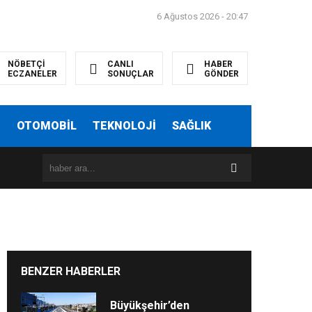
6 Ağustos 2026 - 20:47
NÖBETÇİ
CANLI
HABER
ECZANELER
SONUÇLAR
GÖNDER
T
OTOMOBİL
TEKNOLOJİ
SAĞLIK
BENZER HABERLER
Büyükşehir’den