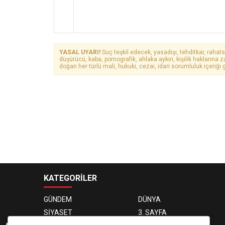
YASAL UYARI!
Suç teşkil edecek, yasadışı, tehditkar, rahats
düşürücü, kaba, pornografik, ahlaka aykırı, kişilik haklarına z
doğan her türlü mali, hukuki, cezai, idari sorumluluk içeriği g
KATEGORİLER
GÜNDEM
DÜNYA
SİYASET
3. SAYFA