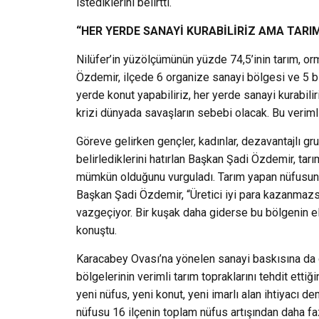
istediklerini belirtti.
“HER YERDE SANAYİ KURABİLİRİZ AMA TARI
Nilüfer’in yüzölçümünün yüzde 74,5’inin tarım, o
Özdemir, ilçede 6 organize sanayi bölgesi ve 5 bi
yerde konut yapabiliriz, her yerde sanayi kurabil
krizi dünyada savaşların sebebi olacak. Bu veriml
Göreve gelirken gençler, kadınlar, dezavantajlı gr
belirlediklerini hatırlan Başkan Şadi Özdemir, tar
mümkün olduğunu vurguladı. Tarım yapan nüfusun y
Başkan Şadi Özdemir, “Üretici iyi para kazanmaz
vazgeçiyor. Bir kuşak daha giderse bu bölgenin e
konuştu.
Karacabey Ovası’na yönelen sanayi baskısına da
bölgelerinin verimli tarım topraklarını tehdit etti
yeni nüfus, yeni konut, yeni imarlı alan ihtiyacı d
nüfusu 16 ilçenin toplam nüfus artışından daha faz