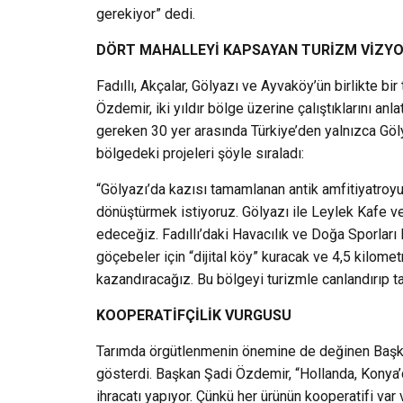
gerekiyor” dedi.
DÖRT MAHALLEYİ KAPSAYAN TURİZM VİZY
Fadıllı, Akçalar, Gölyazı ve Ayvaköy’ün birlikte 
Özdemir, iki yıldır bölge üzerine çalıştıklarını an
gereken 30 yer arasında Türkiye’den yalnızca Göly
bölgedeki projeleri şöyle sıraladı:
“Gölyazı’da kazısı tamamlanan antik amfitiyatroyu,
dönüştürmek istiyoruz. Gölyazı ile Leylek Kafe ve
edeceğiz. Fadıllı’daki Havacılık ve Doğa Sporları 
göçebeler için “dijital köy” kuracak ve 4,5 kilome
kazandıracağız. Bu bölgeyi turizmle canlandırıp 
KOOPERATİFÇİLİK VURGUSU
Tarımda örgütlenmenin önemine de değinen Başka
gösterdi. Başkan Şadi Özdemir, “Hollanda, Konya’da
ihracatı yapıyor. Çünkü her ürünün kooperatifi var 