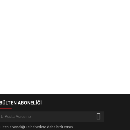
-BÜLTEN ABONELİĞİ
ülten aboneliği ile haberlere daha hızlı erişin.