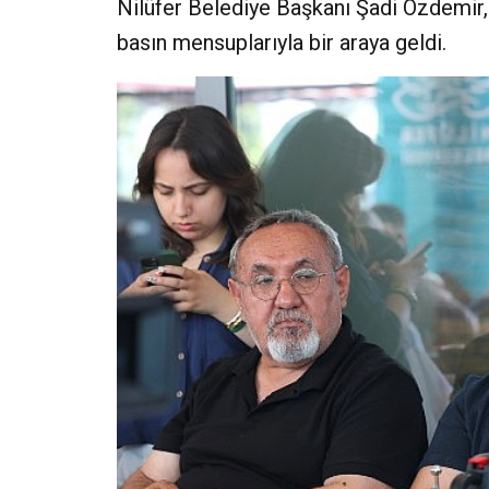
Nilüfer Belediye Başkanı Şadi Özdemir
basın mensuplarıyla bir araya geldi.