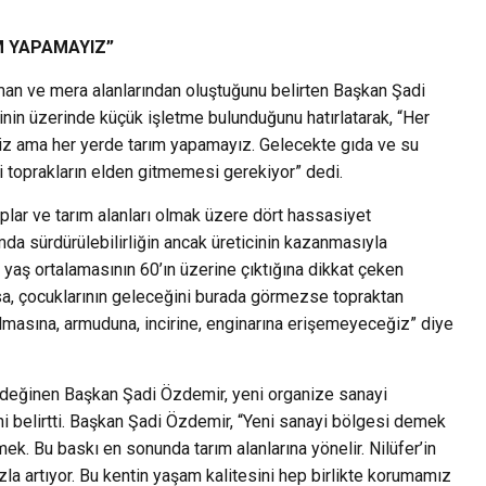
M YAPAMAYIZ”
rman ve mera alanlarından oluştuğunu belirten Başkan Şadi
nin üzerinde küçük işletme bulunduğunu hatırlatarak, “Her
iriz ama her yerde tarım yapamayız. Gelecekte gıda ve su
i toprakların elden gitmemesi gerekiyor” dedi.
uplar ve tarım alanları olmak üzere dört hassasiyet
ımda sürdürülebilirliğin ancak üreticinin kazanmasıyla
aş ortalamasının 60’ın üzerine çıktığına dikkat çeken
sa, çocuklarının geleceğini burada görmezse topraktan
lmasına, armuduna, incirine, enginarına erişemeyeceğiz” diye
 değinen Başkan Şadi Özdemir, yeni organize sanayi
ğini belirtti. Başkan Şadi Özdemir, “Yeni sanayi bölgesi demek
emek. Bu baskı en sonunda tarım alanlarına yönelir. Nilüfer’in
la artıyor. Bu kentin yaşam kalitesini hep birlikte korumamız