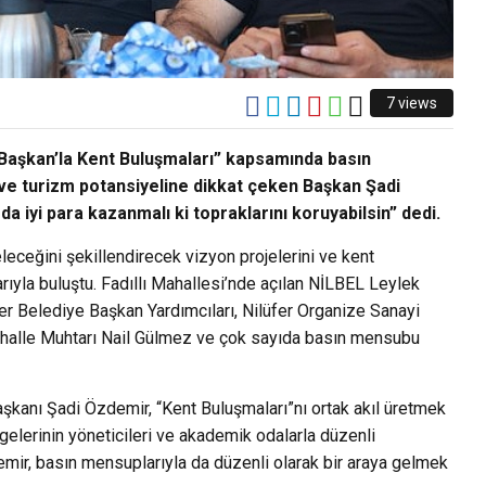
7 views
 Başkan’la Kent Buluşmaları” kapsamında basın
 ve turizm potansiyeline dikkat çeken Başkan Şadi
 iyi para kazanmalı ki topraklarını koruyabilsin” dedi.
leceğini şekillendirecek vizyon projelerini ve kent
yla buluştu. Fadıllı Mahallesi’nde açılan NİLBEL Leylek
er Belediye Başkan Yardımcıları, Nilüfer Organize Sanayi
ahalle Muhtarı Nail Gülmez ve çok sayıda basın mensubu
aşkanı Şadi Özdemir, “Kent Buluşmaları”nı ortak akıl üretmek
gelerinin yöneticileri ve akademik odalarla düzenli
demir, basın mensuplarıyla da düzenli olarak bir araya gelmek