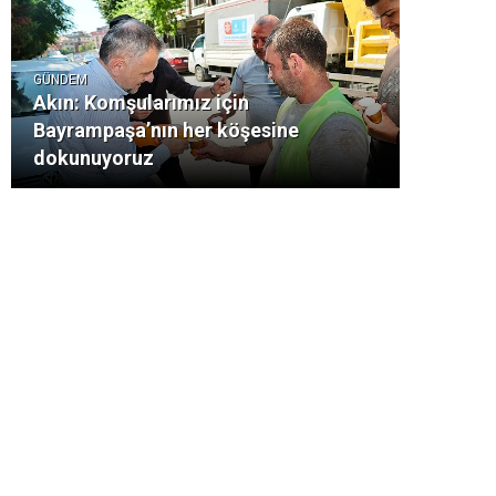
GÜNDEM
Akın: Komşularımız için
Bayrampaşa’nın her köşesine
dokunuyoruz