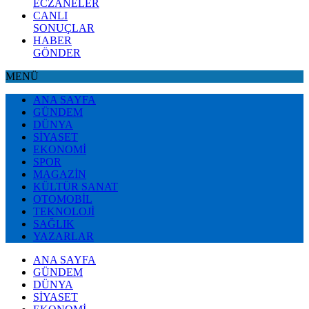
ECZANELER
CANLI
SONUÇLAR
HABER
GÖNDER
MENÜ
ANA SAYFA
GÜNDEM
DÜNYA
SİYASET
EKONOMİ
SPOR
MAGAZİN
KÜLTÜR SANAT
OTOMOBİL
TEKNOLOJİ
SAĞLIK
YAZARLAR
ANA SAYFA
GÜNDEM
DÜNYA
SİYASET