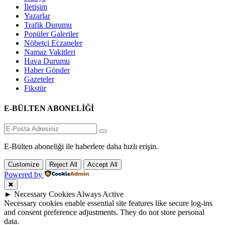
İletişim
Yazarlar
Trafik Durumu
Popüler Galeriler
Nöbetçi Eczaneler
Namaz Vakitleri
Hava Durumu
Haber Gönder
Gazeteler
Fikstür
E-BÜLTEN ABONELİĞİ
E-Bülten aboneliği ile haberlere daha hızlı erişin.
Customize
Reject All
Accept All
Powered by
✖
►
Necessary Cookies
Always Active
Necessary cookies enable essential site features like secure log-ins
and consent preference adjustments. They do not store personal
data.