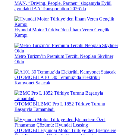
MAN, “Driving. People. Partner.” sloganıyla Eylül
ayındaki IAA Transportation 2026’da
Hyundai Motor Türkiye’den İlham Veren Gençlik
Kampı
Metro Turizm’in Premium Tercihi Neoplan Skyliner
Oldu
OTOMOBİL
A101 30 Temmuz’da Elektrikli
Kamyonet Satacak
OTOMOBİL
BMC Pro L 1852 Türkiye Turunu
Başarıyla Tamamladı
OTOMOBİL
Hyundai Motor Türkiye’den İşletmelere