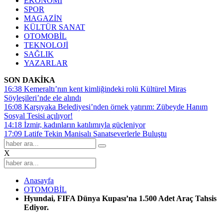
EKONOMİ
SPOR
MAGAZİN
KÜLTÜR SANAT
OTOMOBİL
TEKNOLOJİ
SAĞLIK
YAZARLAR
SON DAKİKA
16:38
Kemeraltı’nın kent kimliğindeki rolü Kültürel Miras
Söyleşileri’nde ele alındı
16:08
Karşıyaka Belediyesi’nden örnek yatırım: Zübeyde Hanım
Sosyal Tesisi açılıyor!
14:18
İzmir, kadınların katılımıyla güçleniyor
17:09
Latife Tekin Manisalı Sanatseverlerle Buluştu
X
Anasayfa
OTOMOBİL
Hyundai, FIFA Dünya Kupası’na 1.500 Adet Araç Tahsis
Ediyor.