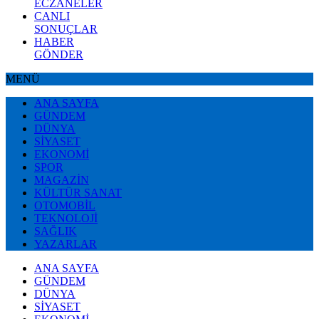
ECZANELER
CANLI
SONUÇLAR
HABER
GÖNDER
MENÜ
ANA SAYFA
GÜNDEM
DÜNYA
SİYASET
EKONOMİ
SPOR
MAGAZİN
KÜLTÜR SANAT
OTOMOBİL
TEKNOLOJİ
SAĞLIK
YAZARLAR
ANA SAYFA
GÜNDEM
DÜNYA
SİYASET