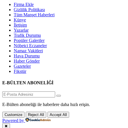
Firma Ekle
Gizlilik Politikası
Tüm Manşet Haberleri
Künye
İletişim
Yazarlar
Trafik Durumu
Popüler Galeriler
Nöbetçi Eczaneler
Namaz Vakitleri
Hava Durumu
Haber Gönder
Gazeteler
Fikstür
E-BÜLTEN ABONELİĞİ
E-Bülten aboneliği ile haberlere daha hızlı erişin.
Customize
Reject All
Accept All
Powered by
✖