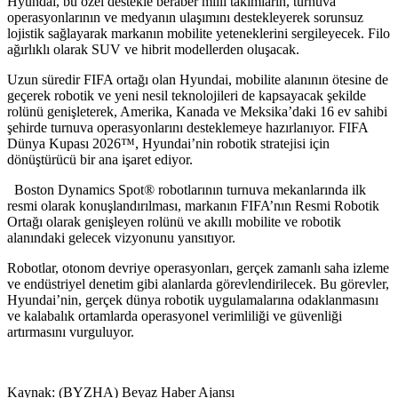
Hyundai, bu özel destekle beraber milli takımların, turnuva
operasyonlarının ve medyanın ulaşımını destekleyerek sorunsuz
lojistik sağlayarak markanın mobilite yeteneklerini sergileyecek. Filo
ağırlıklı olarak SUV ve hibrit modellerden oluşacak.
Uzun süredir FIFA ortağı olan Hyundai, mobilite alanının ötesine de
geçerek robotik ve yeni nesil teknolojileri de kapsayacak şekilde
rolünü genişleterek, Amerika, Kanada ve Meksika’daki 16 ev sahibi
şehirde turnuva operasyonlarını desteklemeye hazırlanıyor. FIFA
Dünya Kupası 2026™, Hyundai’nin robotik stratejisi için
dönüştürücü bir ana işaret ediyor.
Boston Dynamics Spot® robotlarının turnuva mekanlarında ilk
resmi olarak konuşlandırılması, markanın FIFA’nın Resmi Robotik
Ortağı olarak genişleyen rolünü ve akıllı mobilite ve robotik
alanındaki gelecek vizyonunu yansıtıyor.
Robotlar, otonom devriye operasyonları, gerçek zamanlı saha izleme
ve endüstriyel denetim gibi alanlarda görevlendirilecek. Bu görevler,
Hyundai’nin, gerçek dünya robotik uygulamalarına odaklanmasını
ve kalabalık ortamlarda operasyonel verimliliği ve güvenliği
artırmasını vurguluyor.
Kaynak: (BYZHA) Beyaz Haber Ajansı