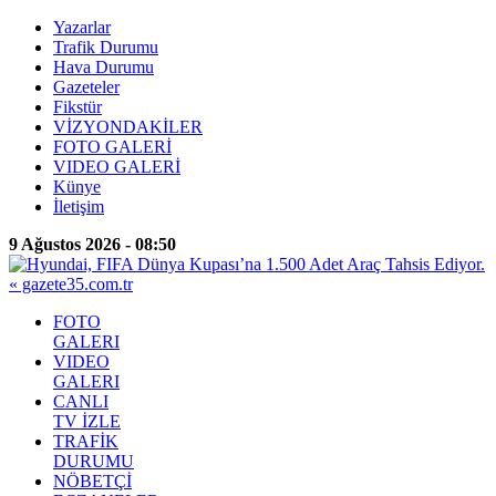
Yazarlar
Trafik Durumu
Hava Durumu
Gazeteler
Fikstür
VİZYONDAKİLER
FOTO GALERİ
VIDEO GALERİ
Künye
İletişim
9 Ağustos 2026 - 08:50
FOTO
GALERI
VIDEO
GALERI
CANLI
TV İZLE
TRAFİK
DURUMU
NÖBETÇİ