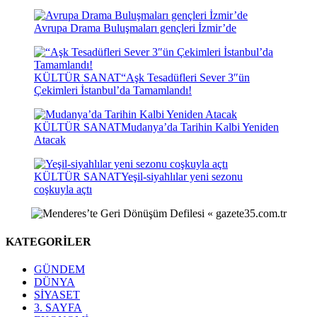
Avrupa Drama Buluşmaları gençleri İzmir’de
KÜLTÜR SANAT
“Aşk Tesadüfleri Sever 3″ün
Çekimleri İstanbul’da Tamamlandı!
KÜLTÜR SANAT
Mudanya’da Tarihin Kalbi Yeniden
Atacak
KÜLTÜR SANAT
Yeşil-siyahlılar yeni sezonu
coşkuyla açtı
KATEGORİLER
GÜNDEM
DÜNYA
SİYASET
3. SAYFA