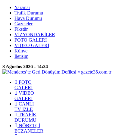
Yazarlar
Trafik Durumu
Hava Durumu
Gazeteler
Fikstür
VİZYONDAKİLER
FOTO GALERİ
VIDEO GALERİ
Künye
İletişim
8 Ağustos 2026 - 14:24
FOTO
GALERI
VIDEO
GALERI
CANLI
TV İZLE
TRAFİK
DURUMU
NÖBETÇİ
ECZANELER