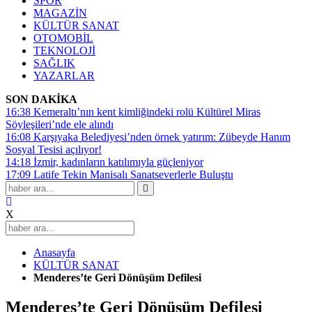
SPOR
MAGAZİN
KÜLTÜR SANAT
OTOMOBİL
TEKNOLOJİ
SAĞLIK
YAZARLAR
SON DAKİKA
16:38
Kemeraltı’nın kent kimliğindeki rolü Kültürel Miras
Söyleşileri’nde ele alındı
16:08
Karşıyaka Belediyesi’nden örnek yatırım: Zübeyde Hanım
Sosyal Tesisi açılıyor!
14:18
İzmir, kadınların katılımıyla güçleniyor
17:09
Latife Tekin Manisalı Sanatseverlerle Buluştu
X
Anasayfa
KÜLTÜR SANAT
Menderes’te Geri Dönüşüm Defilesi
Menderes’te Geri Dönüşüm Defilesi