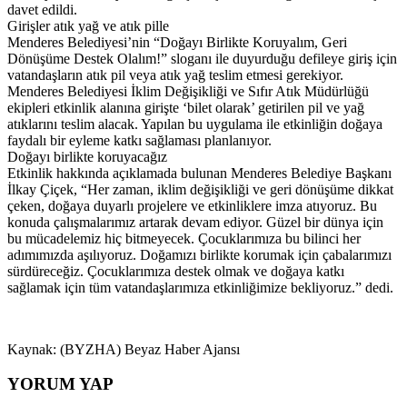
davet edildi.
Girişler atık yağ ve atık pille
Menderes Belediyesi’nin “Doğayı Birlikte Koruyalım, Geri
Dönüşüme Destek Olalım!” sloganı ile duyurduğu defileye giriş için
vatandaşların atık pil veya atık yağ teslim etmesi gerekiyor.
Menderes Belediyesi İklim Değişikliği ve Sıfır Atık Müdürlüğü
ekipleri etkinlik alanına girişte ‘bilet olarak’ getirilen pil ve yağ
atıklarını teslim alacak. Yapılan bu uygulama ile etkinliğin doğaya
faydalı bir eyleme katkı sağlaması planlanıyor.
Doğayı birlikte koruyacağız
Etkinlik hakkında açıklamada bulunan Menderes Belediye Başkanı
İlkay Çiçek, “Her zaman, iklim değişikliği ve geri dönüşüme dikkat
çeken, doğaya duyarlı projelere ve etkinliklere imza atıyoruz. Bu
konuda çalışmalarımız artarak devam ediyor. Güzel bir dünya için
bu mücadelemiz hiç bitmeyecek. Çocuklarımıza bu bilinci her
adımımızda aşılıyoruz. Doğamızı birlikte korumak için çabalarımızı
sürdüreceğiz. Çocuklarımıza destek olmak ve doğaya katkı
sağlamak için tüm vatandaşlarımıza etkinliğimize bekliyoruz.” dedi.
Kaynak: (BYZHA) Beyaz Haber Ajansı
YORUM YAP