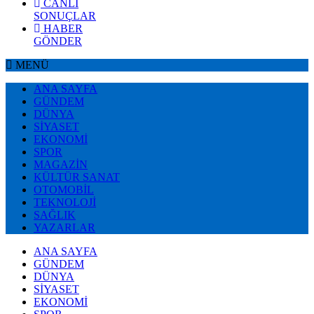
CANLI
SONUÇLAR
HABER
GÖNDER
MENÜ
ANA SAYFA
GÜNDEM
DÜNYA
SİYASET
EKONOMİ
SPOR
MAGAZİN
KÜLTÜR SANAT
OTOMOBİL
TEKNOLOJİ
SAĞLIK
YAZARLAR
ANA SAYFA
GÜNDEM
DÜNYA
SİYASET
EKONOMİ