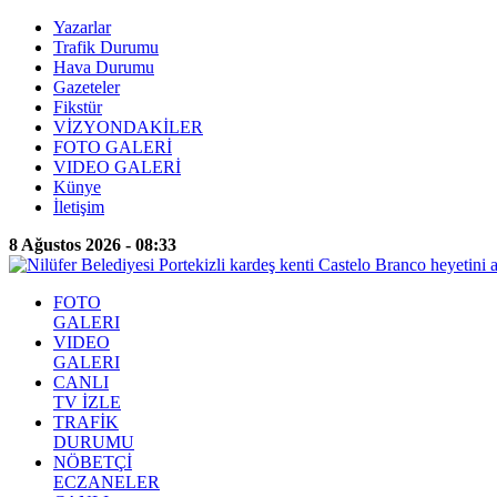
Yazarlar
Trafik Durumu
Hava Durumu
Gazeteler
Fikstür
VİZYONDAKİLER
FOTO GALERİ
VIDEO GALERİ
Künye
İletişim
8 Ağustos 2026 - 08:33
FOTO
GALERI
VIDEO
GALERI
CANLI
TV İZLE
TRAFİK
DURUMU
NÖBETÇİ
ECZANELER