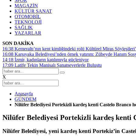
SPOR
MAGAZİN
KÜLTÜR SANAT
OTOMOBİL
TEKNOLOJİ
SAĞLIK
YAZARLAR
SON DAKİKA
16:38
Kemeraltı’nın kent kimliğindeki rolü Kültürel Miras Söyleşileri’
16:08
Karşıyaka Belediyesi’nden örnek yatırım: Zübeyde Hanım Sosyal
14:18
İzmir, kadınların katılımıyla güçleniyor
17:09
Latife Tekin Manisalı Sanatseverlerle Buluştu
X
Anasayfa
GÜNDEM
Nilüfer Belediyesi Portekizli kardeş kenti Castelo Branco he
Nilüfer Belediyesi Portekizli kardeş kenti 
Nilüfer Belediyesi, yeni kardeş kenti Portekiz’in Caste