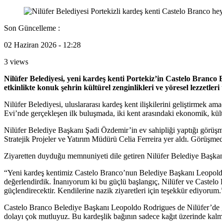
Son Güncelleme :
02 Haziran 2026 - 12:28
3 views
Nilüfer Belediyesi, yeni kardeş kenti Portekiz’in Castelo Branco B
etkinlikte konuk şehrin kültürel zenginlikleri ve yöresel lezzetleri t
Nilüfer Belediyesi, uluslararası kardeş kent ilişkilerini geliştirmek
Evi’nde gerçekleşen ilk buluşmada, iki kent arasındaki ekonomik, kültür
Nilüfer Belediye Başkanı Şadi Özdemir’in ev sahipliği yaptığı görüş
Stratejik Projeler ve Yatırım Müdürü Celia Ferreira yer aldı. Görüşme
Ziyaretten duyduğu memnuniyeti dile getiren Nilüfer Belediye Başkanı
“Yeni kardeş kentimiz Castelo Branco’nun Belediye Başkanı Leopoldo R
değerlendirdik. İnanıyorum ki bu güçlü başlangıç, Nilüfer ve Castelo B
güçlendirecektir. Kendilerine nazik ziyaretleri için teşekkür ediyorum.
Castelo Branco Belediye Başkanı Leopoldo Rodrigues de Nilüfer’de gös
dolayı çok mutluyuz. Bu kardeşlik bağının sadece kağıt üzerinde kal