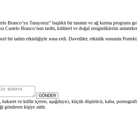
 Branco’yu Tanıyoruz” başlıklı bir tanıtım ve ağ kurma programı gerçek
ra Castelo Branco’nun tarihi, kültürel ve doğal zenginliklerini anlatırke
özel bir tadım etkinliğiyle sona erdi. Davetliler, etkinlik sonunda Port
GÖNDER
i, hakaret ve küfür içeren, aşağılayıcı, küçük düşürücü, kaba, pornografik,
i gönderen kişiye aittir.