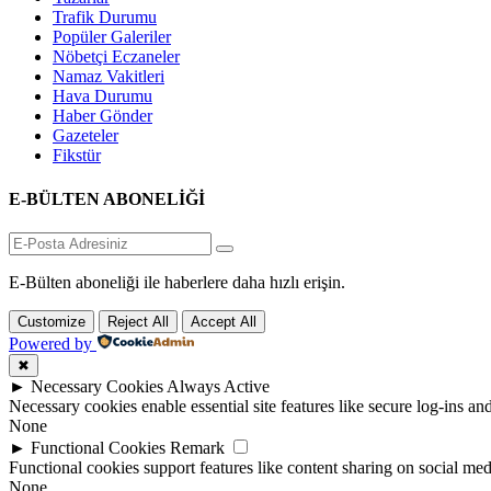
Trafik Durumu
Popüler Galeriler
Nöbetçi Eczaneler
Namaz Vakitleri
Hava Durumu
Haber Gönder
Gazeteler
Fikstür
E-BÜLTEN ABONELİĞİ
E-Bülten aboneliği ile haberlere daha hızlı erişin.
Customize
Reject All
Accept All
Powered by
✖
►
Necessary Cookies
Always Active
Necessary cookies enable essential site features like secure log-ins a
None
►
Functional Cookies
Remark
Functional cookies support features like content sharing on social medi
None