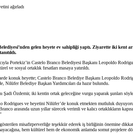
elediyesi’nden gelen heyete ev sahipliği yaptı. Ziyarette iki kent a
anıtıldı.
 amacıyla Portekiz’in Castelo Branco Belediyesi Başkanı Leopoldo Rodrigu
el ve sosyal ortaklık fırsatları masaya yatırıldı.
mede konuk heyette; Castelo Branco Belediye Başkanı Leopoldo Rodrigu
de, Nilüfer Belediye Başkan Yardımcıları da hazır bulundu.
 Şadi Özdemir, iki kentin ortak geleceğine vurgu yaparak şunları söyle
odrigues ve heyetini Nilüfer’de konuk etmekten mutluluk duyuyoruz. Ken
ranco arasında uzun yıllar sürecek verimli ve kalıcı ortaklıkların kapı
”
terilen misafirperverliğe teşekkür ederek iş birliğinin önemine dikka
mayacağına, hem kültürel hem de ekonomik anlamda somut projelere dön