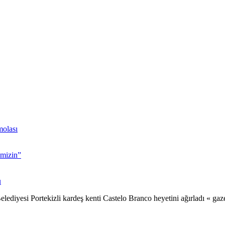
molası
imizin”
u