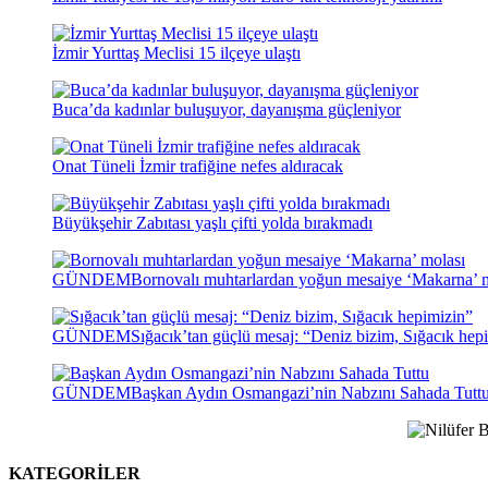
İzmir Yurttaş Meclisi 15 ilçeye ulaştı
Buca’da kadınlar buluşuyor, dayanışma güçleniyor
Onat Tüneli İzmir trafiğine nefes aldıracak
Büyükşehir Zabıtası yaşlı çifti yolda bırakmadı
GÜNDEM
Bornovalı muhtarlardan yoğun mesaiye ‘Makarna’ 
GÜNDEM
Sığacık’tan güçlü mesaj: “Deniz bizim, Sığacık hep
GÜNDEM
Başkan Aydın Osmangazi’nin Nabzını Sahada Tutt
KATEGORİLER