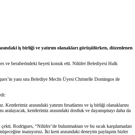
rasındaki iş birliği ve yatırım olanakları görüşülürken, düzenlenen
es ve beraberindeki heyeti konuk etti. Nilüfer Belediyesi Halk
es’in yanı sıra Belediye Meclis Üyesi Christelle Domingos ile
di:
tlerimiz arasındaki yatırım fırsatlarını ve iş birliği olanaklarını
sını aralayacak, kentlerimiz arasındaki dostluk ve dayanışmayı daha da
t çekti. Rodrigues, “Nilüfer’de bulunmaktan ve bu sıcak karşılamadan
üşeceğine inanıyoruz. İki kent arasındaki deneyim paylaşımı bizler