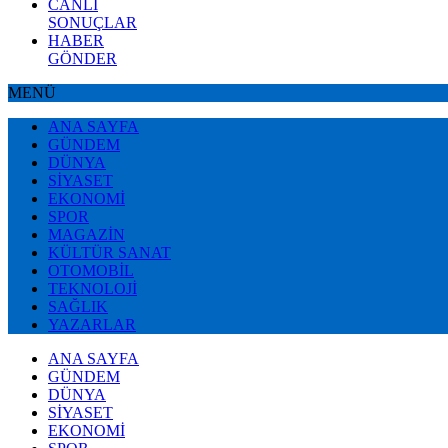
CANLI
SONUÇLAR
HABER
GÖNDER
MENÜ
ANA SAYFA
GÜNDEM
DÜNYA
SİYASET
EKONOMİ
SPOR
MAGAZİN
KÜLTÜR SANAT
OTOMOBİL
TEKNOLOJİ
SAĞLIK
YAZARLAR
ANA SAYFA
GÜNDEM
DÜNYA
SİYASET
EKONOMİ