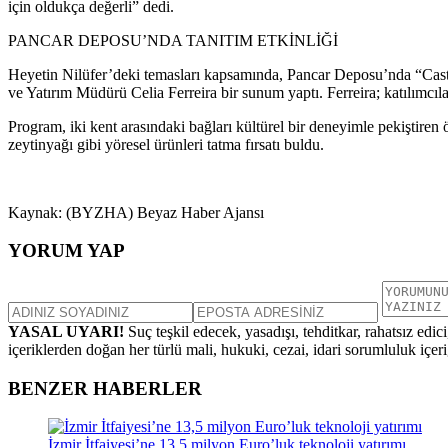
için oldukça değerli” dedi.
PANCAR DEPOSU’NDA TANITIM ETKİNLİĞİ
Heyetin Nilüfer’deki temasları kapsamında, Pancar Deposu’nda “Castelo
ve Yatırım Müdürü Celia Ferreira bir sunum yaptı. Ferreira; katılımcıla
Program, iki kent arasındaki bağları kültürel bir deneyimle pekiştiren 
zeytinyağı gibi yöresel ürünleri tatma fırsatı buldu.
Kaynak: (BYZHA) Beyaz Haber Ajansı
YORUM YAP
YASAL UYARI!
Suç teşkil edecek, yasadışı, tehditkar, rahatsız edic
içeriklerden doğan her türlü mali, hukuki, cezai, idari sorumluluk içeriğ
BENZER HABERLER
İzmir İtfaiyesi’ne 13,5 milyon Euro’luk teknoloji yatırımı