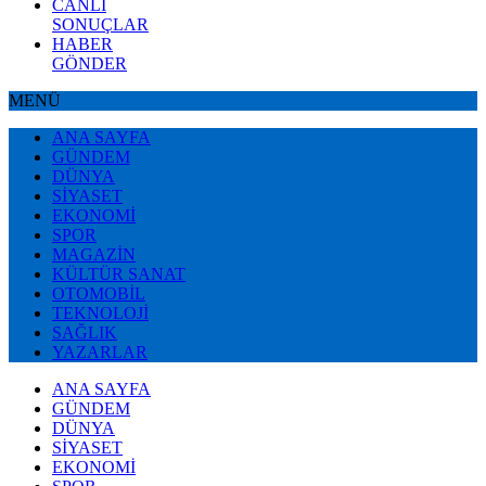
CANLI
SONUÇLAR
HABER
GÖNDER
MENÜ
ANA SAYFA
GÜNDEM
DÜNYA
SİYASET
EKONOMİ
SPOR
MAGAZİN
KÜLTÜR SANAT
OTOMOBİL
TEKNOLOJİ
SAĞLIK
YAZARLAR
ANA SAYFA
GÜNDEM
DÜNYA
SİYASET
EKONOMİ