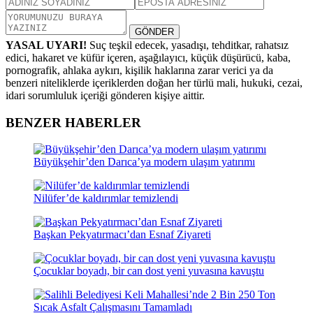
GÖNDER
YASAL UYARI!
Suç teşkil edecek, yasadışı, tehditkar, rahatsız
edici, hakaret ve küfür içeren, aşağılayıcı, küçük düşürücü, kaba,
pornografik, ahlaka aykırı, kişilik haklarına zarar verici ya da
benzeri niteliklerde içeriklerden doğan her türlü mali, hukuki, cezai,
idari sorumluluk içeriği gönderen kişiye aittir.
BENZER HABERLER
Büyükşehir’den Darıca’ya modern ulaşım yatırımı
Nilüfer’de kaldırımlar temizlendi
Başkan Pekyatırmacı’dan Esnaf Ziyareti
Çocuklar boyadı, bir can dost yeni yuvasına kavuştu