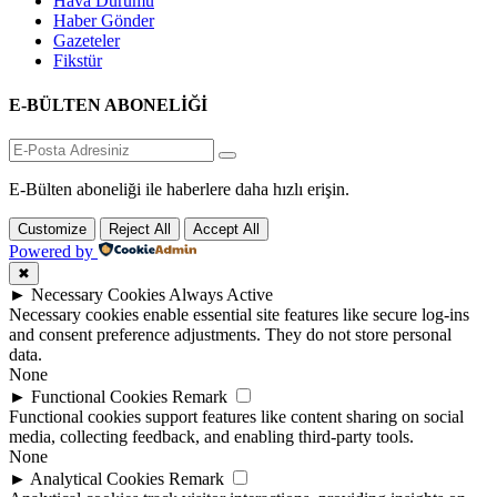
Hava Durumu
Haber Gönder
Gazeteler
Fikstür
E-BÜLTEN ABONELİĞİ
E-Bülten aboneliği ile haberlere daha hızlı erişin.
Customize
Reject All
Accept All
Powered by
✖
►
Necessary Cookies
Always Active
Necessary cookies enable essential site features like secure log-ins
and consent preference adjustments. They do not store personal
data.
None
►
Functional Cookies
Remark
Functional cookies support features like content sharing on social
media, collecting feedback, and enabling third-party tools.
None
►
Analytical Cookies
Remark