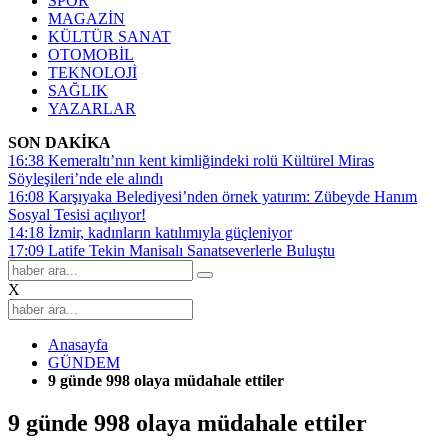
SPOR
MAGAZİN
KÜLTÜR SANAT
OTOMOBİL
TEKNOLOJİ
SAĞLIK
YAZARLAR
SON DAKİKA
16:38
Kemeraltı’nın kent kimliğindeki rolü Kültürel Miras
Söyleşileri’nde ele alındı
16:08
Karşıyaka Belediyesi’nden örnek yatırım: Zübeyde Hanım
Sosyal Tesisi açılıyor!
14:18
İzmir, kadınların katılımıyla güçleniyor
17:09
Latife Tekin Manisalı Sanatseverlerle Buluştu
X
Anasayfa
GÜNDEM
9 günde 998 olaya müdahale ettiler
9 günde 998 olaya müdahale ettiler