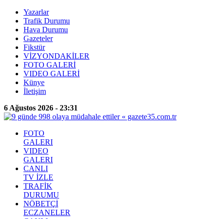
Yazarlar
Trafik Durumu
Hava Durumu
Gazeteler
Fikstür
VİZYONDAKİLER
FOTO GALERİ
VIDEO GALERİ
Künye
İletişim
6 Ağustos 2026 - 23:31
FOTO
GALERI
VIDEO
GALERI
CANLI
TV İZLE
TRAFİK
DURUMU
NÖBETÇİ
ECZANELER