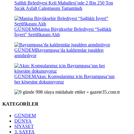
Salihli Belediyesi Keli Mahallesi’nde 2 Bin 250 Ton
Sıcak Asfalt Çalışmasını Tamamladı
GÜNDEM
Manisa Büyükşehir Belediyesi “Sağlıklı
İşyeri” Sertifikasını Aldı
GÜNDEM
Bayrampaşa’da kaldırımlar işgalden
arındırılıyor
GÜNDEM
Akın: Komşularımız için Bayrampaşa’nın
her köşesine dokunuyoruz
KATEGORİLER
GÜNDEM
DÜNYA
SİYASET
3. SAYFA