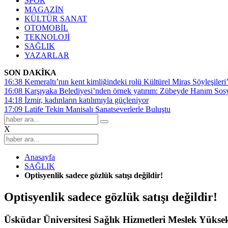
SPOR
MAGAZİN
KÜLTÜR SANAT
OTOMOBİL
TEKNOLOJİ
SAĞLIK
YAZARLAR
SON DAKİKA
16:38
Kemeraltı’nın kent kimliğindeki rolü Kültürel Miras Söyleşileri’
16:08
Karşıyaka Belediyesi’nden örnek yatırım: Zübeyde Hanım Sosyal
14:18
İzmir, kadınların katılımıyla güçleniyor
17:09
Latife Tekin Manisalı Sanatseverlerle Buluştu
X
Anasayfa
SAĞLIK
Optisyenlik sadece gözlük satışı değildir!
Optisyenlik sadece gözlük satışı değildir!
Üsküdar Üniversitesi Sağlık Hizmetleri Meslek Yüks