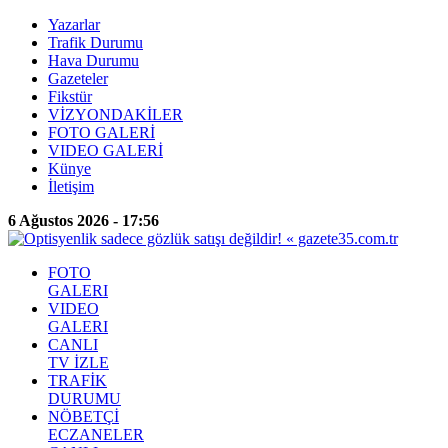
Yazarlar
Trafik Durumu
Hava Durumu
Gazeteler
Fikstür
VİZYONDAKİLER
FOTO GALERİ
VIDEO GALERİ
Künye
İletişim
6 Ağustos 2026 - 17:56
FOTO
GALERI
VIDEO
GALERI
CANLI
TV İZLE
TRAFİK
DURUMU
NÖBETÇİ
ECZANELER