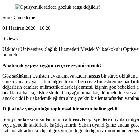
Son Güncelleme :
01 Haziran 2026 - 16:28
9 views
Üsküdar Üniversitesi Sağlık Hizmetleri Meslek Yüksekokulu Optisye
bulundu.
Anatomik yapıya uygun çerçeve seçimi önemli!
Göz sağlığının teşhisten uygulamaya kadar hassas bir süreç olduğunu
süreci tamamlayan, tıbbi bilgiyi teknik beceriyle birleştiren uzmanlard
değerlerin camlara milimetrik olarak işlenmesi, kişinin göz bebekleri
odaklama hatası; kişide şiddetli baş ağrılarına, baş dönmelerine ve 
ancak ciddi bir akademik eğitim almış yetkin kişiler tarafından yapılma
Dijital göz yorgunluğu toplumsal bir sorun haline geldi
Son yıllarda ekran kullanımının artmasıyla optisyenlere duyulan ihti
veya genetik faktörlerle bağdaştırılırdı. Sabah uyandığımız andan gece
katlanarak artması, dijital göz yorgunluğu dediğimiz durumu neredeyse 