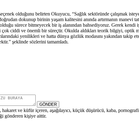
bir seçenek olduğunu belirten Okuyucu, “Sağlık sektöründe çalışmak is
na doğrudan dokunup birinin yaşam kalitesini anında artırmanın manevi ta
olduğu sürece bitmeyecek bir iş alanından bahsediyoruz. Gerek kendi işi
i çok ciddi ve önemli bir süreçtir. Okulda aldıkları teorik bilgiyi, op
ımlarındaki yenilikleri ve hatta dünya gözlük modasını yakından takip etsi
ktir.” şeklinde sözlerini tamamladı.
GÖNDER
i, hakaret ve küfür içeren, aşağılayıcı, küçük düşürücü, kaba, pornografik,
i gönderen kişiye aittir.