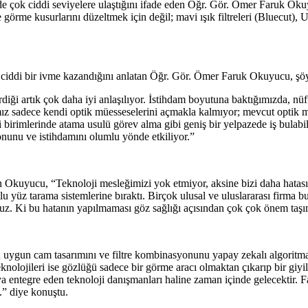
e çok ciddi seviyelere ulaştığını ifade eden Öğr. Gör. Ömer Faruk Oku
e görme kusurlarını düzeltmek için değil; mavi ışık filtreleri (Bluecut)
de ciddi bir ivme kazandığını anlatan Öğr. Gör. Ömer Faruk Okuyucu, şöy
diği artık çok daha iyi anlaşılıyor. İstihdam boyutuna baktığımızda, nü
rımız sadece kendi optik müesseselerini açmakla kalmıyor; mevcut optik 
i birimlerinde atama usulü görev alma gibi geniş bir yelpazede iş bulabil
onunu ve istihdamını olumlu yönde etkiliyor.”
 Okuyucu, “Teknoloji mesleğimizi yok etmiyor, aksine bizi daha hatasız
lu yüz tarama sistemlerine bıraktı. Birçok ulusal ve uluslararası firma 
yoruz. Ki bu hatanın yapılmaması göz sağlığı açısından çok çok önem taşı
 uygun cam tasarımını ve filtre kombinasyonunu yapay zekalı algoritmala
olojileri ise gözlüğü sadece bir görme aracı olmaktan çıkarıp bir giyilebi
a entegre eden teknoloji danışmanları haline zaman içinde gelecektir. F
.” diye konuştu.