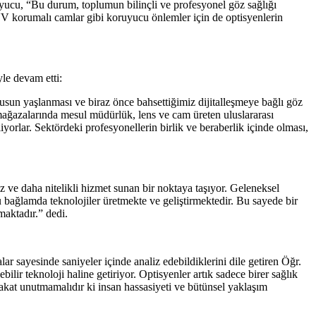
yucu, “Bu durum, toplumun bilinçli ve profesyonel göz sağlığı
, UV korumalı camlar gibi koruyucu önlemler için de optisyenlerin
le devam etti:
fusun yaşlanması ve biraz önce bahsettiğimiz dijitalleşmeye bağlı göz
mağazalarında mesul müdürlük, lens ve cam üreten uluslararası
iyorlar. Sektördeki profesyonellerin birlik ve beraberlik içinde olması,
 ve daha nitelikli hizmet sunan bir noktaya taşıyor. Geleneksel
bu bağlamda teknolojiler üretmekte ve geliştirmektedir. Bu sayede bir
maktadır.” dedi.
r sayesinde saniyeler içinde analiz edebildiklerini dile getiren Öğr.
lir teknoloji haline getiriyor. Optisyenler artık sadece birer sağlık
akat unutmamalıdır ki insan hassasiyeti ve bütünsel yaklaşım