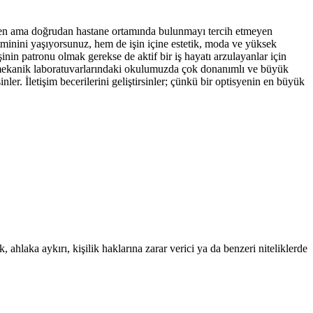
teyen ama doğrudan hastane ortamında bulunmayı tercih etmeyen
tminini yaşıyorsunuz, hem de işin içine estetik, moda ve yüksek
nin patronu olmak gerekse de aktif bir iş hayatı arzulayanlar için
tik mekanik laboratuvarlarındaki okulumuzda çok donanımlı ve büyük
nler. İletişim becerilerini geliştirsinler; çünkü bir optisyenin en büyük
 ahlaka aykırı, kişilik haklarına zarar verici ya da benzeri niteliklerde