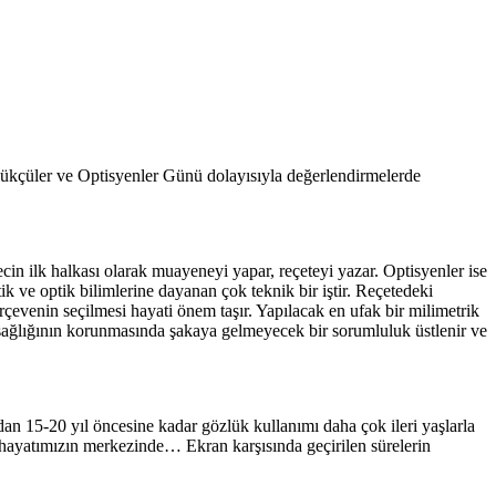
kçüler ve Optisyenler Günü dolayısıyla değerlendirmelerde
 ilk halkası olarak muayeneyi yapar, reçeteyi yazar. Optisyenler ise
ik ve optik bilimlerine dayanan çok teknik bir iştir. Reçetedeki
çevenin seçilmesi hayati önem taşır. Yapılacak en ufak bir milimetrik
 sağlığının korunmasında şakaya gelmeyecek bir sorumluluk üstlenir ve
n 15-20 yıl öncesine kadar gözlük kullanımı daha çok ileri yaşlarla
ar hayatımızın merkezinde… Ekran karşısında geçirilen sürelerin