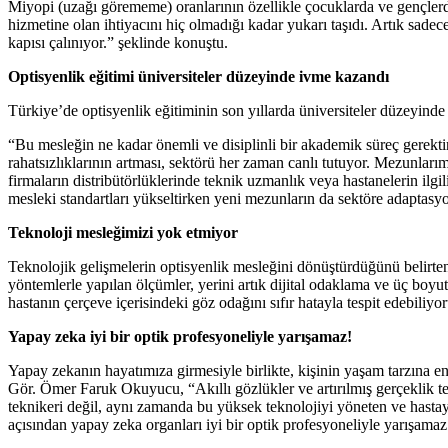
Miyopi (uzağı görememe) oranlarının özellikle çocuklarda ve gençlerd
hizmetine olan ihtiyacını hiç olmadığı kadar yukarı taşıdı. Artık sadec
kapısı çalınıyor.” şeklinde konuştu.
Optisyenlik eğitimi üniversiteler düzeyinde ivme kazandı
Türkiye’de optisyenlik eğitiminin son yıllarda üniversiteler düzeyin
“Bu mesleğin ne kadar önemli ve disiplinli bir akademik süreç gerektir
rahatsızlıklarının artması, sektörü her zaman canlı tutuyor. Mezunla
firmaların distribütörlüklerinde teknik uzmanlık veya hastanelerin ilgil
mesleki standartları yükseltirken yeni mezunların da sektöre adaptasy
Teknoloji mesleğimizi yok etmiyor
Teknolojik gelişmelerin optisyenlik mesleğini dönüştürdüğünü belirten
yöntemlerle yapılan ölçümler, yerini artık dijital odaklama ve üç boyut
hastanın çerçeve içerisindeki göz odağını sıfır hatayla tespit edebili
Yapay zeka iyi bir optik profesyoneliyle yarışamaz!
Yapay zekanın hayatımıza girmesiyle birlikte, kişinin yaşam tarzına en
Gör. Ömer Faruk Okuyucu, “Akıllı gözlükler ve artırılmış gerçeklik tekn
teknikeri değil, aynı zamanda bu yüksek teknolojiyi yöneten ve hastay
açısından yapay zeka organları iyi bir optik profesyoneliyle yarışamaz