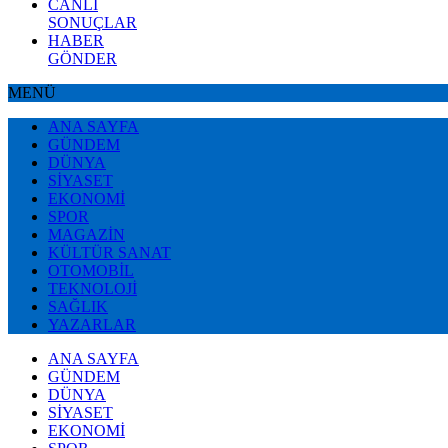
CANLI
SONUÇLAR
HABER
GÖNDER
MENÜ
ANA SAYFA
GÜNDEM
DÜNYA
SİYASET
EKONOMİ
SPOR
MAGAZİN
KÜLTÜR SANAT
OTOMOBİL
TEKNOLOJİ
SAĞLIK
YAZARLAR
ANA SAYFA
GÜNDEM
DÜNYA
SİYASET
EKONOMİ