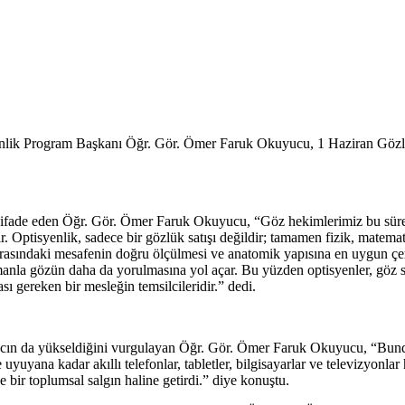
nlik Program Başkanı Öğr. Gör. Ömer Faruk Okuyucu, 1 Haziran Gözlü
 ifade eden Öğr. Gör. Ömer Faruk Okuyucu, “Göz hekimlerimiz bu sürecin
ır. Optisyenlik, sadece bir gözlük satışı değildir; tamamen fizik, matemat
 arasındaki mesafenin doğru ölçülmesi ve anatomik yapısına en uygun çer
zamanla gözün daha da yorulmasına yol açar. Bu yüzden optisyenler, göz
sı gereken bir mesleğin temsilcileridir.” dedi.
yacın da yükseldiğini vurgulayan Öğr. Gör. Ömer Faruk Okuyucu, “Bunda
 uyuyana kadar akıllı telefonlar, tabletler, bilgisayarlar ve televizyonl
bir toplumsal salgın haline getirdi.” diye konuştu.