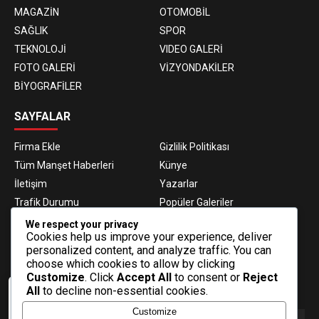
MAGAZİN
OTOMOBİL
SAĞLIK
SPOR
TEKNOLOJİ
VIDEO GALERİ
FOTO GALERİ
VİZYONDAKİLER
BİYOGRAFİLER
SAYFALAR
Firma Ekle
Gizlilik Politikası
Tüm Manşet Haberleri
Künye
İletişim
Yazarlar
Trafik Durumu
Popüler Galeriler
Nöbetçi Eczaneler
Namaz Vakitleri
We respect your privacy
Cookies help us improve your experience, deliver
Hava Durumu
Haber Gönder
personalized content, and analyze traffic. You can
Gazeteler
Fikstür
choose which cookies to allow by clicking
Customize
. Click
Accept All
to consent or
Reject
E-BÜLTEN ABONELİĞİ
All
to decline non-essential cookies.
Veri politikasındaki amaçlarla sınırlı ve
Customize
mevzuata uygun şekilde çerez