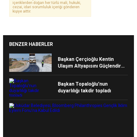
içeriklerden doğan her türlü mali, hukuki,
cezai, idari sorumluluk içeriği gönderen
kişiye aittir.
BENZER HABERLER
Başkan Çerçioğlu Kentin
Ulaşım Altyapısını Güçlendiren
Çalışmalarına Devam Ediyor
Başkan Topaloğlu’nun
duyarlılığı takdir topladı