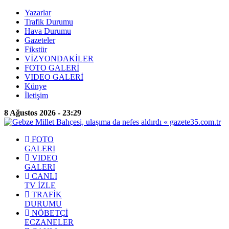
Yazarlar
Trafik Durumu
Hava Durumu
Gazeteler
Fikstür
VİZYONDAKİLER
FOTO GALERİ
VIDEO GALERİ
Künye
İletişim
8 Ağustos 2026 - 23:29
FOTO
GALERI
VIDEO
GALERI
CANLI
TV İZLE
TRAFİK
DURUMU
NÖBETÇİ
ECZANELER