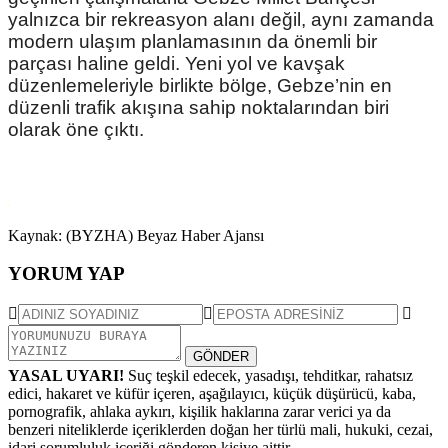
yalnızca bir rekreasyon alanı değil, aynı zamanda
modern ulaşım planlamasının da önemli bir
parçası haline geldi. Yeni yol ve kavşak
düzenlemeleriyle birlikte bölge, Gebze’nin en
düzenli trafik akışına sahip noktalarından biri
olarak öne çıktı.
Kaynak: (BYZHA) Beyaz Haber Ajansı
YORUM YAP
GÖNDER
YASAL UYARI!
Suç teşkil edecek, yasadışı, tehditkar, rahatsız
edici, hakaret ve küfür içeren, aşağılayıcı, küçük düşürücü, kaba,
pornografik, ahlaka aykırı, kişilik haklarına zarar verici ya da
benzeri niteliklerde içeriklerden doğan her türlü mali, hukuki, cezai,
idari sorumluluk içeriği gönderen kişiye aittir.