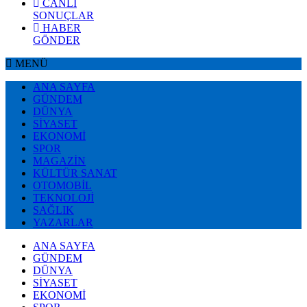
CANLI
SONUÇLAR
HABER
GÖNDER
MENÜ
ANA SAYFA
GÜNDEM
DÜNYA
SİYASET
EKONOMİ
SPOR
MAGAZİN
KÜLTÜR SANAT
OTOMOBİL
TEKNOLOJİ
SAĞLIK
YAZARLAR
ANA SAYFA
GÜNDEM
DÜNYA
SİYASET
EKONOMİ