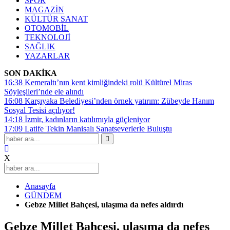
SPOR
MAGAZİN
KÜLTÜR SANAT
OTOMOBİL
TEKNOLOJİ
SAĞLIK
YAZARLAR
SON DAKİKA
16:38
Kemeraltı’nın kent kimliğindeki rolü Kültürel Miras
Söyleşileri’nde ele alındı
16:08
Karşıyaka Belediyesi’nden örnek yatırım: Zübeyde Hanım
Sosyal Tesisi açılıyor!
14:18
İzmir, kadınların katılımıyla güçleniyor
17:09
Latife Tekin Manisalı Sanatseverlerle Buluştu
X
Anasayfa
GÜNDEM
Gebze Millet Bahçesi, ulaşıma da nefes aldırdı
Gebze Millet Bahçesi, ulaşıma da nefes