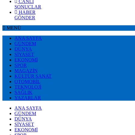
CANLI
SONUÇLAR
HABER
GÖNDER
MENÜ
ANA SAYFA
GÜNDEM
DÜNYA
SİYASET
EKONOMİ
SPOR
MAGAZİN
KÜLTÜR SANAT
OTOMOBİL
TEKNOLOJİ
SAĞLIK
YAZARLAR
ANA SAYFA
GÜNDEM
DÜNYA
SİYASET
EKONOMİ