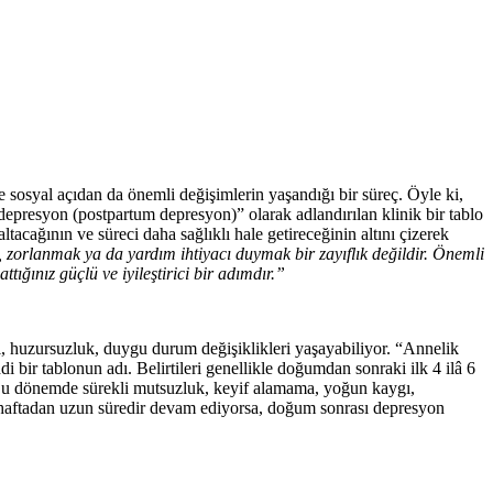
e sosyal açıdan da önemli değişimlerin yaşandığı bir süreç. Öyle ki,
epresyon (postpartum depresyon)” olarak adlandırılan klinik bir tablo
 azaltacağının ve süreci daha sağlıklı hale getireceğinin altını çizerek
zorlanmak ya da yardım ihtiyacı duymak bir zayıflık değildir. Önemli
ığınız güçlü ve iyileştirici bir adımdır.”
 huzursuzluk, duygu durum değişiklikleri yaşayabiliyor. “Annelik
bir tablonun adı. Belirtileri genellikle doğumdan sonraki ilk 4 ilâ 6
. Bu dönemde sürekli mutsuzluk, keyif alamama, yoğun kaygı,
 iki haftadan uzun süredir devam ediyorsa, doğum sonrası depresyon