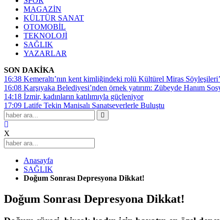
SPOR
MAGAZİN
KÜLTÜR SANAT
OTOMOBİL
TEKNOLOJİ
SAĞLIK
YAZARLAR
SON DAKİKA
16:38
Kemeraltı’nın kent kimliğindeki rolü Kültürel Miras Söyleşileri’
16:08
Karşıyaka Belediyesi’nden örnek yatırım: Zübeyde Hanım Sosyal
14:18
İzmir, kadınların katılımıyla güçleniyor
17:09
Latife Tekin Manisalı Sanatseverlerle Buluştu
X
Anasayfa
SAĞLIK
Doğum Sonrası Depresyona Dikkat!
Doğum Sonrası Depresyona Dikkat!