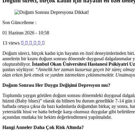
Doğum süreci, birçok kadın için hayatın en özel deney
Son Güncelleme :
01 Haziran 2026 - 10:58
13 views
Doğum süreci,
birçok kadın için hayatın en özel deneyimlerinden biri
annelerin bir kısmı doğum sonrası dönemde duygusal dalgalanmalar yaş
oluşturabiliyor.
İstanbul Okan Üniversitesi Hastanesi Psikiyatri U
şunları söylüyor:
“Annelik her zaman kusursuz geçen bir süreç olmaya
olan erken fark etmek ve yardım istemekten çekinmemektir. Unutmayın, d
Doğum Sonrası Her Duygu Değişimi Depresyon mu?
Toplumda yaygın görülen doğum sonrası dönemdeki duygusal dalgalanma
hüznü (Baby blues)” olarak da bilinen bu durum genellikle 7-14 gün iç
haftada ortaya çıksa da bazı kadınlarda doğumdan birkaç ay sonra, h
yetersizlik hissi ve hatta bebeğe karşı olumsuz duygular gibi belirtile
açısından mutlaka bir hekim değerlendirmesi yapılmalıdır.
Hangi Anneler Daha Çok Risk Altında?