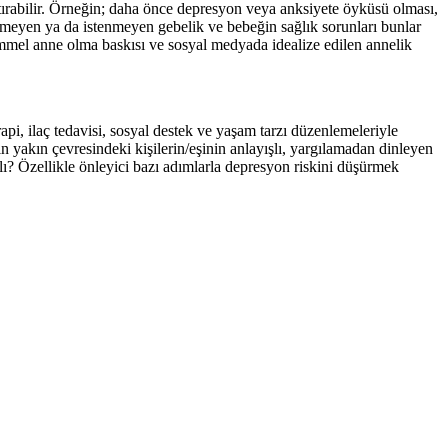
ştırabilir. Örneğin; daha önce depresyon veya anksiyete öyküsü olması,
lenmeyen ya da istenmeyen gebelik ve bebeğin sağlık sorunları bunlar
mmel anne olma baskısı ve sosyal medyada idealize edilen annelik
api, ilaç tedavisi, sosyal destek ve yaşam tarzı düzenlemeleriyle
yakın çevresindeki kişilerin/eşinin anlayışlı, yargılamadan dinleyen
lı? Özellikle önleyici bazı adımlarla depresyon riskini düşürmek