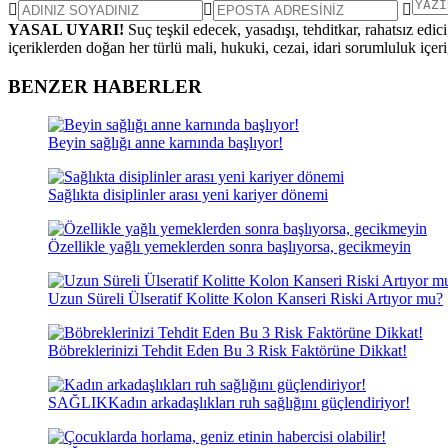
YASAL UYARI!
Suç teşkil edecek, yasadışı, tehditkar, rahatsız edic
içeriklerden doğan her türlü mali, hukuki, cezai, idari sorumluluk içeriğ
BENZER HABERLER
Beyin sağlığı anne karnında başlıyor!
Sağlıkta disiplinler arası yeni kariyer dönemi
Özellikle yağlı yemeklerden sonra başlıyorsa, gecikmeyin
Uzun Süreli Ülseratif Kolitte Kolon Kanseri Riski Artıyor mu?
Böbreklerinizi Tehdit Eden Bu 3 Risk Faktörüne Dikkat!
SAĞLIK
Kadın arkadaşlıkları ruh sağlığını güçlendiriyor!