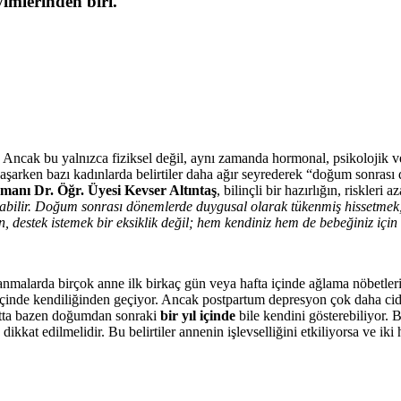
imlerinden biri.
. Ancak bu yalnızca fiziksel değil, aynı zamanda hormonal, psikolojik v
arken bazı kadınlarda belirtiler daha ağır seyrederek “doğum sonrası d
zmanı Dr. Öğr. Üyesi Kevser Altıntaş
, bilinçli bir hazırlığın, riskleri
bilir. Doğum sonrası dönemlerde duygusal olarak tükenmiş hissetmek, 
estek istemek bir eksiklik değil; hem kendiniz hem de bebeğiniz için att
larda birçok anne ilk birkaç gün veya hafta içinde ağlama nöbetleri,
inde kendiliğinden geçiyor. Ancak postpartum depresyon çok daha ciddi 
atta bazen doğumdan sonraki
bir yıl içinde
bile kendini gösterebiliyor
re dikkat edilmelidir. Bu belirtiler annenin işlevselliğini etkiliyorsa ve