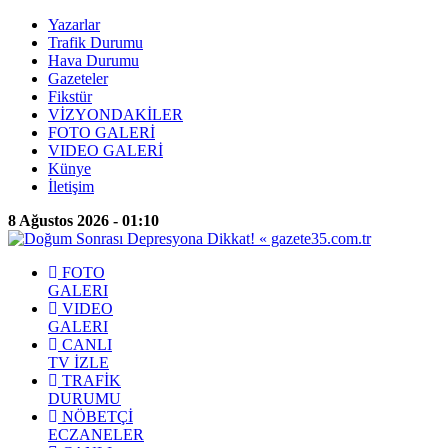
Yazarlar
Trafik Durumu
Hava Durumu
Gazeteler
Fikstür
VİZYONDAKİLER
FOTO GALERİ
VIDEO GALERİ
Künye
İletişim
8 Ağustos 2026 - 01:10
FOTO
GALERI
VIDEO
GALERI
CANLI
TV İZLE
TRAFİK
DURUMU
NÖBETÇİ
ECZANELER