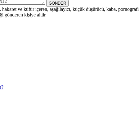
GÖNDER
i, hakaret ve küfür içeren, aşağılayıcı, küçük düşürücü, kaba, pornografik,
i gönderen kişiye aittir.