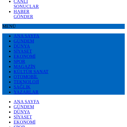
CANLI
SONUÇLAR
HABER
GÖNDER
MENÜ
ANA SAYFA
GÜNDEM
DÜNYA
SİYASET
EKONOMİ
SPOR
MAGAZİN
KÜLTÜR SANAT
OTOMOBİL
TEKNOLOJİ
SAĞLIK
YAZARLAR
ANA SAYFA
GÜNDEM
DÜNYA
SİYASET
EKONOMİ