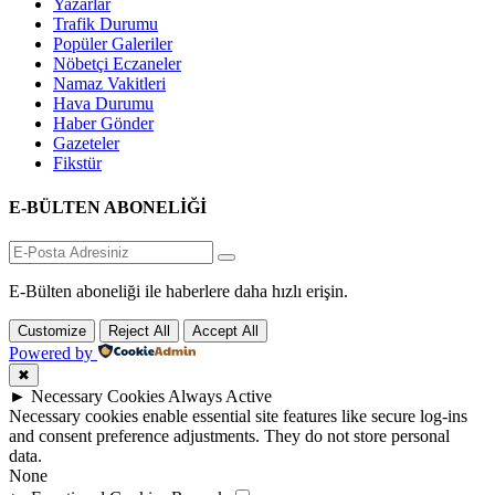
Yazarlar
Trafik Durumu
Popüler Galeriler
Nöbetçi Eczaneler
Namaz Vakitleri
Hava Durumu
Haber Gönder
Gazeteler
Fikstür
E-BÜLTEN ABONELİĞİ
E-Bülten aboneliği ile haberlere daha hızlı erişin.
Customize
Reject All
Accept All
Powered by
✖
►
Necessary Cookies
Always Active
Necessary cookies enable essential site features like secure log-ins
and consent preference adjustments. They do not store personal
data.
None