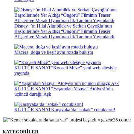
Disney+’ın Hilal Altınbilek ve Serkan Çayoğlu’nun
Başrollerinde Yer Aldığı “Öngörü” Filminin Teaser
Afişleri ve Merak Uyandıran İlk Tanıtımı Yayımlandı
Macera, doğa ve keşif aynı rotada buluştu
KÜLTÜR SANAT
“Kocaeli Müze” yeni web sitesiyle
yayında
KÜLTÜR SANAT
“Yaşamdan Yazıya” Atölyesi’nin
üçüncü durağı; Aşk
KÜLTÜR SANAT
Karşıyaka’da “sokak” çocukların!
KATEGORİLER