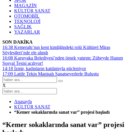
SPOR
MAGAZİN
KÜLTÜR SANAT
OTOMOBİL
TEKNOLOJİ
SAĞLIK
YAZARLAR
SON DAKİKA
16:38
Kemeraltı’nın kent kimliğindeki rolü Kültürel Miras
Söyleşileri’nde ele alındı
16:08
Karşıyaka Belediyesi’nden örnek yatırım: Zübeyde Hanım
Sosyal Tesisi açılıyor!
14:18
İzmir, kadınların katılımıyla güçleniyor
17:09
Latife Tekin Manisalı Sanatseverlerle Buluştu
X
Anasayfa
KÜLTÜR SANAT
“Kemer sokaklarında sanat var” projesi başladı
“Kemer sokaklarında sanat var” projesi