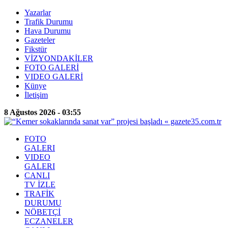
Yazarlar
Trafik Durumu
Hava Durumu
Gazeteler
Fikstür
VİZYONDAKİLER
FOTO GALERİ
VIDEO GALERİ
Künye
İletişim
8 Ağustos 2026 - 03:55
FOTO
GALERI
VIDEO
GALERI
CANLI
TV İZLE
TRAFİK
DURUMU
NÖBETÇİ
ECZANELER