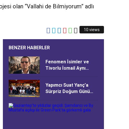
jesi olan “Vallahi de Bilmiyorum” adlı
10 views
BENZER HABERLER
Fenomen İsimler ve
Tivorlu İsmail Aynı
Filmde Buluştu! ‘Kozalak
Devri’ 7 Ağustos’ta
Yapımcı Suat Yanç’a
Vizyonda
Sürpriz Doğum Günü
Kutlaması!