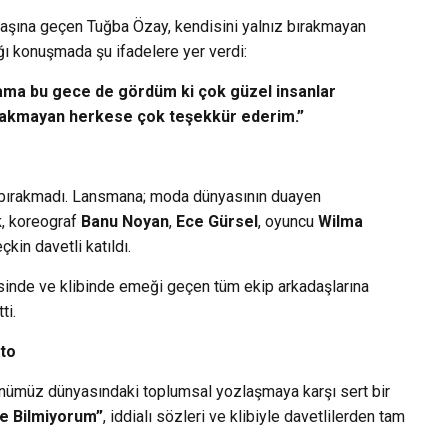
aşına geçen Tuğba Özay, kendisini yalnız bırakmayan
tığı konuşmada şu ifadelere yer verdi:
ama bu gece de gördüm ki çok güzel insanlar
bırakmayan herkese çok teşekkür ederim.”
z bırakmadı. Lansmana; moda dünyasının duayen
k
, koreograf
Banu Noyan
,
Ece Gürsel
, oyuncu
Wilma
kin davetli katıldı.
esinde ve klibinde emeği geçen tüm ekip arkadaşlarına
ti.
sto
nümüz dünyasındaki toplumsal yozlaşmaya karşı sert bir
de Bilmiyorum”
, iddialı sözleri ve klibiyle davetlilerden tam