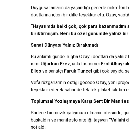
Duygusal anların da yaşandığı gecede mikrofon b
dostlarına içten bir dille teşekkür etti. Özay, yap
“Hayatımda belki çok, çok para kazanmadım 
biriktirmişim. Beni bu özel günümde yalnız 
Sanat Dünyası Yalnız Bırakmadı
Bu anlamlı günde Tuğba Özay’ı dostları da yalnı
ismi
Uğurkan Erez
, ünlü tasarımcı
Erol Albayra
Elles
ve sanatçı
Faruk Tuncel
gibi çok sayıda seç
Vefa rüzgarlarının estiği gecede Özay, yeni proj
teşekkür ederek sahnede tek tek plaket takdim et
Toplumsal Yozlaşmaya Karşı Sert Bir Manife
Sadece bir müzik çalışması olmanın ötesinde, gü
başkaldırı ve manifesto niteliği taşıyan
“Vallahi 
not aldı.