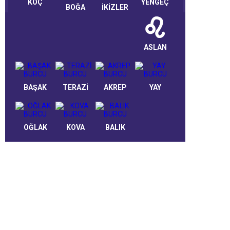
KOÇ
YENGEÇ
BOĞA
İKİZLER
ASLAN
BAŞAK
TERAZİ
AKREP
YAY
OĞLAK
KOVA
BALIK