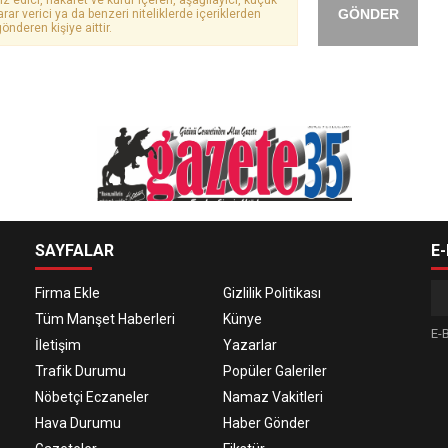
GÖNDER
arar verici ya da benzeri niteliklerde içeriklerden
önderen kişiye aittir.
SAYFALAR
E
Firma Ekle
Gizlilik Politikası
Tüm Manşet Haberleri
Künye
E-B
İletişim
Yazarlar
Trafik Durumu
Popüler Galeriler
Nöbetçi Eczaneler
Namaz Vakitleri
Hava Durumu
Haber Gönder