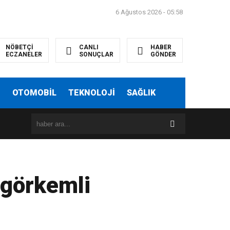
6 Ağustos 2026 - 05:58
NÖBETÇİ
CANLI
HABER
ECZANELER
SONUÇLAR
GÖNDER
T
OTOMOBİL
TEKNOLOJİ
SAĞLIK
 görkemli