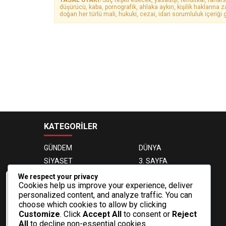
düşürücü, kaba, pornografik, ahlaka aykırı, kişilik haklarına z
doğan her türlü mali, hukuki, cezai, idari sorumluluk içeriği g
KATEGORİLER
GÜNDEM
DÜNYA
SİYASET
3. SAYFA
EKONOMİ
EĞİTİM
We respect your privacy
Cookies help us improve your experience, deliver
MAGAZİN
OTOMOBİL
Veri politikasındaki amaçlarla sınırlı ve
personalized content, and analyze traffic. You can
mevzuata uygun şekilde çerez
SAĞLIK
SPOR
choose which cookies to allow by clicking
konumlandırmaktayız. Detaylar için veri
TEKNOLOJİ
VIDEO GALERİ
Customize
. Click
Accept All
to consent or
Reject
politikamızı inceleyebilirsiniz.
All
to decline non-essential cookies.