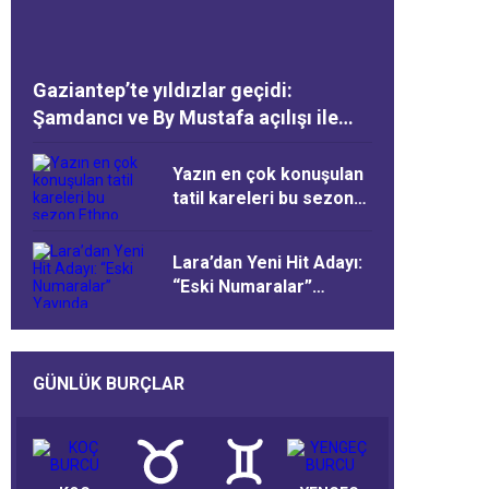
Gaziantep’te yıldızlar geçidi:
Şamdancı ve By Mustafa açılışı ile
Green Park’ta görkemli gala
Yazın en çok konuşulan
tatil kareleri bu sezon
Ethno Belek’ten geldi
Lara’dan Yeni Hit Adayı:
“Eski Numaralar”
Yayında
GÜNLÜK BURÇLAR