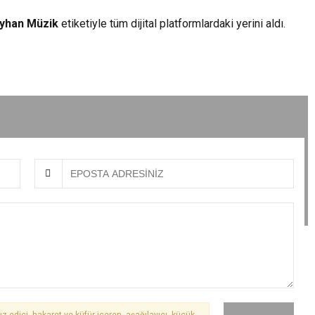
yhan Müzik
etiketiyle tüm dijital platformlardaki yerini aldı.
ız edici, hakaret ve küfür içeren, aşağılayıcı, küçük