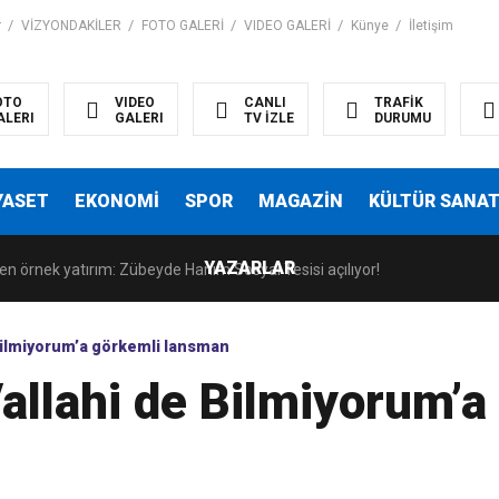
r
VİZYONDAKİLER
FOTO GALERİ
VIDEO GALERİ
Künye
İletişim
OTO
VIDEO
CANLI
TRAFİK
ALERI
GALERI
TV İZLE
DURUMU
anatseverlerle Buluştu
YASET
EKONOMİ
SPOR
MAGAZİN
KÜLTÜR SANA
indeki rolü Kültürel Miras Söyleşileri’nde ele alındı
YAZARLAR
en örnek yatırım: Zübeyde Hanım Sosyal Tesisi açılıyor!
ıyla güçleniyor
Bilmiyorum’a görkemli lansman
allahi de Bilmiyorum’a
anatseverlerle Buluştu
indeki rolü Kültürel Miras Söyleşileri’nde ele alındı