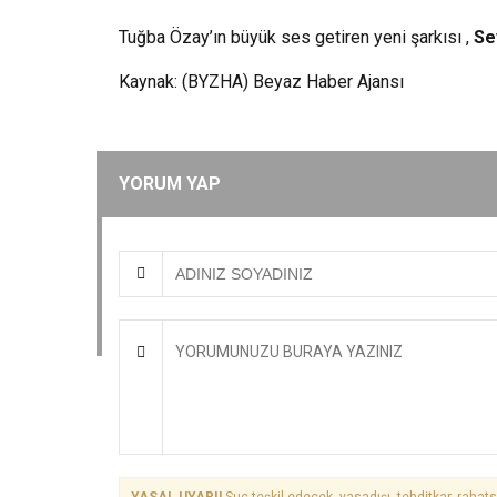
Tuğba Özay’ın büyük ses getiren yeni şarkısı ,
Se
Kaynak: (BYZHA) Beyaz Haber Ajansı
YORUM YAP
YASAL UYARI!
Suç teşkil edecek, yasadışı, tehditkar, rahats