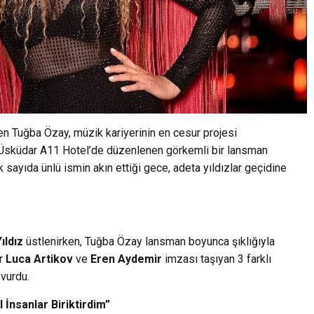
en Tuğba Özay, müzik kariyerinin en cesur projesi
, Üsküdar A11 Hotel’de düzenlenen görkemli bir lansman
 sayıda ünlü ismin akın ettiği gece, adeta yıldızlar geçidine
ıldız
üstlenirken, Tuğba Özay lansman boyunca şıklığıyla
ar
Luca Artikov
ve
Eren Aydemir
imzası taşıyan 3 farklı
vurdu.
nsanlar Biriktirdim”