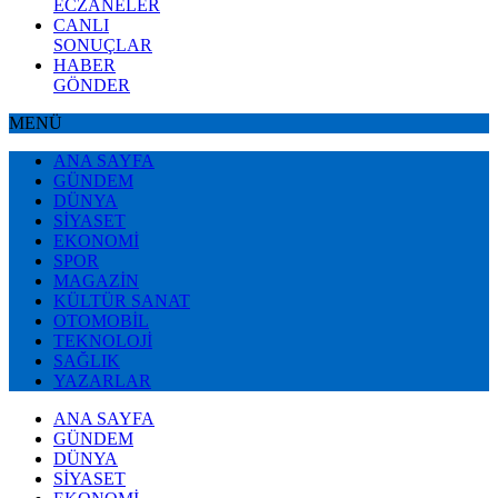
ECZANELER
CANLI
SONUÇLAR
HABER
GÖNDER
MENÜ
ANA SAYFA
GÜNDEM
DÜNYA
SİYASET
EKONOMİ
SPOR
MAGAZİN
KÜLTÜR SANAT
OTOMOBİL
TEKNOLOJİ
SAĞLIK
YAZARLAR
ANA SAYFA
GÜNDEM
DÜNYA
SİYASET