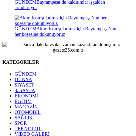
GÜNDEM
Bayrampaşa’da kaldırımlar işgalden
arındırılıyor
GÜNDEM
Akın: Komşularımız için Bayrampaşa’nın
her köşesine dokunuyoruz
KATEGORİLER
GÜNDEM
DÜNYA
SİYASET
3. SAYFA
EKONOMİ
EĞİTİM
MAGAZİN
OTOMOBİL
SAĞLIK
SPOR
TEKNOLOJİ
VIDEO GALERİ