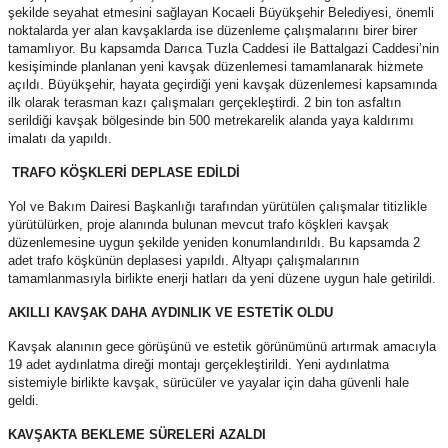
şekilde seyahat etmesini sağlayan Kocaeli Büyükşehir Belediyesi, önemli
noktalarda yer alan kavşaklarda ise düzenleme çalışmalarını birer birer
tamamlıyor. Bu kapsamda Darıca Tuzla Caddesi ile Battalgazi Caddesi’nin
kesişiminde planlanan yeni kavşak düzenlemesi tamamlanarak hizmete
açıldı. Büyükşehir, hayata geçirdiği yeni kavşak düzenlemesi kapsamında
ilk olarak terasman kazı çalışmaları gerçekleştirdi. 2 bin ton asfaltın
serildiği kavşak bölgesinde bin 500 metrekarelik alanda yaya kaldırımı
imalatı da yapıldı.
TRAFO KÖŞKLERİ DEPLASE EDİLDİ
Yol ve Bakım Dairesi Başkanlığı tarafından yürütülen çalışmalar titizlikle
yürütülürken, proje alanında bulunan mevcut trafo köşkleri kavşak
düzenlemesine uygun şekilde yeniden konumlandırıldı. Bu kapsamda 2
adet trafo köşkünün deplasesi yapıldı. Altyapı çalışmalarının
tamamlanmasıyla birlikte enerji hatları da yeni düzene uygun hale getirildi.
AKILLI KAVŞAK DAHA AYDINLIK VE ESTETİK OLDU
Kavşak alanının gece görüşünü ve estetik görünümünü artırmak amacıyla
19 adet aydınlatma direği montajı gerçekleştirildi. Yeni aydınlatma
sistemiyle birlikte kavşak, sürücüler ve yayalar için daha güvenli hale
geldi.
KAVŞAKTA BEKLEME SÜRELERİ AZALDI