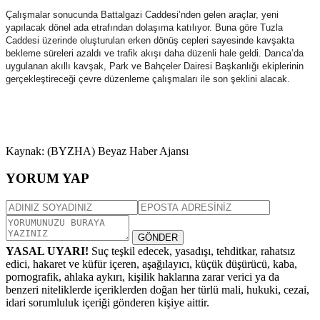
Çalışmalar sonucunda Battalgazi Caddesi’nden gelen araçlar, yeni
yapılacak dönel ada etrafından dolaşıma katılıyor. Buna göre Tuzla
Caddesi üzerinde oluşturulan erken dönüş cepleri sayesinde kavşakta
bekleme süreleri azaldı ve trafik akışı daha düzenli hale geldi. Darıca’da
uygulanan akıllı kavşak, Park ve Bahçeler Dairesi Başkanlığı ekiplerinin
gerçekleştireceği çevre düzenleme çalışmaları ile son şeklini alacak.
Kaynak: (BYZHA) Beyaz Haber Ajansı
YORUM YAP
GÖNDER
YASAL UYARI!
Suç teşkil edecek, yasadışı, tehditkar, rahatsız
edici, hakaret ve küfür içeren, aşağılayıcı, küçük düşürücü, kaba,
pornografik, ahlaka aykırı, kişilik haklarına zarar verici ya da
benzeri niteliklerde içeriklerden doğan her türlü mali, hukuki, cezai,
idari sorumluluk içeriği gönderen kişiye aittir.