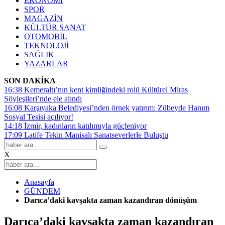
EKONOMİ
SPOR
MAGAZİN
KÜLTÜR SANAT
OTOMOBİL
TEKNOLOJİ
SAĞLIK
YAZARLAR
SON DAKİKA
16:38
Kemeraltı’nın kent kimliğindeki rolü Kültürel Miras
Söyleşileri’nde ele alındı
16:08
Karşıyaka Belediyesi’nden örnek yatırım: Zübeyde Hanım
Sosyal Tesisi açılıyor!
14:18
İzmir, kadınların katılımıyla güçleniyor
17:09
Latife Tekin Manisalı Sanatseverlerle Buluştu
X
Anasayfa
GÜNDEM
Darıca’daki kavşakta zaman kazandıran dönüşüm
Darıca’daki kavşakta zaman kazandıran