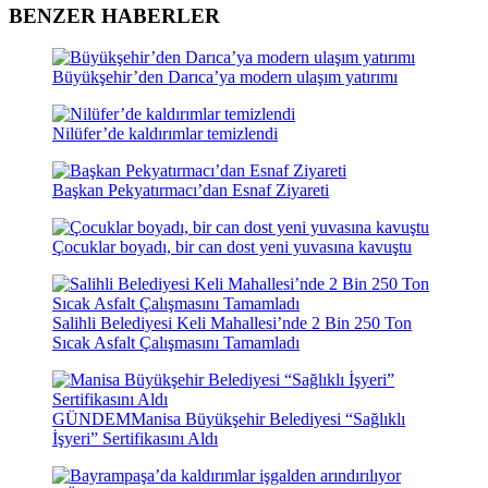
BENZER HABERLER
Büyükşehir’den Darıca’ya modern ulaşım yatırımı
Nilüfer’de kaldırımlar temizlendi
Başkan Pekyatırmacı’dan Esnaf Ziyareti
Çocuklar boyadı, bir can dost yeni yuvasına kavuştu
Salihli Belediyesi Keli Mahallesi’nde 2 Bin 250 Ton
Sıcak Asfalt Çalışmasını Tamamladı
GÜNDEM
Manisa Büyükşehir Belediyesi “Sağlıklı
İşyeri” Sertifikasını Aldı