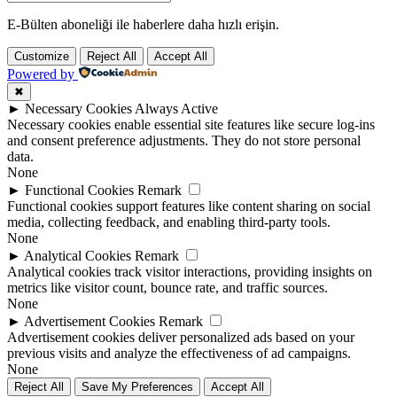
E-Bülten aboneliği ile haberlere daha hızlı erişin.
Customize
Reject All
Accept All
Powered by
✖
►
Necessary Cookies
Always Active
Necessary cookies enable essential site features like secure log-ins
and consent preference adjustments. They do not store personal
data.
None
►
Functional Cookies
Remark
Functional cookies support features like content sharing on social
media, collecting feedback, and enabling third-party tools.
None
►
Analytical Cookies
Remark
Analytical cookies track visitor interactions, providing insights on
metrics like visitor count, bounce rate, and traffic sources.
None
►
Advertisement Cookies
Remark
Advertisement cookies deliver personalized ads based on your
previous visits and analyze the effectiveness of ad campaigns.
None
Reject All
Save My Preferences
Accept All