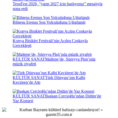
TeosFest 2026, “yarın 2027 için başlıyoruz” mesajıyla
sona erdi
Bilgesu Erenus Son Yolculuğuna Uğurlandı
Konya Bisiklet Festivali’nin Açılışı Coşkuyla
Gerçekleşti
KÜLTÜR SANAT
Maltepe’de, Süreyya Plajı’nda
müzik ziyafeti
KÜLTÜR SANAT
Türk Dünyası’nın Kalbi
Keçiören’de Attı
KÜLTÜR SANAT
Başkan Çerçioğlu’ndan Didim’de
Yaz Konseri