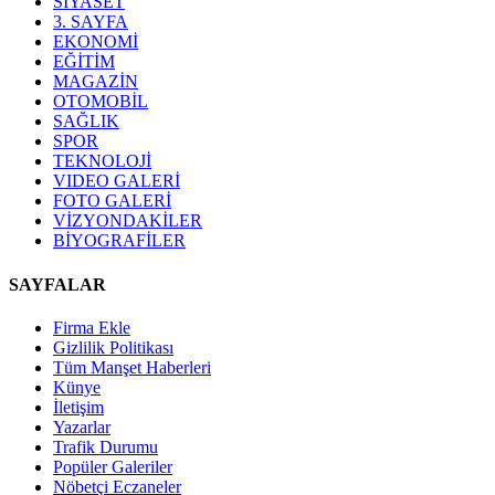
SİYASET
3. SAYFA
EKONOMİ
EĞİTİM
MAGAZİN
OTOMOBİL
SAĞLIK
SPOR
TEKNOLOJİ
VIDEO GALERİ
FOTO GALERİ
VİZYONDAKİLER
BİYOGRAFİLER
SAYFALAR
Firma Ekle
Gizlilik Politikası
Tüm Manşet Haberleri
Künye
İletişim
Yazarlar
Trafik Durumu
Popüler Galeriler
Nöbetçi Eczaneler