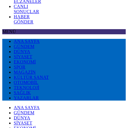
ECZANELER
CANLI
SONUÇLAR
HABER
GÖNDER
MENÜ
ANA SAYFA
GÜNDEM
DÜNYA
SİYASET
EKONOMİ
SPOR
MAGAZİN
KÜLTÜR SANAT
OTOMOBİL
TEKNOLOJİ
SAĞLIK
YAZARLAR
ANA SAYFA
GÜNDEM
DÜNYA
SİYASET