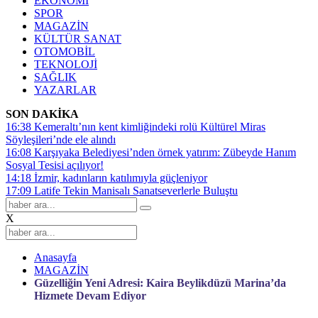
EKONOMİ
SPOR
MAGAZİN
KÜLTÜR SANAT
OTOMOBİL
TEKNOLOJİ
SAĞLIK
YAZARLAR
SON DAKİKA
16:38
Kemeraltı’nın kent kimliğindeki rolü Kültürel Miras
Söyleşileri’nde ele alındı
16:08
Karşıyaka Belediyesi’nden örnek yatırım: Zübeyde Hanım
Sosyal Tesisi açılıyor!
14:18
İzmir, kadınların katılımıyla güçleniyor
17:09
Latife Tekin Manisalı Sanatseverlerle Buluştu
X
Anasayfa
MAGAZİN
Güzelliğin Yeni Adresi: Kaira Beylikdüzü Marina’da
Hizmete Devam Ediyor