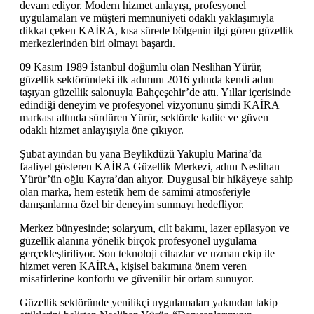
devam ediyor. Modern hizmet anlayışı, profesyonel
uygulamaları ve müşteri memnuniyeti odaklı yaklaşımıyla
dikkat çeken KAİRA, kısa sürede bölgenin ilgi gören güzellik
merkezlerinden biri olmayı başardı.
09 Kasım 1989 İstanbul doğumlu olan Neslihan Yürür,
güzellik sektöründeki ilk adımını 2016 yılında kendi adını
taşıyan güzellik salonuyla Bahçeşehir’de attı. Yıllar içerisinde
edindiği deneyim ve profesyonel vizyonunu şimdi KAİRA
markası altında sürdüren Yürür, sektörde kalite ve güven
odaklı hizmet anlayışıyla öne çıkıyor.
Şubat ayından bu yana Beylikdüzü Yakuplu Marina’da
faaliyet gösteren KAİRA Güzellik Merkezi, adını Neslihan
Yürür’ün oğlu Kayra’dan alıyor. Duygusal bir hikâyeye sahip
olan marka, hem estetik hem de samimi atmosferiyle
danışanlarına özel bir deneyim sunmayı hedefliyor.
Merkez bünyesinde; solaryum, cilt bakımı, lazer epilasyon ve
güzellik alanına yönelik birçok profesyonel uygulama
gerçekleştiriliyor. Son teknoloji cihazlar ve uzman ekip ile
hizmet veren KAİRA, kişisel bakımına önem veren
misafirlerine konforlu ve güvenilir bir ortam sunuyor.
Güzellik sektöründe yenilikçi uygulamaları yakından takip