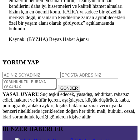
ettiklerini belirten Neslihan Yürür, “Danışanlarımızın
kendilerini daha iyi hissetmeleri ve kaliteli hizmet almaları
bizim için en önemli konu. KAİRA’yı sadece bir güzellik
merkezi değil, insanların kendilerine zaman ayırabilecekleri
özel bir yaşam alanı olarak görüyoruz” açıklamasında
bulundu.
Kaynak: (BYZHA) Beyaz Haber Ajansı
YORUM YAP
GÖNDER
YASAL UYARI!
Suç teşkil edecek, yasadışı, tehditkar, rahatsız
edici, hakaret ve küfür içeren, aşağılayıcı, küçük düşürücü, kaba,
pornografik, ahlaka aykırı, kişilik haklarına zarar verici ya da
benzeri niteliklerde içeriklerden doğan her türlü mali, hukuki, cezai,
idari sorumluluk içeriği gönderen kişiye aittir.
BENZER HABERLER