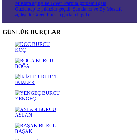
Gaziantep’te yıldızlar geçidi: Şamdancı ve By Mustafa
açılışı ile Green Park’ta görkemli gala
GÜNLÜK BURÇLAR
KOÇ
BOĞA
İKİZLER
YENGEÇ
ASLAN
BAŞAK