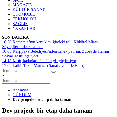
SPOR
MAGAZİN
KÜLTÜR SANAT
OTOMOBİL
TEKNOLOJİ
SAĞLIK
YAZARLAR
SON DAKİKA
16:38
Kemeraltı’nın kent kimliğindeki rolü Kültürel Miras
Söyleşileri’nde ele alındı
16:08
Karşıyaka Belediyesi’nden örnek yatırım: Zübeyde Hanım
Sosyal Tesisi açılıyor!
14:18
İzmir, kadınların katılımıyla güçleniyor
17:09
Latife Tekin Manisalı Sanatseverlerle Buluştu
X
Anasayfa
GÜNDEM
Dev projede bir etap daha tamam
Dev projede bir etap daha tamam