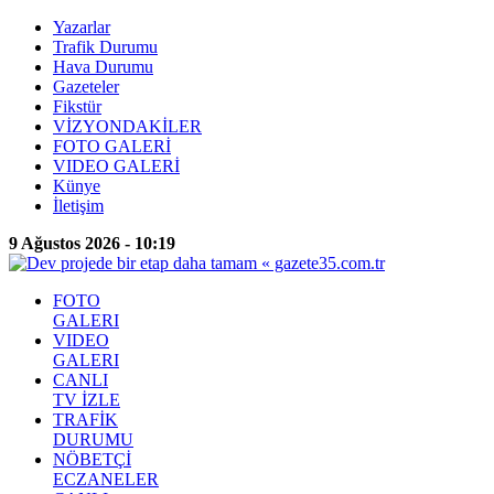
Yazarlar
Trafik Durumu
Hava Durumu
Gazeteler
Fikstür
VİZYONDAKİLER
FOTO GALERİ
VIDEO GALERİ
Künye
İletişim
9 Ağustos 2026 - 10:19
FOTO
GALERI
VIDEO
GALERI
CANLI
TV İZLE
TRAFİK
DURUMU
NÖBETÇİ
ECZANELER