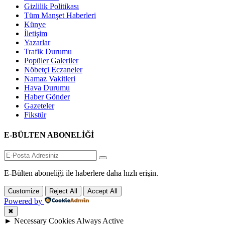
Gizlilik Politikası
Tüm Manşet Haberleri
Künye
İletişim
Yazarlar
Trafik Durumu
Popüler Galeriler
Nöbetçi Eczaneler
Namaz Vakitleri
Hava Durumu
Haber Gönder
Gazeteler
Fikstür
E-BÜLTEN ABONELİĞİ
E-Bülten aboneliği ile haberlere daha hızlı erişin.
Customize
Reject All
Accept All
Powered by
✖
►
Necessary Cookies
Always Active