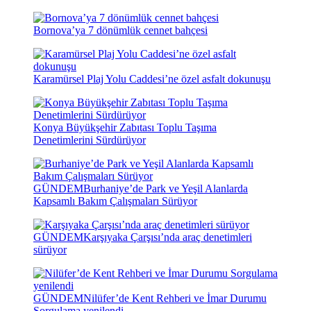
Bornova’ya 7 dönümlük cennet bahçesi
Karamürsel Plaj Yolu Caddesi’ne özel asfalt dokunuşu
Konya Büyükşehir Zabıtası Toplu Taşıma
Denetimlerini Sürdürüyor
GÜNDEM
Burhaniye’de Park ve Yeşil Alanlarda
Kapsamlı Bakım Çalışmaları Sürüyor
GÜNDEM
Karşıyaka Çarşısı’nda araç denetimleri
sürüyor
GÜNDEM
Nilüfer’de Kent Rehberi ve İmar Durumu
Sorgulama yenilendi