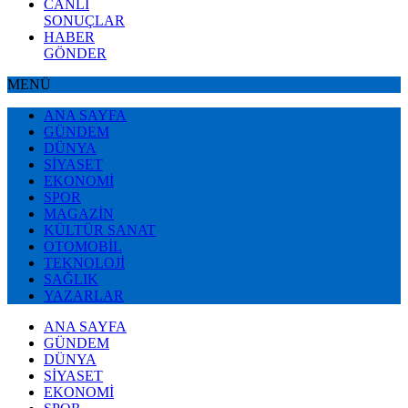
CANLI
SONUÇLAR
HABER
GÖNDER
MENÜ
ANA SAYFA
GÜNDEM
DÜNYA
SİYASET
EKONOMİ
SPOR
MAGAZİN
KÜLTÜR SANAT
OTOMOBİL
TEKNOLOJİ
SAĞLIK
YAZARLAR
ANA SAYFA
GÜNDEM
DÜNYA
SİYASET
EKONOMİ