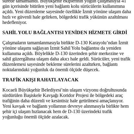
sürede tamamlandı. Büyükşehir ekiplerinin yoğun çalışmasıyla 41
gün içerisinde bitirilen yeni bağlantı kolu sürücülerin kullanımına
açıldı. Yeni düzenleme sayesinde özellikle İzmit yönüne ulaşım daha
hızlı ve güvenli hale gelirken, bölgedeki trafik yükünün azaltılması
hedefleniyor.
SAHİL YOLU BAĞLANTISI YENİDEN HİZMETE GİRDİ
Çalışmaların tamamlanmasıyla birlikte D-130 Karayolu’ndan İzmit
yönüne ulaşımı sağlayan İzmit Sahil Yolu bağlantısı da yeniden
kullanıma açıldı. Böylelikle D-130 üzerinden şehir merkezine ve
sahil güzergâhına ulaşım daha akıcı hale geldi. Sürücüler, yeni trafik
düzenlemesi sayesinde bekleme sürelerini azaltırken, bağlantı
noktalarındaki yoğunluk da önemli ölçüde düşecek.
TRAFİK AKIŞI RAHATLAYACAK
Kocaeli Büyükşehir Belediyesi’nin ulaşım vizyonu doğrultusunda
sürdürülen Başiskele Kavşağı Koridor Projesi ile bölgedeki araç
trafiğinin daha düzenli ve kesintisiz hale getirilmesi amaçlanıyor.
Yeni kavşak ve bağlantı yollarının devreye alınmasıyla birlikte hem
şehir içi ulaşım hızlanacak hem de D-130 üzerindeki trafik
yoğunluğu önemli ölçüde azalacak.