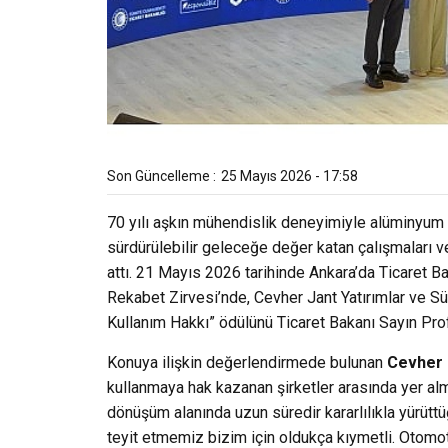
Son Güncelleme :
25 Mayıs 2026 - 17:58
70 yılı aşkın mühendislik deneyimiyle alüminyum
sürdürülebilir geleceğe değer katan çalışmaları v
attı. 21 Mayıs 2026 tarihinde Ankara’da Ticaret B
Rekabet Zirvesi’nde, Cevher Jant Yatırımlar ve S
Kullanım Hakkı” ödülünü Ticaret Bakanı Sayın Prof.
Konuya ilişkin değerlendirmede bulunan
Cevher 
kullanmaya hak kazanan şirketler arasında yer alm
dönüşüm alanında uzun süredir kararlılıkla yürüt
teyit etmemiz bizim için oldukça kıymetli. Otomotiv 