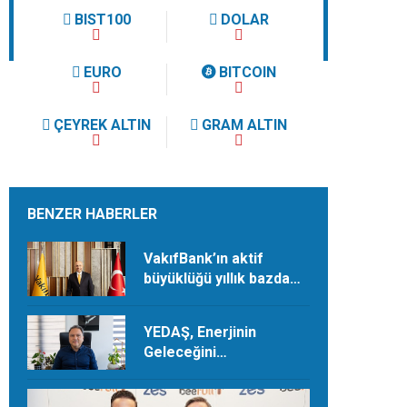
BIST100
DOLAR
EURO
BITCOIN
ÇEYREK ALTIN
GRAM ALTIN
BENZER HABERLER
VakıfBank’ın aktif
büyüklüğü yıllık bazda
yüzde 28 artışla 5,8
trilyon TL’yi aştı
YEDAŞ, Enerjinin
Geleceğini
Şekillendirecek Genç
Yetenekleri Arıyor