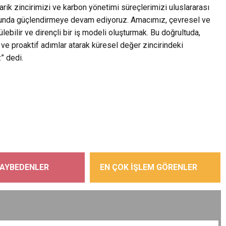
rik zincirimizi ve karbon yönetimi süreçlerimizi uluslararası
usunda güçlendirmeye devam ediyoruz. Amacımız, çevresel ve
lebilir ve dirençli bir iş modeli oluşturmak. Bu doğrultuda,
 ve proaktif adımlar atarak küresel değer zincirindeki
” dedi.
KAYBEDENLER
EN ÇOK İŞLEM GÖRENLER