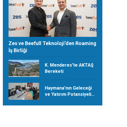
Zes ve Beefull Teknoloji’den Roaming
İş Birliği
K. Menderes’te AKTAŞ
Bereketi
Haymana’nın Geleceği
ve Yatırım Potansiyeli
Masaya Yatırıldı