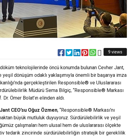
9 views
 döküm teknolojilerinde öncü konumda bulunan Cevher Jant,
e yeşil dönüşüm odaklı yaklaşımıyla önemli bir başarıya imza
akanlığı’nda gerçekleştirilen Responsible® ve Uluslararası
ürdürülebilirlik Müdürü Sema Bilgiç, “Responsible® Markası
 Dr. Ömer Bolat’ın elinden aldı.
Jant CEO’su Oğuz Özmen
, “Responsible® Markası’nı
aktan büyük mutluluk duyuyoruz. Sürdürülebilirlik ve yeşil
tüğümüz çalışmaları hem ulusal hem de uluslararası ölçekte
tedarik zincirinde sürdürülebilirliğin stratejik bir gereklilik