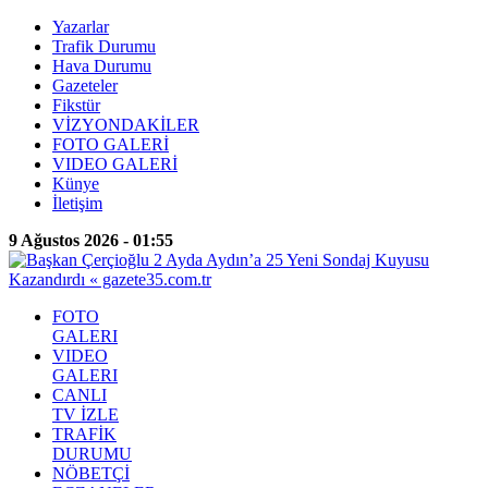
Yazarlar
Trafik Durumu
Hava Durumu
Gazeteler
Fikstür
VİZYONDAKİLER
FOTO GALERİ
VIDEO GALERİ
Künye
İletişim
9 Ağustos 2026 - 01:55
FOTO
GALERI
VIDEO
GALERI
CANLI
TV İZLE
TRAFİK
DURUMU
NÖBETÇİ