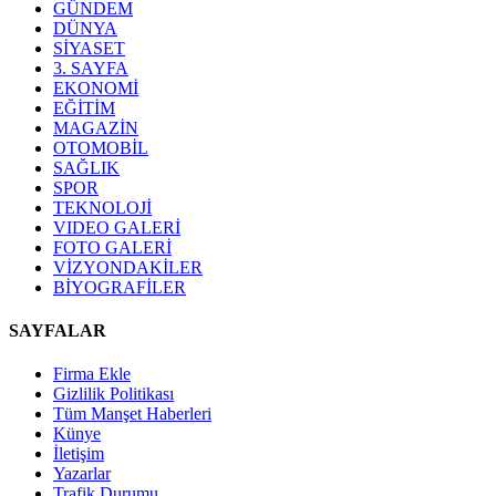
GÜNDEM
DÜNYA
SİYASET
3. SAYFA
EKONOMİ
EĞİTİM
MAGAZİN
OTOMOBİL
SAĞLIK
SPOR
TEKNOLOJİ
VIDEO GALERİ
FOTO GALERİ
VİZYONDAKİLER
BİYOGRAFİLER
SAYFALAR
Firma Ekle
Gizlilik Politikası
Tüm Manşet Haberleri
Künye
İletişim
Yazarlar
Trafik Durumu