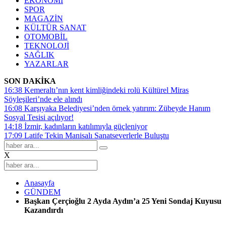
EKONOMİ
SPOR
MAGAZİN
KÜLTÜR SANAT
OTOMOBİL
TEKNOLOJİ
SAĞLIK
YAZARLAR
SON DAKİKA
16:38
Kemeraltı’nın kent kimliğindeki rolü Kültürel Miras
Söyleşileri’nde ele alındı
16:08
Karşıyaka Belediyesi’nden örnek yatırım: Zübeyde Hanım
Sosyal Tesisi açılıyor!
14:18
İzmir, kadınların katılımıyla güçleniyor
17:09
Latife Tekin Manisalı Sanatseverlerle Buluştu
X
Anasayfa
GÜNDEM
Başkan Çerçioğlu 2 Ayda Aydın’a 25 Yeni Sondaj Kuyusu
Kazandırdı