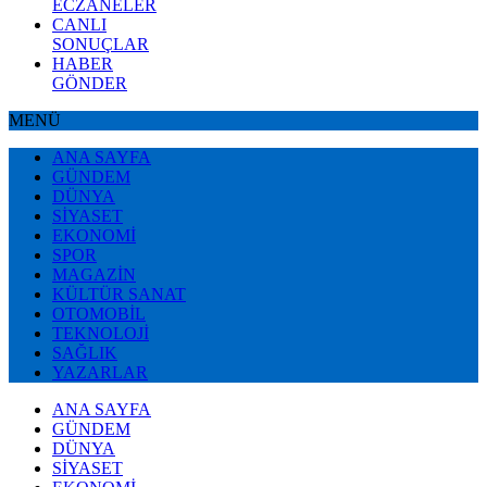
ECZANELER
CANLI
SONUÇLAR
HABER
GÖNDER
MENÜ
ANA SAYFA
GÜNDEM
DÜNYA
SİYASET
EKONOMİ
SPOR
MAGAZİN
KÜLTÜR SANAT
OTOMOBİL
TEKNOLOJİ
SAĞLIK
YAZARLAR
ANA SAYFA
GÜNDEM
DÜNYA
SİYASET