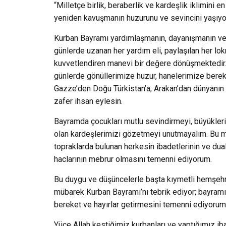
“Milletçe birlik, beraberlik ve kardeşlik iklimini
yeniden kavuşmanın huzurunu ve sevincini yaşıyo
Kurban Bayramı yardımlaşmanın, dayanışmanın ve g
günlerde uzanan her yardım eli, paylaşılan her lo
kuvvetlendiren manevi bir değere dönüşmektedir
günlerde gönüllerimize huzur, hanelerimize bereke
Gazze’den Doğu Türkistan’a, Arakan’dan dünyanın 
zafer ihsan eylesin.
Bayramda çocukları mutlu sevindirmeyi, büyükleri
olan kardeşlerimizi gözetmeyi unutmayalım. Bu m
topraklarda bulunan herkesin ibadetlerinin ve du
haclarının mebrur olmasını temenni ediyorum.
Bu duygu ve düşüncelerle başta kıymetli hemşehr
mübarek Kurban Bayramı’nı tebrik ediyor; bayramı
bereket ve hayırlar getirmesini temenni ediyorum
Yüce Allah kestiğimiz kurbanları ve yaptığımız ib