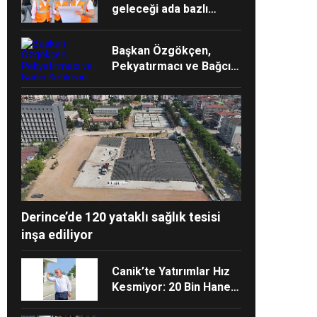
geleceği ada bazlı
dönüşümle şekilleniyor
Başkan Özgökçen,
Pekyatırmacı ve Bağcı
Şefikcan Parkı’nda
Vatandaşlarla Bir Araya
Geldi
Derince’de 120 yataklı sağlık tesisi
inşa ediliyor
Canik’te Yatırımlar Hız
Kesmiyor: 20 Bin Hane
Fiber İnternete