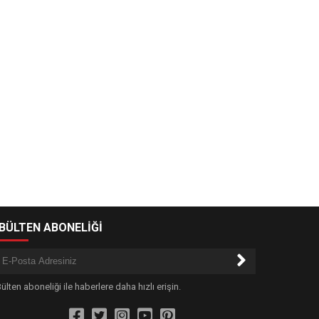
-BÜLTEN ABONELİĞİ
ülten aboneliği ile haberlere daha hızlı erişin.