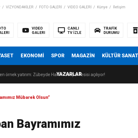
r
VİZYONDAKİLER
FOTO GALERİ
VIDEO GALERİ
Künye
İletişim
OTO
VIDEO
CANLI
TRAFİK
ALERI
GALERI
TV İZLE
DURUMU
anatseverlerle Buluştu
YASET
EKONOMİ
SPOR
MAGAZİN
KÜLTÜR SANA
indeki rolü Kültürel Miras Söyleşileri’nde ele alındı
YAZARLAR
en örnek yatırım: Zübeyde Hanım Sosyal Tesisi açılıyor!
ıyla güçleniyor
yramımız Mübarek Olsun”
anatseverlerle Buluştu
ban Bayramımız
indeki rolü Kültürel Miras Söyleşileri’nde ele alındı