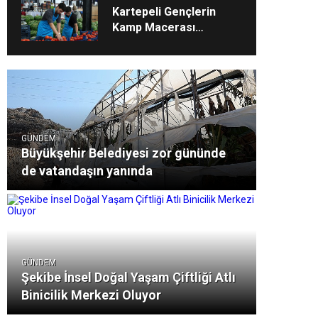
Kavuşuyor
Kartepeli Gençlerin
Kamp Macerası
Sertifikayla Taçlandı
GÜNDEM
Büyükşehir Belediyesi zor gününde
de vatandaşın yanında
GÜNDEM
Şekibe İnsel Doğal Yaşam Çiftliği Atlı
Binicilik Merkezi Oluyor