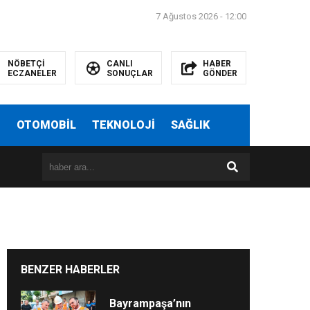
7 Ağustos 2026 - 12:00
NÖBETÇİ
CANLI
HABER
ECZANELER
SONUÇLAR
GÖNDER
T
OTOMOBİL
TEKNOLOJİ
SAĞLIK
BENZER HABERLER
Bayrampaşa’nın