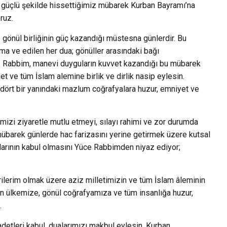
 en güçlü şekilde hissettiğimiz mübarek Kurban Bayramı’na
ruz.
önül birliğinin güç kazandığı müstesna günlerdir. Bu
kma ve edilen her dua; gönüller arasındaki bağı
. Rabbim, manevi duyguların kuvvet kazandığı bu mübarek
t ve tüm İslam alemine birlik ve dirlik nasip eylesin.
dört bir yanındaki mazlum coğrafyalara huzur, emniyet ve
mizi ziyaretle mutlu etmeyi, sılayı rahimi ve zor durumda
übarek günlerde hac farizasını yerine getirmek üzere kutsal
alarının kabul olmasını Yüce Rabbimden niyaz ediyor;
ilerim olmak üzere aziz milletimizin ve tüm İslam âleminin
n ülkemize, gönül coğrafyamıza ve tüm insanlığa huzur,
.
adetleri kabul, dualarımızı makbul eylesin. Kurban