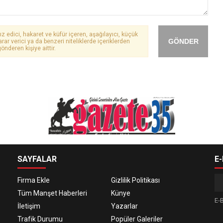
ız edici, hakaret ve küfür içeren, aşağılayıcı, küçük
GÖNDER
arar verici ya da benzeri niteliklerde içeriklerden
önderen kişiye aittir.
SAYFALAR
E
Firma Ekle
Gizlilik Politikası
Tüm Manşet Haberleri
Künye
E-B
İletişim
Yazarlar
Trafik Durumu
Popüler Galeriler