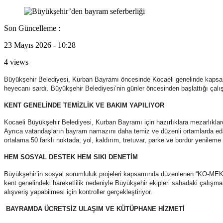
Son Güncelleme :
23 Mayıs 2026 - 10:28
4 views
Büyükşehir Belediyesi, Kurban Bayramı öncesinde Kocaeli genelinde kapsamlı
heyecanı sardı. Büyükşehir Belediyesi’nin günler öncesinden başlattığı ça
KENT GENELİNDE TEMİZLİK VE BAKIM YAPILIYOR
Kocaeli Büyükşehir Belediyesi, Kurban Bayramı için hazırlıklara mezarlıklarda
Ayrıca vatandaşların bayram namazını daha temiz ve düzenli ortamlarda eda 
ortalama 50 farklı noktada; yol, kaldırım, tretuvar, parke ve bordür yenileme
HEM SOSYAL DESTEK HEM SIKI DENETİM
Büyükşehir’in sosyal sorumluluk projeleri kapsamında düzenlenen “KO-MEK Vefa
kent genelindeki hareketlilik nedeniyle Büyükşehir ekipleri sahadaki çalışmala
alışveriş yapabilmesi için kontroller gerçekleştiriyor.
BAYRAMDA ÜCRETSİZ ULAŞIM VE KÜTÜPHANE HİZMETİ