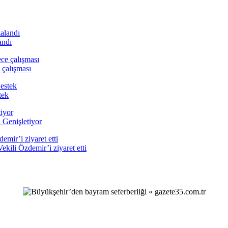
andı
 çalışması
tek
 Genişletiyor
ili Özdemir’i ziyaret etti