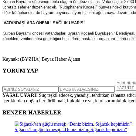
Kurban Bayramı süresince toplu ulaşım ücretsiz olacak. Vatandaşlar 27-30 Ma
ücretsiz seferler düzenlenecek. “Kütüphanem Kocaeli” bünyesindeki kütüpha
diğer kütüphaneler de bayram boyunca ziyaretçilerini ağırlamaya devam ed
VATANDAŞLARA ÖNEMLİ SAĞLIK UYARISI
Kurban Bayramı öncesi vatandaşları uyaran Kocaeli Büyükşehir Belediyesi, özel
köpeklere verilmemesi gerektiğini belirtirken, hastalıklı organların imha edil
Kaynak: (BYZHA) Beyaz Haber Ajansı
YORUM YAP
YASAL UYARI!
Suç teşkil edecek, yasadışı, tehditkar, rahatsız edic
içeriklerden doğan her türlü mali, hukuki, cezai, idari sorumluluk içeriğ
BENZER HABERLER
Sığacık’tan güçlü mesaj: “Deniz bizim, Sığacık hepimizin”