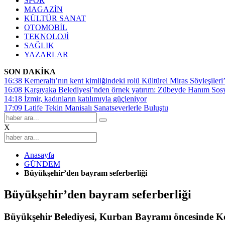
SPOR
MAGAZİN
KÜLTÜR SANAT
OTOMOBİL
TEKNOLOJİ
SAĞLIK
YAZARLAR
SON DAKİKA
16:38
Kemeraltı’nın kent kimliğindeki rolü Kültürel Miras Söyleşileri’
16:08
Karşıyaka Belediyesi’nden örnek yatırım: Zübeyde Hanım Sosyal
14:18
İzmir, kadınların katılımıyla güçleniyor
17:09
Latife Tekin Manisalı Sanatseverlerle Buluştu
X
Anasayfa
GÜNDEM
Büyükşehir’den bayram seferberliği
Büyükşehir’den bayram seferberliği
Büyükşehir Belediyesi, Kurban Bayramı öncesinde Koca