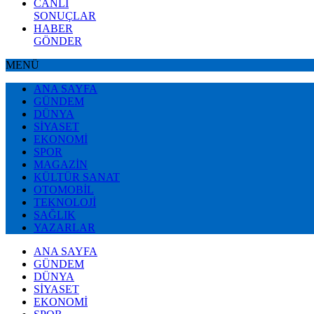
CANLI
SONUÇLAR
HABER
GÖNDER
MENÜ
ANA SAYFA
GÜNDEM
DÜNYA
SİYASET
EKONOMİ
SPOR
MAGAZİN
KÜLTÜR SANAT
OTOMOBİL
TEKNOLOJİ
SAĞLIK
YAZARLAR
ANA SAYFA
GÜNDEM
DÜNYA
SİYASET
EKONOMİ