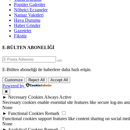
Popüler Galeriler
Nöbetçi Eczaneler
Namaz Vakitleri
Hava Durumu
Haber Gönder
Gazeteler
Fikstür
E-BÜLTEN ABONELİĞİ
E-Bülten aboneliği ile haberlere daha hızlı erişin.
Customize
Reject All
Accept All
Powered by
✖
►
Necessary Cookies
Always Active
Necessary cookies enable essential site features like secure log-ins a
None
►
Functional Cookies
Remark
Functional cookies support features like content sharing on social medi
None
►
Analytical Cookies
Remark