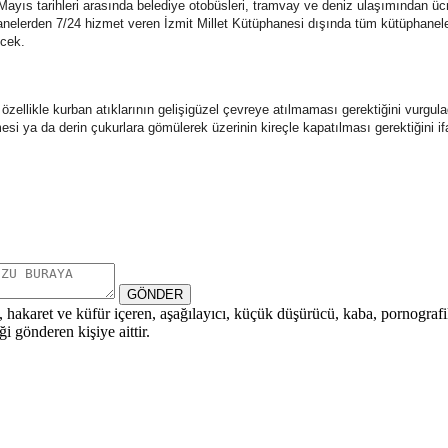
yıs tarihleri arasında belediye otobüsleri, tramvay ve deniz ulaşımından ücre
nelerden 7/24 hizmet veren İzmit Millet Kütüphanesi dışında tüm kütüphanele
ecek.
likle kurban atıklarının gelişigüzel çevreye atılmaması gerektiğini vurguladı.
mesi ya da derin çukurlara gömülerek üzerinin kireçle kapatılması gerektiğini ifa
GÖNDER
i, hakaret ve küfür içeren, aşağılayıcı, küçük düşürücü, kaba, pornografik,
i gönderen kişiye aittir.