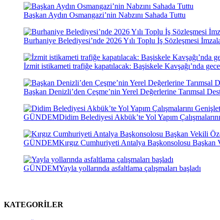
Başkan Aydın Osmangazi’nin Nabzını Sahada Tuttu
Burhaniye Belediyesi’nde 2026 Yılı Toplu İş Sözleşmesi İmzal
İzmit istikameti trafiğe kapatılacak: Başiskele Kavşağı’nda gece
Başkan Denizli’den Çeşme’nin Yerel Değerlerine Tarımsal Des
GÜNDEM
Didim Belediyesi Akbük’te Yol Yapım Çalışmalarını
GÜNDEM
Kırgız Cumhuriyeti Antalya Başkonsolosu Başkan Vek
GÜNDEM
Yayla yollarında asfaltlama çalışmaları başladı
KATEGORİLER