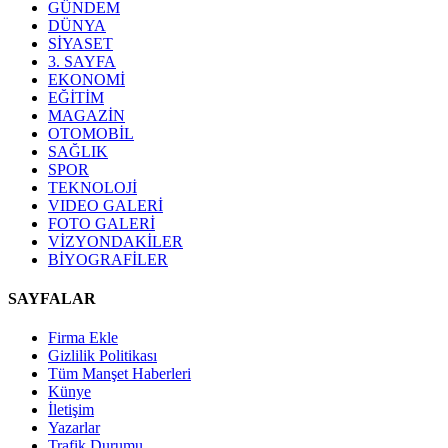
GÜNDEM
DÜNYA
SİYASET
3. SAYFA
EKONOMİ
EĞİTİM
MAGAZİN
OTOMOBİL
SAĞLIK
SPOR
TEKNOLOJİ
VIDEO GALERİ
FOTO GALERİ
VİZYONDAKİLER
BİYOGRAFİLER
SAYFALAR
Firma Ekle
Gizlilik Politikası
Tüm Manşet Haberleri
Künye
İletişim
Yazarlar
Trafik Durumu