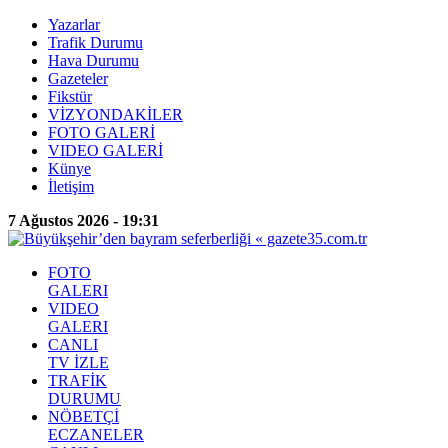
Yazarlar
Trafik Durumu
Hava Durumu
Gazeteler
Fikstür
VİZYONDAKİLER
FOTO GALERİ
VIDEO GALERİ
Künye
İletişim
7 Ağustos 2026 - 19:31
FOTO
GALERI
VIDEO
GALERI
CANLI
TV İZLE
TRAFİK
DURUMU
NÖBETÇİ
ECZANELER