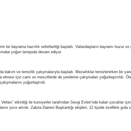
 bir bayrama hazırlık seferberliği başlattı. Vatandaşların bayramı huzur ve 
lışmalar yoğun tempoda devam ediyor.
 bakım ve temizlik çalışmalarıyla başladı. Mezarlıklar temizlenirken bir yandan
etmesi için cami ve mescitlerde de yenileme çalışmaları yoğunlaştırıldı. Öt
 çalışmalarını yoğunlaştırdı.
sı” etkinliği ile kursiyerler tarafından Sevgi Evleri’nde kalan çocuklar için
rını iyice artırdı. Zabıta Dairesi Başkanlığı ekipleri, 12 ilçede özellikle gıda 