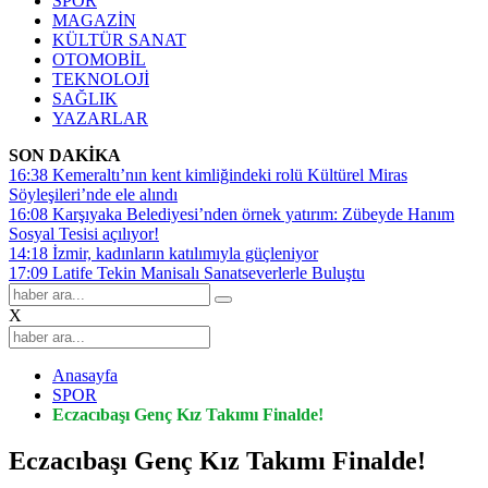
SPOR
MAGAZİN
KÜLTÜR SANAT
OTOMOBİL
TEKNOLOJİ
SAĞLIK
YAZARLAR
SON DAKİKA
16:38
Kemeraltı’nın kent kimliğindeki rolü Kültürel Miras
Söyleşileri’nde ele alındı
16:08
Karşıyaka Belediyesi’nden örnek yatırım: Zübeyde Hanım
Sosyal Tesisi açılıyor!
14:18
İzmir, kadınların katılımıyla güçleniyor
17:09
Latife Tekin Manisalı Sanatseverlerle Buluştu
X
Anasayfa
SPOR
Eczacıbaşı Genç Kız Takımı Finalde!
Eczacıbaşı Genç Kız Takımı Finalde!