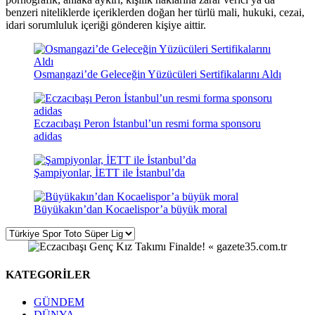
benzeri niteliklerde içeriklerden doğan her türlü mali, hukuki, cezai,
idari sorumluluk içeriği gönderen kişiye aittir.
Osmangazi’de Geleceğin Yüzücüleri Sertifikalarını Aldı
Eczacıbaşı Peron İstanbul’un resmi forma sponsoru
adidas
Şampiyonlar, İETT ile İstanbul’da
Büyükakın’dan Kocaelispor’a büyük moral
KATEGORİLER
GÜNDEM
DÜNYA