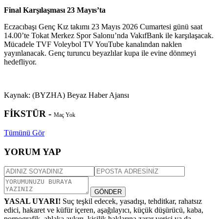
Final Karşılaşması 23 Mayıs’ta
Eczacıbaşı Genç Kız takımı 23 Mayıs 2026 Cumartesi günü saat
14.00’te Tokat Merkez Spor Salonu’nda VakıfBank ile karşılaşacak.
Mücadele TVF Voleybol TV YouTube kanalından naklen
yayınlanacak. Genç turuncu beyazlılar kupa ile evine dönmeyi
hedefliyor.
Kaynak: (BYZHA) Beyaz Haber Ajansı
FİKSTÜR -
Maç Yok
Tümünü Gör
YORUM YAP
GÖNDER
YASAL UYARI!
Suç teşkil edecek, yasadışı, tehditkar, rahatsız
edici, hakaret ve küfür içeren, aşağılayıcı, küçük düşürücü, kaba,
pornografik, ahlaka aykırı, kişilik haklarına zarar verici ya da