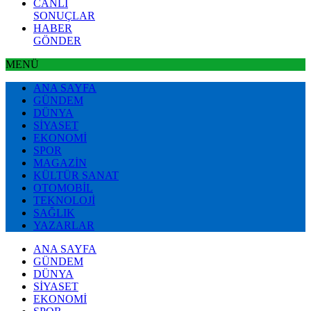
CANLI
SONUÇLAR
HABER
GÖNDER
MENÜ
ANA SAYFA
GÜNDEM
DÜNYA
SİYASET
EKONOMİ
SPOR
MAGAZİN
KÜLTÜR SANAT
OTOMOBİL
TEKNOLOJİ
SAĞLIK
YAZARLAR
ANA SAYFA
GÜNDEM
DÜNYA
SİYASET
EKONOMİ