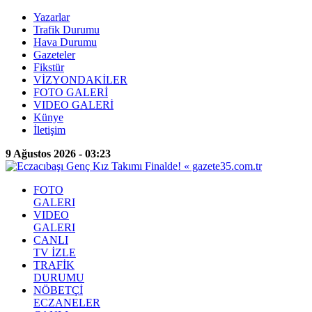
Yazarlar
Trafik Durumu
Hava Durumu
Gazeteler
Fikstür
VİZYONDAKİLER
FOTO GALERİ
VIDEO GALERİ
Künye
İletişim
9 Ağustos 2026 - 03:23
FOTO
GALERI
VIDEO
GALERI
CANLI
TV İZLE
TRAFİK
DURUMU
NÖBETÇİ
ECZANELER