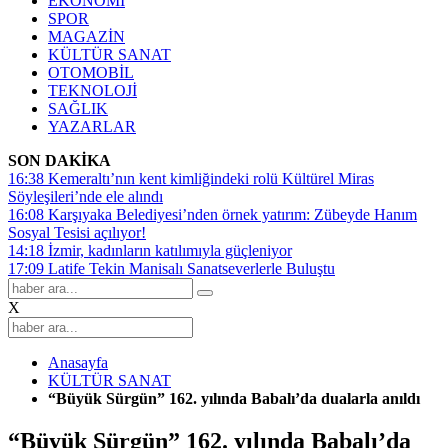
EKONOMİ
SPOR
MAGAZİN
KÜLTÜR SANAT
OTOMOBİL
TEKNOLOJİ
SAĞLIK
YAZARLAR
SON DAKİKA
16:38
Kemeraltı’nın kent kimliğindeki rolü Kültürel Miras
Söyleşileri’nde ele alındı
16:08
Karşıyaka Belediyesi’nden örnek yatırım: Zübeyde Hanım
Sosyal Tesisi açılıyor!
14:18
İzmir, kadınların katılımıyla güçleniyor
17:09
Latife Tekin Manisalı Sanatseverlerle Buluştu
X
Anasayfa
KÜLTÜR SANAT
“Büyük Sürgün” 162. yılında Babalı’da dualarla anıldı
“Büyük Sürgün” 162. yılında Babalı’da