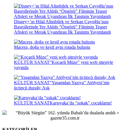
Disney+’ın Hilal Altınbilek ve Serkan Çayoğlu’nun
Başrollerinde Yer Aldığı “Öngörü” Filminin Teaser
Afişleri ve Merak Uyandıran İlk Tanıtımı Yayımlandı
Macera, doğa ve keşif aynı rotada buluştu
KÜLTÜR SANAT
“Kocaeli Müze” yeni web sitesiyle
yayında
KÜLTÜR SANAT
“Yaşamdan Yazıya” Atölyesi’nin
üçüncü durağı; Aşk
KÜLTÜR SANAT
Karşıyaka’da “sokak” çocukların!
KATEGORİLER