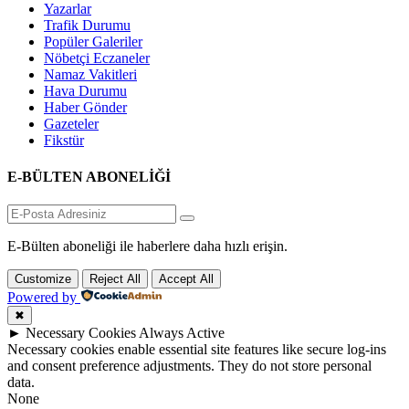
Yazarlar
Trafik Durumu
Popüler Galeriler
Nöbetçi Eczaneler
Namaz Vakitleri
Hava Durumu
Haber Gönder
Gazeteler
Fikstür
E-BÜLTEN ABONELİĞİ
E-Bülten aboneliği ile haberlere daha hızlı erişin.
Customize
Reject All
Accept All
Powered by
✖
►
Necessary Cookies
Always Active
Necessary cookies enable essential site features like secure log-ins
and consent preference adjustments. They do not store personal
data.
None