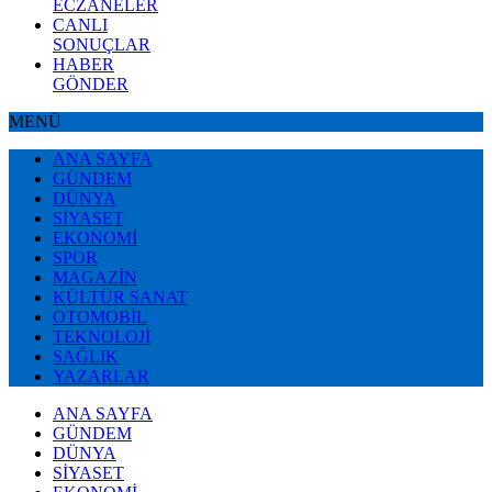
ECZANELER
CANLI
SONUÇLAR
HABER
GÖNDER
MENÜ
ANA SAYFA
GÜNDEM
DÜNYA
SİYASET
EKONOMİ
SPOR
MAGAZİN
KÜLTÜR SANAT
OTOMOBİL
TEKNOLOJİ
SAĞLIK
YAZARLAR
ANA SAYFA
GÜNDEM
DÜNYA
SİYASET