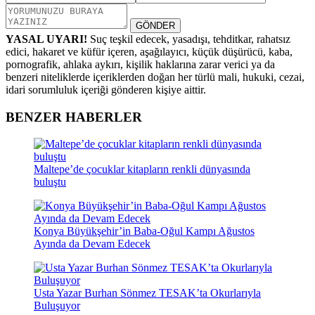
GÖNDER
YASAL UYARI!
Suç teşkil edecek, yasadışı, tehditkar, rahatsız
edici, hakaret ve küfür içeren, aşağılayıcı, küçük düşürücü, kaba,
pornografik, ahlaka aykırı, kişilik haklarına zarar verici ya da
benzeri niteliklerde içeriklerden doğan her türlü mali, hukuki, cezai,
idari sorumluluk içeriği gönderen kişiye aittir.
BENZER HABERLER
Maltepe’de çocuklar kitapların renkli dünyasında
buluştu
Konya Büyükşehir’in Baba-Oğul Kampı Ağustos
Ayında da Devam Edecek
Usta Yazar Burhan Sönmez TESAK’ta Okurlarıyla
Buluşuyor