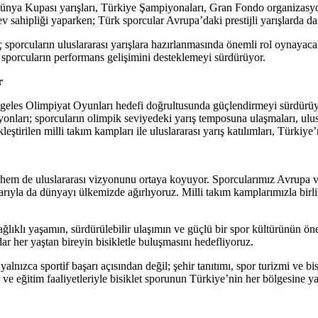
ya Kupası yarışları, Türkiye Şampiyonaları, Gran Fondo organizasyon
ev sahipliği yaparken; Türk sporcular Avrupa’daki prestijli yarışlarda da
enç sporcuların uluslararası yarışlara hazırlanmasında önemli rol oyna
r sporcuların performans gelişimini desteklemeyi sürdürüyor.
r
ngeles Olimpiyat Oyunları hedefi doğrultusunda güçlendirmeyi sürdürü
yonları; sporcuların olimpik seviyedeki yarış temposuna ulaşmaları, ul
kleştirilen milli takım kampları ile uluslararası yarış katılımları, Türki
 hem de uluslararası vizyonunu ortaya koyuyor. Sporcularımız Avrupa 
yla da dünyayı ülkemizde ağırlıyoruz. Milli takım kamplarımızla birl
ğlıklı yaşamın, sürdürülebilir ulaşımın ve güçlü bir spor kültürünün ön
ar her yaştan bireyin bisikletle buluşmasını hedefliyoruz.
zca sportif başarı açısından değil; şehir tanıtımı, spor turizmi ve bis
 eğitim faaliyetleriyle bisiklet sporunun Türkiye’nin her bölgesine ya