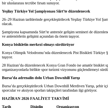
bir uluslararası tecrübe fırsatı sunuyor.
Yeşilay Türkiye Yol Şampiyonası Siirt’te düzenlenecek
26–29 Haziran tarihlerinde gerçekleştirilecek Yeşilay Türkiye Yol Şamp
olacak.
Şampiyona kapsamında Siirt’te antrenör gelişim semineri de düzenlen
ve antrenörlerin gelişimi açısından da önem taşıyor.
Konya bisikletin merkezi olmayı sürdürüyor
Konya Olimpik Velodromu’nda düzenlenecek Pist Bisikleti Türkiye Şam
taşıyor.
28 Haziran’da düzenlenecek Konya Gran Fondo ise amatör bisiklet spor
organizasyonlarla birlikte spor turizmi vizyonunu güçlendirmeyi sürd
Bursa’da adrenalin dolu Urban Downhill Yarışı
Bursa’da gerçekleştirilecek Urban Downhill Merdiven Yarışı, şehir için
sporcular ve aksiyon sporları takipçileri tarafından ilgi görüyor.
HAZİRAN 2026 FAALİYET TAKVİMİ
Tarih Disiplin Organizasy