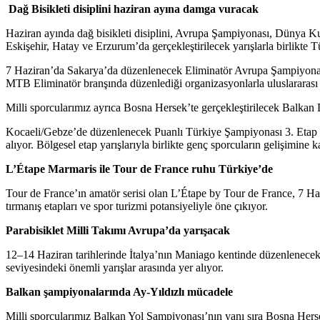
Dağ Bisikleti disiplini haziran ayına damga vuracak
Haziran ayında dağ bisikleti disiplini, Avrupa Şampiyonası, Dünya K
Eskişehir, Hatay ve Erzurum’da gerçekleştirilecek yarışlarla birlikte
7 Haziran’da Sakarya’da düzenlenecek Eliminatör Avrupa Şampiyonası
MTB Eliminatör branşında düzenlediği organizasyonlarla uluslararası b
Milli sporcularımız ayrıca Bosna Hersek’te gerçekleştirilecek Balkan
Kocaeli/Gebze’de düzenlenecek Puanlı Türkiye Şampiyonası 3. Etap yar
alıyor. Bölgesel etap yarışlarıyla birlikte genç sporcuların gelişimine
L’Étape Marmaris ile Tour de France ruhu Türkiye’de
Tour de France’ın amatör serisi olan L’Étape by Tour de France, 7 Hazi
tırmanış etapları ve spor turizmi potansiyeliyle öne çıkıyor.
Parabisiklet Milli Takımı Avrupa’da yarışacak
12–14 Haziran tarihlerinde İtalya’nın Maniago kentinde düzenlenecek 
seviyesindeki önemli yarışlar arasında yer alıyor.
Balkan şampiyonalarında Ay-Yıldızlı mücadele
Milli sporcularımız Balkan Yol Şampiyonası’nın yanı sıra Bosna Herse