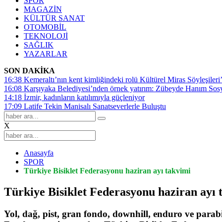
SPOR
MAGAZİN
KÜLTÜR SANAT
OTOMOBİL
TEKNOLOJİ
SAĞLIK
YAZARLAR
SON DAKİKA
16:38
Kemeraltı’nın kent kimliğindeki rolü Kültürel Miras Söyleşileri’
16:08
Karşıyaka Belediyesi’nden örnek yatırım: Zübeyde Hanım Sosyal
14:18
İzmir, kadınların katılımıyla güçleniyor
17:09
Latife Tekin Manisalı Sanatseverlerle Buluştu
X
Anasayfa
SPOR
Türkiye Bisiklet Federasyonu haziran ayı takvimi
Türkiye Bisiklet Federasyonu haziran ayı 
Yol, dağ, pist, gran fondo, downhill, enduro ve par