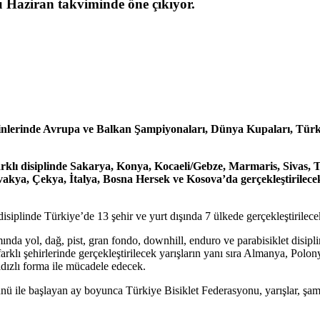
 Haziran takviminde öne çıkıyor.
isiplinlerinde Avrupa ve Balkan Şampiyonaları, Dünya Kupaları, T
klı disiplinde Sakarya, Konya, Kocaeli/Gebze, Marmaris, Sivas, T
kya, Çekya, İtalya, Bosna Hersek ve Kosova’da gerçekleştirilecek 
siplinde Türkiye’de 13 şehir ve yurt dışında 7 ülkede gerçekleştirilec
a yol, dağ, pist, gran fondo, downhill, enduro ve parabisiklet disiplin
klı şehirlerinde gerçekleştirilecek yarışların yanı sıra Almanya, Pol
ldızlı forma ile mücadele edecek.
nü ile başlayan ay boyunca Türkiye Bisiklet Federasyonu, yarışlar, şamp