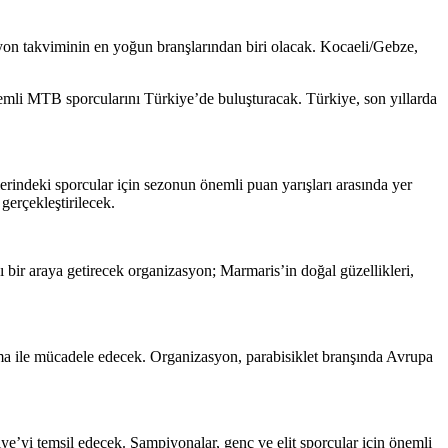
yon takviminin en yoğun branşlarından biri olacak. Kocaeli/Gebze,
li MTB sporcularını Türkiye’de buluşturacak. Türkiye, son yıllarda
rindeki sporcular için sezonun önemli puan yarışları arasında yer
gerçekleştirilecek.
ı bir araya getirecek organizasyon; Marmaris’in doğal güzellikleri,
rma ile mücadele edecek. Organizasyon, parabisiklet branşında Avrupa
e’yi temsil edecek. Şampiyonalar, genç ve elit sporcular için önemli