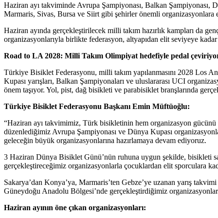
Haziran ayı takviminde Avrupa Şampiyonası, Balkan Şampiyonası, Dün
Marmaris, Sivas, Bursa ve Siirt gibi şehirler önemli organizasyonlara 
Haziran ayında gerçekleştirilecek milli takım hazırlık kampları da g
organizasyonlarıyla birlikte federasyon, altyapıdan elit seviyeye kada
Road to LA 2028: Milli Takım Olimpiyat hedefiyle pedal çeviriyo
Türkiye Bisiklet Federasyonu, milli takım yapılanmasını 2028 Los A
Kupası yarışları, Balkan Şampiyonaları ve uluslararası UCI organizas
önem taşıyor. Yol, pist, dağ bisikleti ve parabisiklet branşlarında gerçe
Türkiye Bisiklet Federasyonu Başkanı Emin Müftüoğlu:
“Haziran ayı takvimimiz, Türk bisikletinin hem organizasyon gücünü
düzenlediğimiz Avrupa Şampiyonası ve Dünya Kupası organizasyonları
geleceğin büyük organizasyonlarına hazırlamaya devam ediyoruz.
3 Haziran Dünya Bisiklet Günü’nün ruhuna uygun şekilde, bisikleti sa
gerçekleştireceğimiz organizasyonlarla çocuklardan elit sporculara kad
Sakarya’dan Konya’ya, Marmaris’ten Gebze’ye uzanan yarış takvimi yalnı
Güneydoğu Anadolu Bölgesi’nde gerçekleştirdiğimiz organizasyonlar ve
Haziran ayının öne çıkan organizasyonları: