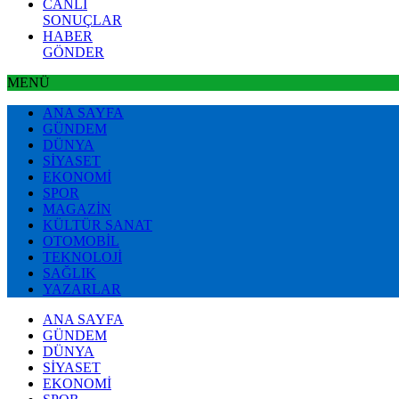
CANLI
SONUÇLAR
HABER
GÖNDER
MENÜ
ANA SAYFA
GÜNDEM
DÜNYA
SİYASET
EKONOMİ
SPOR
MAGAZİN
KÜLTÜR SANAT
OTOMOBİL
TEKNOLOJİ
SAĞLIK
YAZARLAR
ANA SAYFA
GÜNDEM
DÜNYA
SİYASET
EKONOMİ