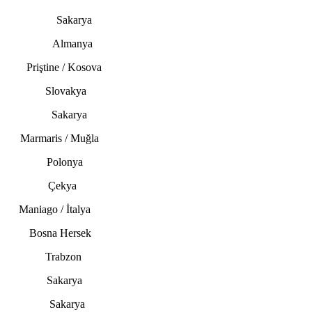
 Kampı Sakarya
2026 Almanya
riştine / Kosova
23 Slovakya
yonası Sakarya
rmaris / Muğla
ska Polonya
no Çekya
Maniago / İtalya
nası Bosna Hersek
pı Trabzon
pası Sakarya
XCC Sakarya