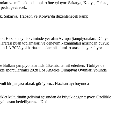
ları ve milli takım kampları öne çıkıyor. Sakarya, Konya, Gebze,
 pedal çevirecek.
yacak. Sakarya, Trabzon ve Konya’da düzenlenecek kamp
yor. Haziran ayı takviminde yer alan Avrupa Şampiyonaları, Dünya
uslararası puan toplamaları ve deneyim kazanmaları açısından büyük
ye’nin LA 2028 yol haritasının önemli adımları arasında yer alıyor.
ve Balkan şampiyonalarında ülkemizi temsil ederken, Türkiye’de
ikte sporcularımızı 2028 Los Angeles Olimpiyat Oyunları yolunda
emli bir parçası olarak görüyoruz. Haziran ayı boyunca
iklet kültürünün gelişimi açısından da büyük değer taşıyor. Özellikle
yılmasını hedefliyoruz.” Dedi.