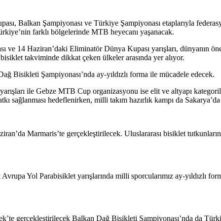
upası, Balkan Şampiyonası ve Türkiye Şampiyonası etaplarıyla federas
 Türkiye’nin farklı bölgelerinde MTB heyecanı yaşanacak.
 ve 14 Haziran’daki Eliminatör Dünya Kupası yarışları, dünyanın önem
isiklet takviminde dikkat çeken ülkeler arasında yer alıyor.
 Dağ Bisikleti Şampiyonası’nda ay-yıldızlı forma ile mücadele edecek.
ışları ile Gebze MTB Cup organizasyonu ise elit ve altyapı kategorile
 katkı sağlanması hedeflenirken, milli takım hazırlık kampı da Sakarya’da 
ran’da Marmaris’te gerçekleştirilecek. Uluslararası bisiklet tutkunların
Avrupa Yol Parabisiklet yarışlarında milli sporcularımız ay-yıldızlı fo
k’te gerçekleştirilecek Balkan Dağ Bisikleti Şampiyonası’nda da Türkiy