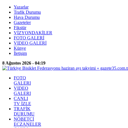
Yazarlar
Trafik Durumu
Hava Durumu
Gazeteler
Fikstür
VİZYONDAKİLER
FOTO GALERİ
VIDEO GALERİ
Künye
İletişim
8 Ağustos 2026 - 04:19
FOTO
GALERI
VIDEO
GALERI
CANLI
TV İZLE
TRAFİK
DURUMU
NÖBETÇİ
ECZANELER