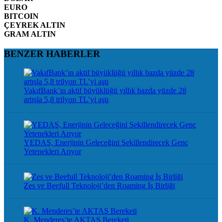
EURO
BITCOIN
ÇEYREK ALTIN
GRAM ALTIN
BENZER HABERLER
VakıfBank’ın aktif büyüklüğü yıllık bazda yüzde 28
artışla 5,8 trilyon TL’yi aştı
YEDAŞ, Enerjinin Geleceğini Şekillendirecek Genç
Yetenekleri Arıyor
Zes ve Beefull Teknoloji’den Roaming İş Birliği
K. Menderes’te AKTAŞ Bereketi