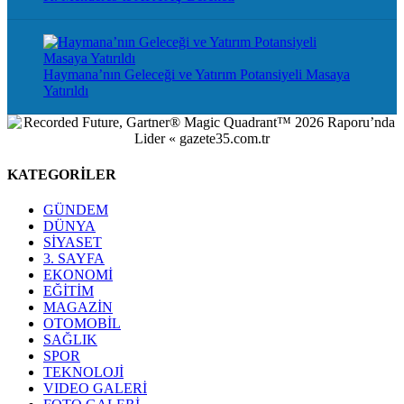
Haymana’nın Geleceği ve Yatırım Potansiyeli Masaya
Yatırıldı
KATEGORİLER
GÜNDEM
DÜNYA
SİYASET
3. SAYFA
EKONOMİ
EĞİTİM
MAGAZİN
OTOMOBİL
SAĞLIK
SPOR
TEKNOLOJİ
VIDEO GALERİ