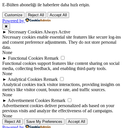
E-Bülten aboneliği ile haberlere daha hızlı erişin.
Customize
Reject All
Accept All
Powered by
✖
►
Necessary Cookies
Always Active
Necessary cookies enable essential site features like secure log-ins
and consent preference adjustments. They do not store personal
data.
None
►
Functional Cookies
Remark
Functional cookies support features like content sharing on social
media, collecting feedback, and enabling third-party tools.
None
►
Analytical Cookies
Remark
Analytical cookies track visitor interactions, providing insights on
metrics like visitor count, bounce rate, and traffic sources.
None
►
Advertisement Cookies
Remark
Advertisement cookies deliver personalized ads based on your
previous visits and analyze the effectiveness of ad campaigns.
None
Reject All
Save My Preferences
Accept All
Powered by