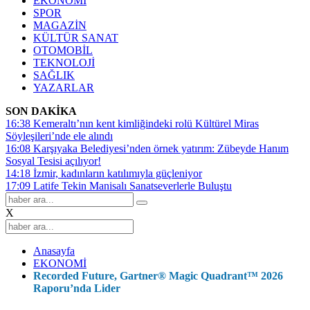
EKONOMİ
SPOR
MAGAZİN
KÜLTÜR SANAT
OTOMOBİL
TEKNOLOJİ
SAĞLIK
YAZARLAR
SON DAKİKA
16:38
Kemeraltı’nın kent kimliğindeki rolü Kültürel Miras
Söyleşileri’nde ele alındı
16:08
Karşıyaka Belediyesi’nden örnek yatırım: Zübeyde Hanım
Sosyal Tesisi açılıyor!
14:18
İzmir, kadınların katılımıyla güçleniyor
17:09
Latife Tekin Manisalı Sanatseverlerle Buluştu
X
Anasayfa
EKONOMİ
Recorded Future, Gartner® Magic Quadrant™ 2026
Raporu’nda Lider