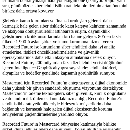
istihbarat odaklı yaklaşımlara yöneldiğini öne çıkarıyor. Rapor yanı
sıra, günümüzde siber tehdit istihbaratı teknolojilerinin artan önemini
bir kez daha ortaya koyuyor.
Şirketler, kamu kurumları ve finans kuruluşları giderek daha
karmaşık hale gelen siber risklerle karşı karşıya kalırken; zamanında
ve aksiyona dönüştürülebilir istihbarata erişim, dayanıklılık
geliştirmenin kritik unsurlarından biri haline geliyor. 80’den fazla
ülkede 1.900’ü aşkın şirket ve kamu kurumuna hizmet veren
Recorded Future ise kurumların siber tehditleri daha iyi analiz
etmelerine, riskleri önceliklendirmelerine ve güvenlik
operasyonlarında daha etkili aksiyon almalarına destek oluyor.
Recorded Future, 200 milyardan fazla özel tehdit verisi düğümünü
içeren Intelligence Graph® altyapısı sayesinde; tehdit aktörleri,
altyapılar ve hedefler genelinde kapsamlı görünürlük sunuyor.
Mastercard için Recorded Future’ın entegrasyonu, dijital ekonomide
daha yüksek bir güven standardı oluşturma vizyonunu destekliyor.
Mastercard’ın ödeme teknolojileri, siber güvenlik, kimlik doğrulama
ve dolandırıcılık önleme alanındaki uzmanlığı; Recorded Future’ın
tehdit istihbaratı yetkinlikleriyle birleşerek müşterilerin daha
bağlantılı ve karmaşık hale gelen dijital ekosistemde koruma
seviyelerini güçlendirmelerine yardımcı oluyor.
Recorded Future’ın Mastercard bünyesine katılmasıyla birlikte
şirket, dijital etkileşimleri daha güvenli, kolay, akıllı ve erişilebilir