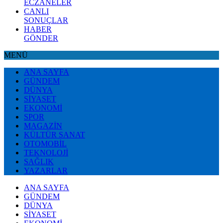
ECZANELER
CANLI
SONUÇLAR
HABER
GÖNDER
MENÜ
ANA SAYFA
GÜNDEM
DÜNYA
SİYASET
EKONOMİ
SPOR
MAGAZİN
KÜLTÜR SANAT
OTOMOBİL
TEKNOLOJİ
SAĞLIK
YAZARLAR
ANA SAYFA
GÜNDEM
DÜNYA
SİYASET