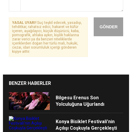
YASAL UYARI!
Suç teşkil edecek, yasadışı,
GÖNDER
tehditkar, rahatsız edici, hakaret ve küfür
içeren, aşağılayıcı, küçük düşürücü, kaba,
pornografik, ahlaka aykırı, kişilik haklarına
zarar verici ya da benzeri niteliklerde
içeriklerden doğan her türlü mali, hukuki,
cezai, idari sorumluluk içeriği gönderen
kişiye aittir.
BENZER HABERLER
Bilgesu Erenus Son
Yolculuğuna Uğurlandı
Konya Bisiklet Festivali’nin
Açılışı Coşkuyla Gerçekleşti