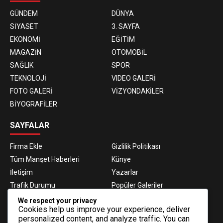
GÜNDEM
DÜNYA
SİYASET
3. SAYFA
EKONOMİ
EĞİTİM
MAGAZİN
OTOMOBİL
SAĞLIK
SPOR
TEKNOLOJİ
VIDEO GALERİ
FOTO GALERİ
VİZYONDAKİLER
BİYOGRAFİLER
SAYFALAR
Firma Ekle
Gizlilik Politikası
Tüm Manşet Haberleri
Künye
İletişim
Yazarlar
Trafik Durumu
Popüler Galeriler
Nöbetçi Eczaneler
Namaz Vakitleri
We respect your privacy
Cookies help us improve your experience, deliver
Hava Durumu
Haber Gönder
personalized content, and analyze traffic. You can